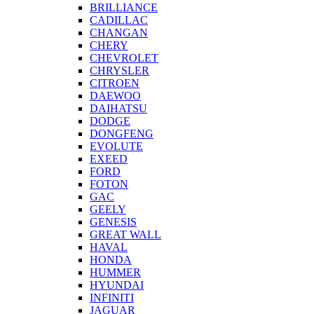
BRILLIANCE
CADILLAC
CHANGAN
CHERY
CHEVROLET
CHRYSLER
CITROEN
DAEWOO
DAIHATSU
DODGE
DONGFENG
EVOLUTE
EXEED
FORD
FOTON
GAC
GEELY
GENESIS
GREAT WALL
HAVAL
HONDA
HUMMER
HYUNDAI
INFINITI
JAGUAR