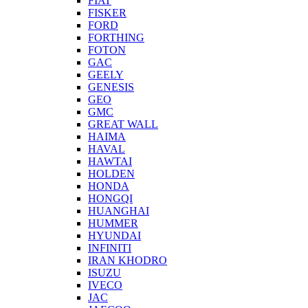
FIAT
FISKER
FORD
FORTHING
FOTON
GAC
GEELY
GENESIS
GEO
GMC
GREAT WALL
HAIMA
HAVAL
HAWTAI
HOLDEN
HONDA
HONGQI
HUANGHAI
HUMMER
HYUNDAI
INFINITI
IRAN KHODRO
ISUZU
IVECO
JAC