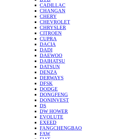
CADILLAC
CHANGAN
CHERY
CHEVROLET
CHRYSLER
CITROEN
CUPRA
DACIA
DADI
DAEWOO
DAIHATSU
DATSUN
DENZA
DERWAYS
DFSK
DODGE
DONGFENG
DONINVEST
DS
DW HOWER
EVOLUTE
EXEED
FANGCHENGBAO
FAW