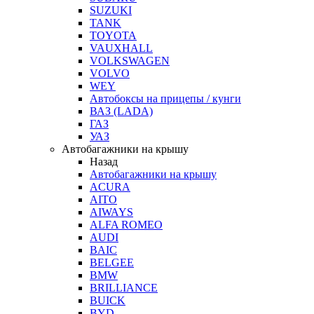
SUZUKI
TANK
TOYOTA
VAUXHALL
VOLKSWAGEN
VOLVO
WEY
Автобоксы на прицепы / кунги
ВАЗ (LADA)
ГАЗ
УАЗ
Автобагажники на крышу
Назад
Автобагажники на крышу
ACURA
AITO
AIWAYS
ALFA ROMEO
AUDI
BAIC
BELGEE
BMW
BRILLIANCE
BUICK
BYD