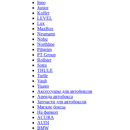
Inno
Junior
Koffer
LEVEL
Lux
MaxBox
Neumann
Nobu
Northline
Piligrim
PT Group
Rollster
Sotra
THULE
Turtle
Vault
Yuago
Аксессуары для автобоксов
Аренда автобокса
Запчасти для автобоксов
Мягкие боксы
На фаркоп
ACURA
AUDI
BMW