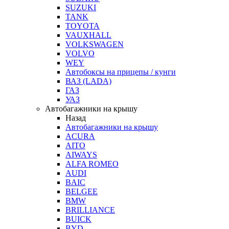
SUZUKI
TANK
TOYOTA
VAUXHALL
VOLKSWAGEN
VOLVO
WEY
Автобоксы на прицепы / кунги
ВАЗ (LADA)
ГАЗ
УАЗ
Автобагажники на крышу
Назад
Автобагажники на крышу
ACURA
AITO
AIWAYS
ALFA ROMEO
AUDI
BAIC
BELGEE
BMW
BRILLIANCE
BUICK
BYD