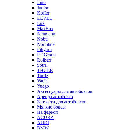
Inno
Junior
Koffer
LEVEL
Lux
MaxBox
Neumann
Nobu
Northline
Piligrim
PT Group
Rollster
Sotra
THULE
Turtle
Vault
Yuago
Аксессуары для автобоксов
Аренда автобокса
Запчасти для автобоксов
Мягкие боксы
На фаркоп
ACURA
AUDI
BMW