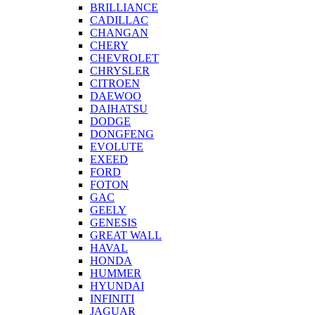
BRILLIANCE
CADILLAC
CHANGAN
CHERY
CHEVROLET
CHRYSLER
CITROEN
DAEWOO
DAIHATSU
DODGE
DONGFENG
EVOLUTE
EXEED
FORD
FOTON
GAC
GEELY
GENESIS
GREAT WALL
HAVAL
HONDA
HUMMER
HYUNDAI
INFINITI
JAGUAR