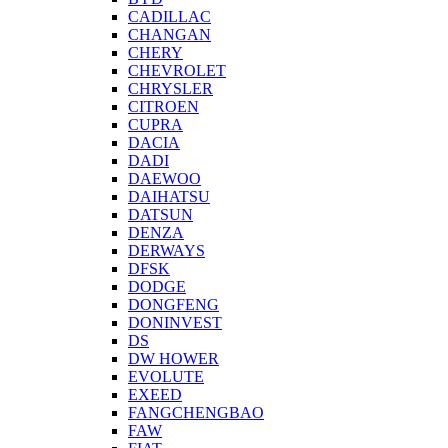
CADILLAC
CHANGAN
CHERY
CHEVROLET
CHRYSLER
CITROEN
CUPRA
DACIA
DADI
DAEWOO
DAIHATSU
DATSUN
DENZA
DERWAYS
DFSK
DODGE
DONGFENG
DONINVEST
DS
DW HOWER
EVOLUTE
EXEED
FANGCHENGBAO
FAW