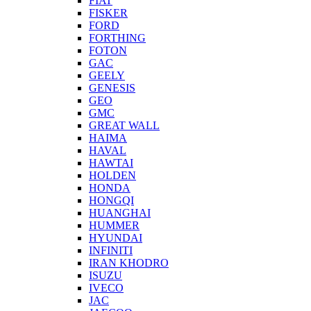
FIAT
FISKER
FORD
FORTHING
FOTON
GAC
GEELY
GENESIS
GEO
GMC
GREAT WALL
HAIMA
HAVAL
HAWTAI
HOLDEN
HONDA
HONGQI
HUANGHAI
HUMMER
HYUNDAI
INFINITI
IRAN KHODRO
ISUZU
IVECO
JAC