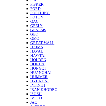
FIAT
FISKER
FORD
FORTHING
FOTON
GAC
GEELY
GENESIS
GEO
GMC
GREAT WALL
HAIMA
HAVAL
HAWTAI
HOLDEN
HONDA
HONGQI
HUANGHAI
HUMMER
HYUNDAI
INFINITI
IRAN KHODRO
ISUZU
IVECO
JAC