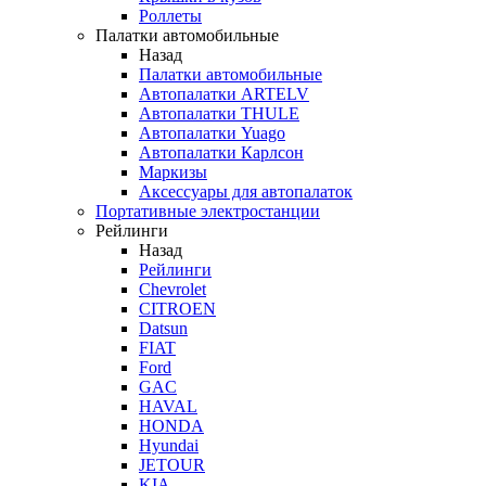
Роллеты
Палатки автомобильные
Назад
Палатки автомобильные
Автопалатки ARTELV
Автопалатки THULE
Автопалатки Yuago
Автопалатки Карлсон
Маркизы
Аксессуары для автопалаток
Портативные электростанции
Рейлинги
Назад
Рейлинги
Chevrolet
CITROEN
Datsun
FIAT
Ford
GAC
HAVAL
HONDA
Hyundai
JETOUR
KIA