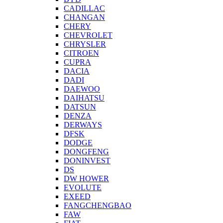
CADILLAC
CHANGAN
CHERY
CHEVROLET
CHRYSLER
CITROEN
CUPRA
DACIA
DADI
DAEWOO
DAIHATSU
DATSUN
DENZA
DERWAYS
DFSK
DODGE
DONGFENG
DONINVEST
DS
DW HOWER
EVOLUTE
EXEED
FANGCHENGBAO
FAW