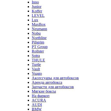
Inno
Junior
Koffer
LEVEL
Lux
MaxBox
Neumann
Nobu
Northline
Piligrim
PT Group
Rollster
Sotra
THULE
Turtle
Vault
Yuago
Аксессуары для автобоксов
Аренда автобокса
Запчасти для автобоксов
Мягкие боксы
На фаркоп
ACURA
AUDI
BMW