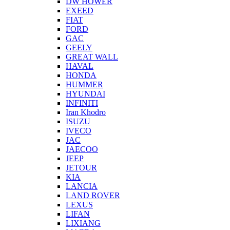
DW HOWER
EXEED
FIAT
FORD
GAC
GEELY
GREAT WALL
HAVAL
HONDA
HUMMER
HYUNDAI
INFINITI
Iran Khodro
ISUZU
IVECO
JAC
JAECOO
JEEP
JETOUR
KIA
LANCIA
LAND ROVER
LEXUS
LIFAN
LIXIANG