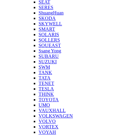
SEAT
SERES
ShuangHuan
SKODA
SKYWELL
SMART
SOLARIS
SOLLERS
SOUEAST
Ssang Yong
SUBARU
SUZUKI
SWM
TANK
TATA
TENET
TESLA
THINK
TOYOTA
UMO
VAUXHALL
VOLKSWAGEN
VOLVO
VORTEX
VOYAH