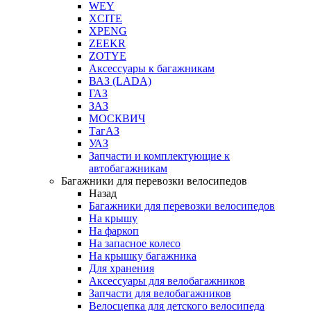
WEY
XCITE
XPENG
ZEEKR
ZOTYE
Аксессуары к багажникам
ВАЗ (LADA)
ГАЗ
ЗАЗ
МОСКВИЧ
ТагАЗ
УАЗ
Запчасти и комплектующие к
автобагажникам
Багажники для перевозки велосипедов
Назад
Багажники для перевозки велосипедов
На крышу
На фаркоп
На запасное колесо
На крышку багажника
Для хранения
Аксессуары для велобагажников
Запчасти для велобагажников
Велосцепка для детского велосипеда