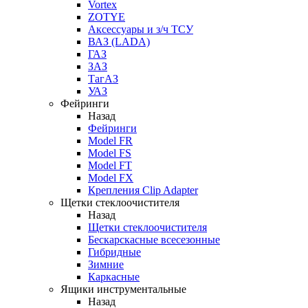
Vortex
ZOTYE
Аксессуары и з/ч ТСУ
ВАЗ (LADA)
ГАЗ
ЗАЗ
ТагАЗ
УАЗ
Фейринги
Назад
Фейринги
Model FR
Model FS
Model FT
Model FX
Крепления Clip Adapter
Щетки стеклоочистителя
Назад
Щетки стеклоочистителя
Бескарскасные всесезонные
Гибридные
Зимние
Каркасные
Ящики инструментальные
Назад