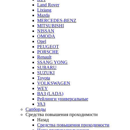
Land Rover
Lixiang
Mazda
MERCEDES-BENZ
MITSUBISHI
NISSAN
OMODA
Opel
PEUGEOT
PORSCHE
Renault
SSANG YONG
SUBARU
SUZUKI
Toyota
VOLKSWAGEN
WEY
ВАЗ (LADA)
Рейлинги универсальные
УАЗ
Сапборды
Средства повышения проходимости
Назад
Средства повышения проходимости