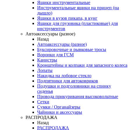
Ящики инструментальные
Инструментальные ящики на прицеп (на
дышло)
Ящики в кузов пикапа, в кунг
Ящики для грузовика (пластиковые) для
инструментов
Автоаксессуары (разное)
Назад
Автоаксессуары (разное)
Буксировочные и рывковые тросы
Воронки для ГСМ
Канистры
Кронштейны и колпаки для запасного колеса
Лопаты
Накидка на лобовое стекло
Подпятники для автоковриков
Подушки и подголовники на спинку
сиденья
Провода прикуривания высоковольтные
Сетки
Сумки / Органайзеры
Чайники и аксессуары
РАСПРОДАЖА
Назад
РАСПРОДАЖА