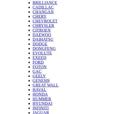
BRILLIANCE
CADILLAC
CHANGAN
CHERY
CHEVROLET
CHRYSLER
CITROEN
DAEWOO
DAIHATSU
DODGE
DONGFENG
EVOLUTE
EXEED
FORD
FOTON
GAC
GEELY
GENESIS
GREAT WALL
HAVAL
HONDA
HUMMER
HYUNDAI
INFINITI
JAGUAR