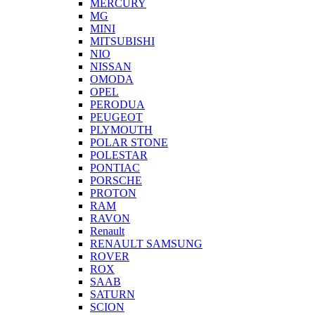
MERCURY
MG
MINI
MITSUBISHI
NIO
NISSAN
OMODA
OPEL
PERODUA
PEUGEOT
PLYMOUTH
POLAR STONE
POLESTAR
PONTIAC
PORSCHE
PROTON
RAM
RAVON
Renault
RENAULT SAMSUNG
ROVER
ROX
SAAB
SATURN
SCION