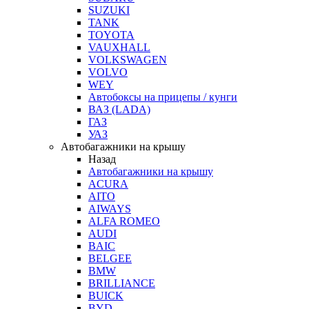
SUZUKI
TANK
TOYOTA
VAUXHALL
VOLKSWAGEN
VOLVO
WEY
Автобоксы на прицепы / кунги
ВАЗ (LADA)
ГАЗ
УАЗ
Автобагажники на крышу
Назад
Автобагажники на крышу
ACURA
AITO
AIWAYS
ALFA ROMEO
AUDI
BAIC
BELGEE
BMW
BRILLIANCE
BUICK
BYD