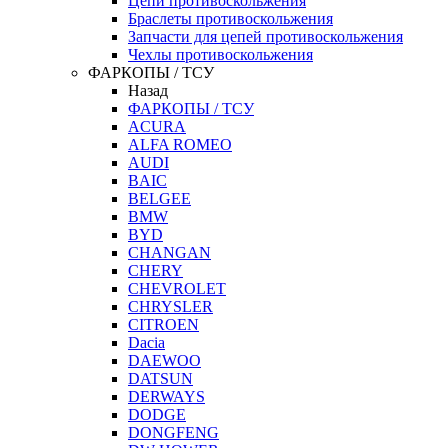
Цепи противоскольжения
Браслеты противоскольжения
Запчасти для цепей противоскольжения
Чехлы противоскольжения
ФАРКОПЫ / ТСУ
Назад
ФАРКОПЫ / ТСУ
ACURA
ALFA ROMEO
AUDI
BAIC
BELGEE
BMW
BYD
CHANGAN
CHERY
CHEVROLET
CHRYSLER
CITROEN
Dacia
DAEWOO
DATSUN
DERWAYS
DODGE
DONGFENG