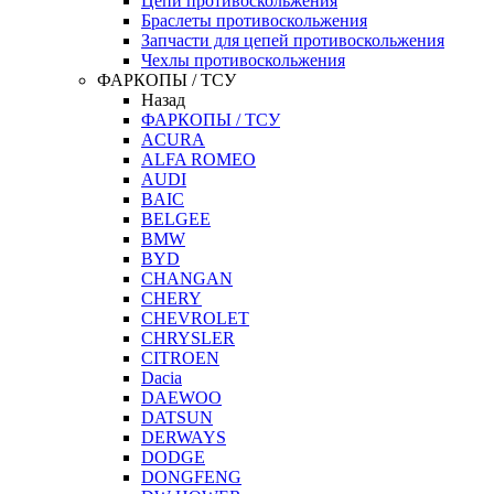
Цепи противоскольжения
Браслеты противоскольжения
Запчасти для цепей противоскольжения
Чехлы противоскольжения
ФАРКОПЫ / ТСУ
Назад
ФАРКОПЫ / ТСУ
ACURA
ALFA ROMEO
AUDI
BAIC
BELGEE
BMW
BYD
CHANGAN
CHERY
CHEVROLET
CHRYSLER
CITROEN
Dacia
DAEWOO
DATSUN
DERWAYS
DODGE
DONGFENG