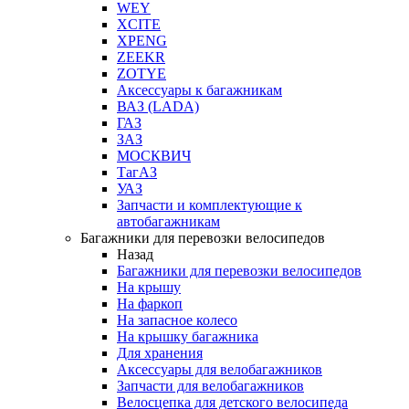
WEY
XCITE
XPENG
ZEEKR
ZOTYE
Аксессуары к багажникам
ВАЗ (LADA)
ГАЗ
ЗАЗ
МОСКВИЧ
ТагАЗ
УАЗ
Запчасти и комплектующие к
автобагажникам
Багажники для перевозки велосипедов
Назад
Багажники для перевозки велосипедов
На крышу
На фаркоп
На запасное колесо
На крышку багажника
Для хранения
Аксессуары для велобагажников
Запчасти для велобагажников
Велосцепка для детского велосипеда