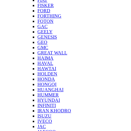
FIAT
FISKER
FORD
FORTHING
FOTON
GAC
GEELY
GENESIS
GEO
GMC
GREAT WALL
HAIMA
HAVAL
HAWTAI
HOLDEN
HONDA
HONGQI
HUANGHAI
HUMMER
HYUNDAI
INFINITI
IRAN KHODRO
ISUZU
IVECO
JAC