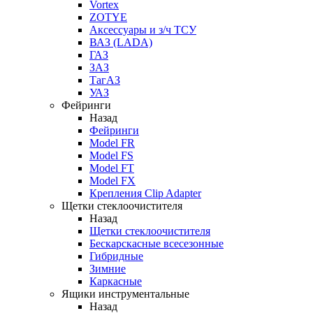
Vortex
ZOTYE
Аксессуары и з/ч ТСУ
ВАЗ (LADA)
ГАЗ
ЗАЗ
ТагАЗ
УАЗ
Фейринги
Назад
Фейринги
Model FR
Model FS
Model FT
Model FX
Крепления Clip Adapter
Щетки стеклоочистителя
Назад
Щетки стеклоочистителя
Бескарскасные всесезонные
Гибридные
Зимние
Каркасные
Ящики инструментальные
Назад