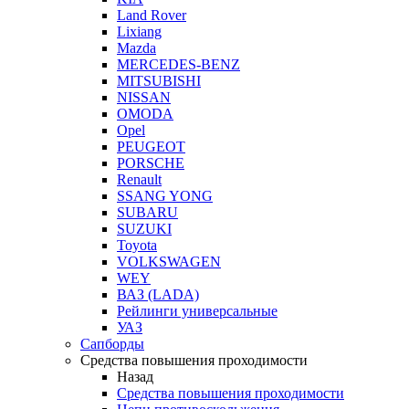
Land Rover
Lixiang
Mazda
MERCEDES-BENZ
MITSUBISHI
NISSAN
OMODA
Opel
PEUGEOT
PORSCHE
Renault
SSANG YONG
SUBARU
SUZUKI
Toyota
VOLKSWAGEN
WEY
ВАЗ (LADA)
Рейлинги универсальные
УАЗ
Сапборды
Средства повышения проходимости
Назад
Средства повышения проходимости