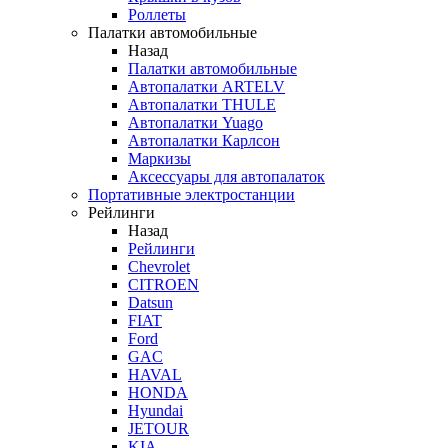
Роллеты
Палатки автомобильные
Назад
Палатки автомобильные
Автопалатки ARTELV
Автопалатки THULE
Автопалатки Yuago
Автопалатки Карлсон
Маркизы
Аксессуары для автопалаток
Портативные электростанции
Рейлинги
Назад
Рейлинги
Chevrolet
CITROEN
Datsun
FIAT
Ford
GAC
HAVAL
HONDA
Hyundai
JETOUR
KIA