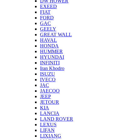
DW HOWER
EXEED
FIAT
FORD
GAC
GEELY
GREAT WALL
HAVAL
HONDA
HUMMER
HYUNDAI
INFINITI
Iran Khodro
ISUZU
IVECO
JAC
JAECOO
JEEP
JETOUR
KIA
LANCIA
LAND ROVER
LEXUS
LIFAN
LIXIANG