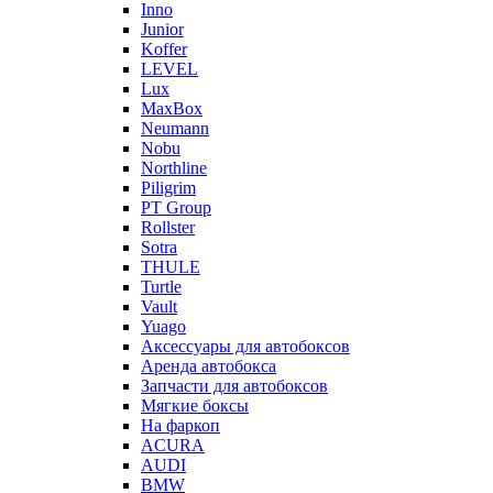
Inno
Junior
Koffer
LEVEL
Lux
MaxBox
Neumann
Nobu
Northline
Piligrim
PT Group
Rollster
Sotra
THULE
Turtle
Vault
Yuago
Аксессуары для автобоксов
Аренда автобокса
Запчасти для автобоксов
Мягкие боксы
На фаркоп
ACURA
AUDI
BMW