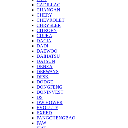
CADILLAC
CHANGAN
CHERY
CHEVROLET
CHRYSLER
CITROEN
CUPRA
DACIA
DADI
DAEWOO
DAIHATSU
DATSUN
DENZA
DERWAYS
DFSK
DODGE
DONGFENG
DONINVEST
DS
DW HOWER
EVOLUTE
EXEED
FANGCHENGBAO
FAW