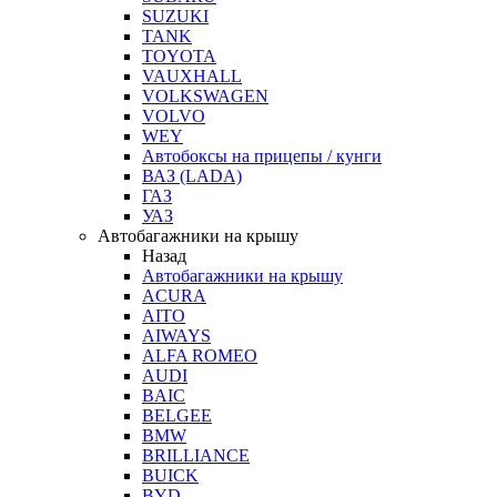
SUZUKI
TANK
TOYOTA
VAUXHALL
VOLKSWAGEN
VOLVO
WEY
Автобоксы на прицепы / кунги
ВАЗ (LADA)
ГАЗ
УАЗ
Автобагажники на крышу
Назад
Автобагажники на крышу
ACURA
AITO
AIWAYS
ALFA ROMEO
AUDI
BAIC
BELGEE
BMW
BRILLIANCE
BUICK
BYD