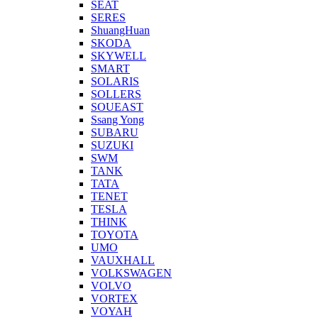
SEAT
SERES
ShuangHuan
SKODA
SKYWELL
SMART
SOLARIS
SOLLERS
SOUEAST
Ssang Yong
SUBARU
SUZUKI
SWM
TANK
TATA
TENET
TESLA
THINK
TOYOTA
UMO
VAUXHALL
VOLKSWAGEN
VOLVO
VORTEX
VOYAH