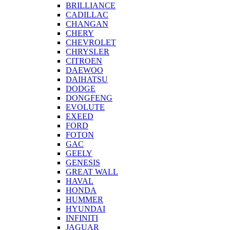
BRILLIANCE
CADILLAC
CHANGAN
CHERY
CHEVROLET
CHRYSLER
CITROEN
DAEWOO
DAIHATSU
DODGE
DONGFENG
EVOLUTE
EXEED
FORD
FOTON
GAC
GEELY
GENESIS
GREAT WALL
HAVAL
HONDA
HUMMER
HYUNDAI
INFINITI
JAGUAR