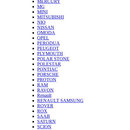
MERCURY
MG
MINI
MITSUBISHI
NIO
NISSAN
OMODA
OPEL
PERODUA
PEUGEOT
PLYMOUTH
POLAR STONE
POLESTAR
PONTIAC
PORSCHE
PROTON
RAM
RAVON
Renault
RENAULT SAMSUNG
ROVER
ROX
SAAB
SATURN
SCION