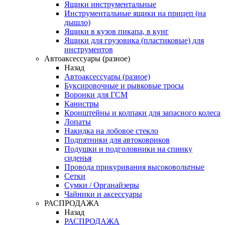
Ящики инструментальные
Инструментальные ящики на прицеп (на
дышло)
Ящики в кузов пикапа, в кунг
Ящики для грузовика (пластиковые) для
инструментов
Автоаксессуары (разное)
Назад
Автоаксессуары (разное)
Буксировочные и рывковые тросы
Воронки для ГСМ
Канистры
Кронштейны и колпаки для запасного колеса
Лопаты
Накидка на лобовое стекло
Подпятники для автоковриков
Подушки и подголовники на спинку
сиденья
Провода прикуривания высоковольтные
Сетки
Сумки / Органайзеры
Чайники и аксессуары
РАСПРОДАЖА
Назад
РАСПРОДАЖА