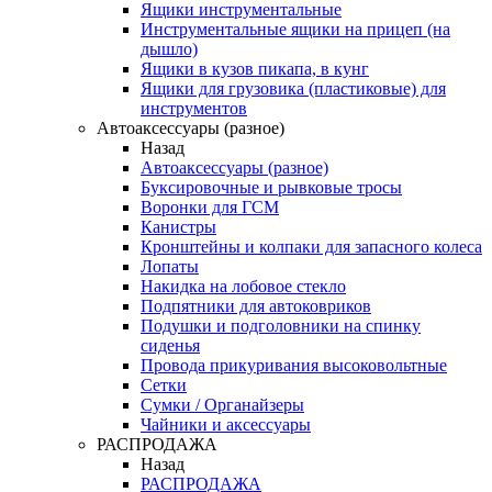
Ящики инструментальные
Инструментальные ящики на прицеп (на
дышло)
Ящики в кузов пикапа, в кунг
Ящики для грузовика (пластиковые) для
инструментов
Автоаксессуары (разное)
Назад
Автоаксессуары (разное)
Буксировочные и рывковые тросы
Воронки для ГСМ
Канистры
Кронштейны и колпаки для запасного колеса
Лопаты
Накидка на лобовое стекло
Подпятники для автоковриков
Подушки и подголовники на спинку
сиденья
Провода прикуривания высоковольтные
Сетки
Сумки / Органайзеры
Чайники и аксессуары
РАСПРОДАЖА
Назад
РАСПРОДАЖА