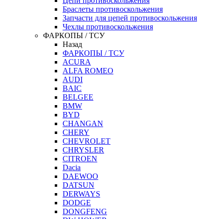
Цепи противоскольжения
Браслеты противоскольжения
Запчасти для цепей противоскольжения
Чехлы противоскольжения
ФАРКОПЫ / ТСУ
Назад
ФАРКОПЫ / ТСУ
ACURA
ALFA ROMEO
AUDI
BAIC
BELGEE
BMW
BYD
CHANGAN
CHERY
CHEVROLET
CHRYSLER
CITROEN
Dacia
DAEWOO
DATSUN
DERWAYS
DODGE
DONGFENG