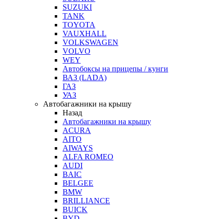
SUZUKI
TANK
TOYOTA
VAUXHALL
VOLKSWAGEN
VOLVO
WEY
Автобоксы на прицепы / кунги
ВАЗ (LADA)
ГАЗ
УАЗ
Автобагажники на крышу
Назад
Автобагажники на крышу
ACURA
AITO
AIWAYS
ALFA ROMEO
AUDI
BAIC
BELGEE
BMW
BRILLIANCE
BUICK
BYD