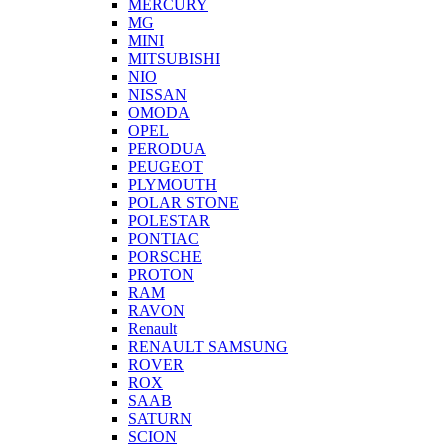
MERCURY
MG
MINI
MITSUBISHI
NIO
NISSAN
OMODA
OPEL
PERODUA
PEUGEOT
PLYMOUTH
POLAR STONE
POLESTAR
PONTIAC
PORSCHE
PROTON
RAM
RAVON
Renault
RENAULT SAMSUNG
ROVER
ROX
SAAB
SATURN
SCION