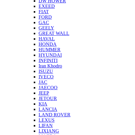
DW HOWER
EXEED
FIAT
FORD
GAC
GEELY
GREAT WALL
HAVAL
HONDA
HUMMER
HYUNDAI
INFINITI
Iran Khodro
ISUZU
IVECO
JAC
JAECOO
JEEP
JETOUR
KIA
LANCIA
LAND ROVER
LEXUS
LIFAN
LIXIANG