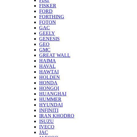
FIAT
FISKER
FORD
FORTHING
FOTON
GAC
GEELY
GENESIS
GEO
GMC
GREAT WALL
HAIMA
HAVAL
HAWTAI
HOLDEN
HONDA
HONGQI
HUANGHAI
HUMMER
HYUNDAI
INFINITI
IRAN KHODRO
ISUZU
IVECO
JAC