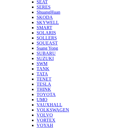
SEAT
SERES
ShuangHuan
SKODA
SKYWELL
SMART
SOLARIS
SOLLERS
SOUEAST
Ssang Yong
SUBARU
SUZUKI
SWM
TANK
TATA
TENET
TESLA
THINK
TOYOTA
UMO
VAUXHALL
VOLKSWAGEN
VOLVO
VORTEX
VOYAH