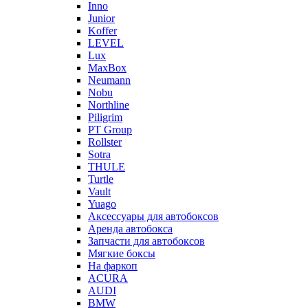
Inno
Junior
Koffer
LEVEL
Lux
MaxBox
Neumann
Nobu
Northline
Piligrim
PT Group
Rollster
Sotra
THULE
Turtle
Vault
Yuago
Аксессуары для автобоксов
Аренда автобокса
Запчасти для автобоксов
Мягкие боксы
На фаркоп
ACURA
AUDI
BMW