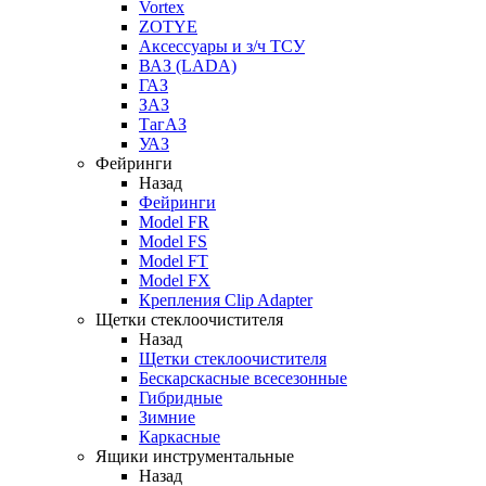
Vortex
ZOTYE
Аксессуары и з/ч ТСУ
ВАЗ (LADA)
ГАЗ
ЗАЗ
ТагАЗ
УАЗ
Фейринги
Назад
Фейринги
Model FR
Model FS
Model FT
Model FX
Крепления Clip Adapter
Щетки стеклоочистителя
Назад
Щетки стеклоочистителя
Бескарскасные всесезонные
Гибридные
Зимние
Каркасные
Ящики инструментальные
Назад