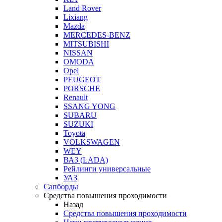
Land Rover
Lixiang
Mazda
MERCEDES-BENZ
MITSUBISHI
NISSAN
OMODA
Opel
PEUGEOT
PORSCHE
Renault
SSANG YONG
SUBARU
SUZUKI
Toyota
VOLKSWAGEN
WEY
ВАЗ (LADA)
Рейлинги универсальные
УАЗ
Сапборды
Средства повышения проходимости
Назад
Средства повышения проходимости