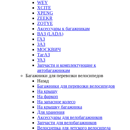
WEY
XCITE
XPENG
ZEEKR
ZOTYE
Аксессуары к багажникам
ВАЗ (LADA)
ГАЗ
ЗАЗ
МОСКВИЧ
ТагАЗ
УАЗ
Запчасти и комплектующие к
автобагажникам
Багажники для перевозки велосипедов
Назад
Багажники для перевозки велосипедов
На крышу
На фаркоп
На запасное колесо
На крышку багажника
Для хранения
Аксессуары для велобагажников
Запчасти для велобагажников
Велосцепка для детского велосипеда