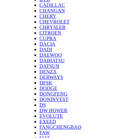
CADILLAC
CHANGAN
CHERY
CHEVROLET
CHRYSLER
CITROEN
CUPRA
DACIA
DADI
DAEWOO
DAIHATSU
DATSUN
DENZA
DERWAYS
DFSK
DODGE
DONGFENG
DONINVEST
DS
DW HOWER
EVOLUTE
EXEED
FANGCHENGBAO
FAW