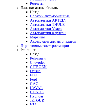
Роллеты
Палатки автомобильные
Назад
Палатки автомобильные
Автопалатки ARTELV
Автопалатки THULE
Автопалатки Yuago
Автопалатки Карлсон
Маркизы
Аксессуары для автопалаток
Портативные электростанции
Рейлинги
Назад
Рейлинги
Chevrolet
CITROEN
Datsun
FIAT
Ford
GAC
HAVAL
HONDA
Hyundai
JETOUR
KIA