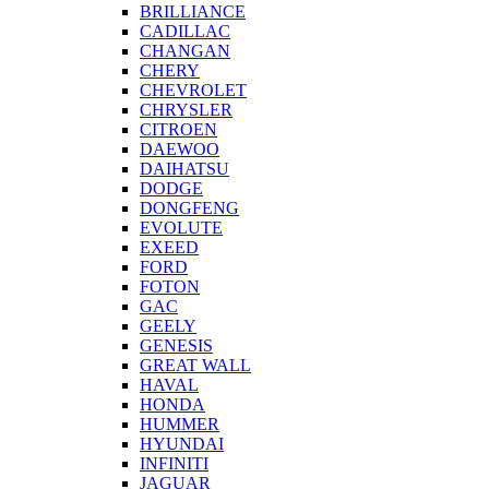
BRILLIANCE
CADILLAC
CHANGAN
CHERY
CHEVROLET
CHRYSLER
CITROEN
DAEWOO
DAIHATSU
DODGE
DONGFENG
EVOLUTE
EXEED
FORD
FOTON
GAC
GEELY
GENESIS
GREAT WALL
HAVAL
HONDA
HUMMER
HYUNDAI
INFINITI
JAGUAR