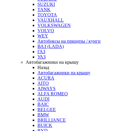
SUZUKI
TANK
TOYOTA
VAUXHALL
VOLKSWAGEN
VOLVO
WEY
Автобоксы на прицепы / кунги
ВАЗ (LADA)
ГАЗ
УАЗ
Автобагажники на крышу
Назад
Автобагажники на крышу
ACURA
AITO
AIWAYS
ALFA ROMEO
AUDI
BAIC
BELGEE
BMW
BRILLIANCE
BUICK
BYD