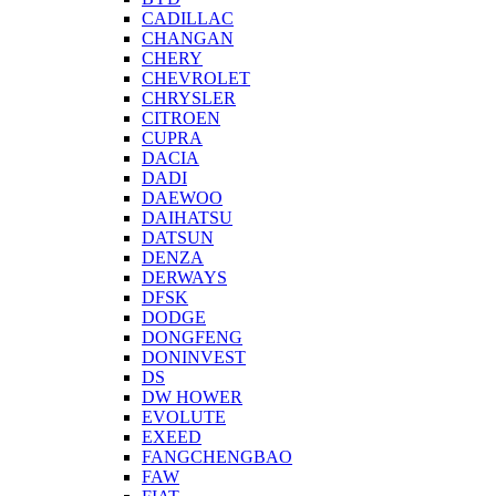
CADILLAC
CHANGAN
CHERY
CHEVROLET
CHRYSLER
CITROEN
CUPRA
DACIA
DADI
DAEWOO
DAIHATSU
DATSUN
DENZA
DERWAYS
DFSK
DODGE
DONGFENG
DONINVEST
DS
DW HOWER
EVOLUTE
EXEED
FANGCHENGBAO
FAW