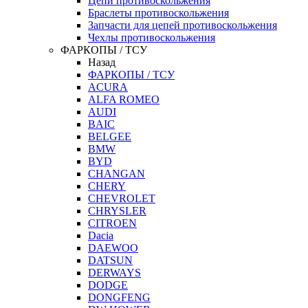
Цепи противоскольжения
Браслеты противоскольжения
Запчасти для цепей противоскольжения
Чехлы противоскольжения
ФАРКОПЫ / ТСУ
Назад
ФАРКОПЫ / ТСУ
ACURA
ALFA ROMEO
AUDI
BAIC
BELGEE
BMW
BYD
CHANGAN
CHERY
CHEVROLET
CHRYSLER
CITROEN
Dacia
DAEWOO
DATSUN
DERWAYS
DODGE
DONGFENG