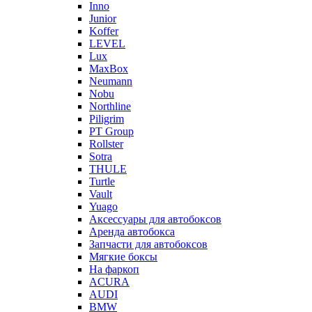
Inno
Junior
Koffer
LEVEL
Lux
MaxBox
Neumann
Nobu
Northline
Piligrim
PT Group
Rollster
Sotra
THULE
Turtle
Vault
Yuago
Аксессуары для автобоксов
Аренда автобокса
Запчасти для автобоксов
Мягкие боксы
На фаркоп
ACURA
AUDI
BMW