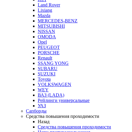
Land Rover
Lixiang
Mazda
MERCEDES-BENZ
MITSUBISHI
NISSAN
OMODA
Opel
PEUGEOT
PORSCHE
Renault
SSANG YONG
SUBARU
SUZUKI
Toyota
VOLKSWAGEN
WEY
ВАЗ (LADA)
Рейлинги универсальные
УАЗ
Сапборды
Средства повышения проходимости
Назад
Средства повышения проходимости