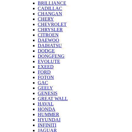
BRILLIANCE
CADILLAC
CHANGAN
CHERY
CHEVROLET
CHRYSLER
CITROEN
DAEWOO
DAIHATSU
DODGE
DONGFENG
EVOLUTE
EXEED
FORD
FOTON
GAC
GEELY
GENESIS
GREAT WALL
HAVAL
HONDA
HUMMER
HYUNDAI
INFINITI
JAGUAR