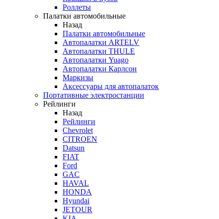
Роллеты
Палатки автомобильные
Назад
Палатки автомобильные
Автопалатки ARTELV
Автопалатки THULE
Автопалатки Yuago
Автопалатки Карлсон
Маркизы
Аксессуары для автопалаток
Портативные электростанции
Рейлинги
Назад
Рейлинги
Chevrolet
CITROEN
Datsun
FIAT
Ford
GAC
HAVAL
HONDA
Hyundai
JETOUR
KIA