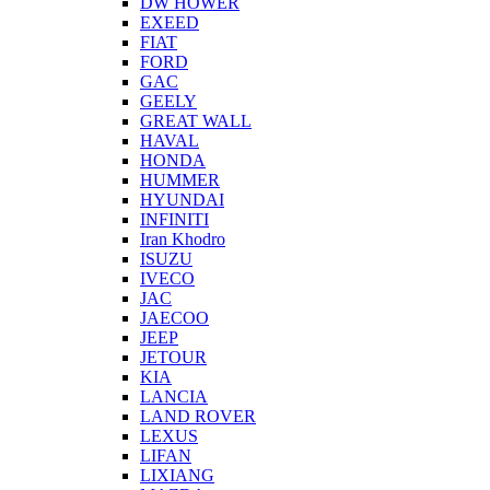
DW HOWER
EXEED
FIAT
FORD
GAC
GEELY
GREAT WALL
HAVAL
HONDA
HUMMER
HYUNDAI
INFINITI
Iran Khodro
ISUZU
IVECO
JAC
JAECOO
JEEP
JETOUR
KIA
LANCIA
LAND ROVER
LEXUS
LIFAN
LIXIANG