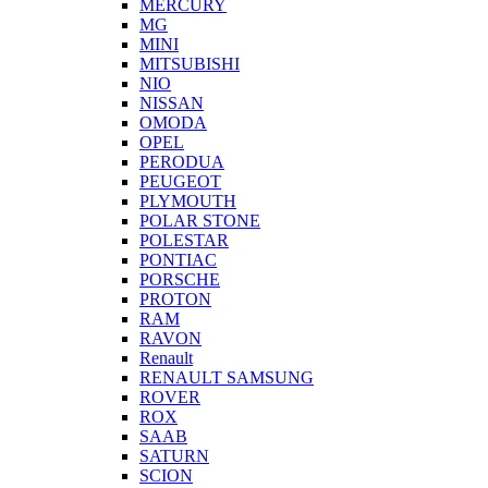
MERCURY
MG
MINI
MITSUBISHI
NIO
NISSAN
OMODA
OPEL
PERODUA
PEUGEOT
PLYMOUTH
POLAR STONE
POLESTAR
PONTIAC
PORSCHE
PROTON
RAM
RAVON
Renault
RENAULT SAMSUNG
ROVER
ROX
SAAB
SATURN
SCION