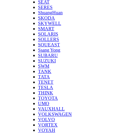
SEAT
SERES
ShuangHuan
SKODA
SKYWELL
SMART
SOLARIS
SOLLERS
SOUEAST
Ssang Yong
SUBARU
SUZUKI
SWM
TANK
TATA
TENET
TESLA
THINK
TOYOTA
UMO
VAUXHALL
VOLKSWAGEN
VOLVO
VORTEX
VOYAH