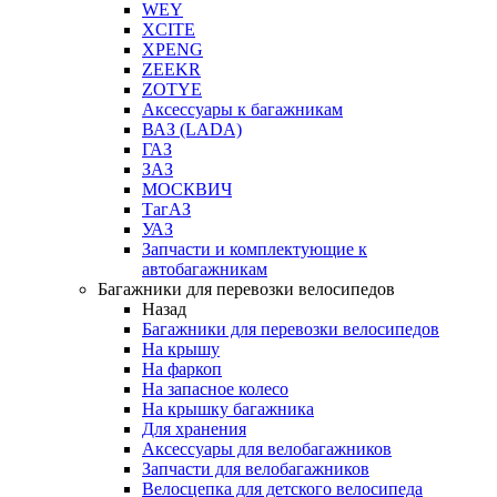
WEY
XCITE
XPENG
ZEEKR
ZOTYE
Аксессуары к багажникам
ВАЗ (LADA)
ГАЗ
ЗАЗ
МОСКВИЧ
ТагАЗ
УАЗ
Запчасти и комплектующие к
автобагажникам
Багажники для перевозки велосипедов
Назад
Багажники для перевозки велосипедов
На крышу
На фаркоп
На запасное колесо
На крышку багажника
Для хранения
Аксессуары для велобагажников
Запчасти для велобагажников
Велосцепка для детского велосипеда