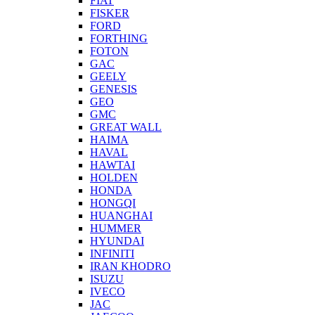
FIAT
FISKER
FORD
FORTHING
FOTON
GAC
GEELY
GENESIS
GEO
GMC
GREAT WALL
HAIMA
HAVAL
HAWTAI
HOLDEN
HONDA
HONGQI
HUANGHAI
HUMMER
HYUNDAI
INFINITI
IRAN KHODRO
ISUZU
IVECO
JAC