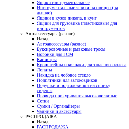
Ящики инструментальные
Инструментальные ящики на прицеп (на
дышло)
Ящики в кузов пикапа, в кунг
Ящики для грузовика (пластиковые) для
инструментов
Автоаксессуары (разное)
Назад
Автоаксессуары (разное)
Буксировочные и рывковые тросы
Воронки для ГСМ
Канистры
Кронштейны и колпаки для запасного колеса
Лопаты
Накидка на лобовое стекло
Подпятники для автоковриков
Подушки и подголовники на спинку
сиденья
Провода прикуривания высоковольтные
Сетки
Сумки / Органайзеры
Чайники и аксессуары
РАСПРОДАЖА
Назад
РАСПРОДАЖА