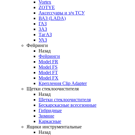
Vortex
ZOTYE
Аксессуары и з/ч ТСУ
ВАЗ (LADA)
ГАЗ
ЗАЗ
ТагАЗ
УАЗ
Фейринги
Назад
Фейринги
Model FR
Model FS
Model FT
Model FX
Крепления Clip Adapter
Щетки стеклоочистителя
Назад
Щетки стеклоочистителя
Бескарскасные всесезонные
Гибридные
Зимние
Каркасные
Ящики инструментальные
Назад