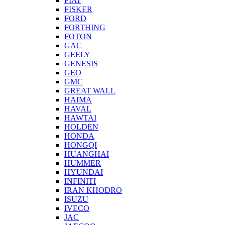
FIAT
FISKER
FORD
FORTHING
FOTON
GAC
GEELY
GENESIS
GEO
GMC
GREAT WALL
HAIMA
HAVAL
HAWTAI
HOLDEN
HONDA
HONGQI
HUANGHAI
HUMMER
HYUNDAI
INFINITI
IRAN KHODRO
ISUZU
IVECO
JAC