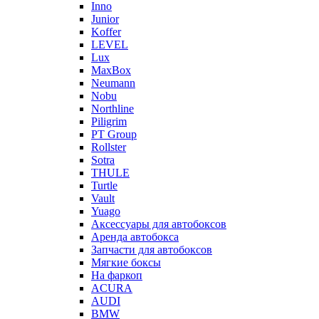
Inno
Junior
Koffer
LEVEL
Lux
MaxBox
Neumann
Nobu
Northline
Piligrim
PT Group
Rollster
Sotra
THULE
Turtle
Vault
Yuago
Аксессуары для автобоксов
Аренда автобокса
Запчасти для автобоксов
Мягкие боксы
На фаркоп
ACURA
AUDI
BMW