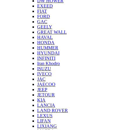
DW HOWER
EXEED
FIAT
FORD
GAC
GEELY
GREAT WALL
HAVAL
HONDA
HUMMER
HYUNDAI
INFINITI
Iran Khodro
ISUZU
IVECO
JAC
JAECOO
JEEP
JETOUR
KIA
LANCIA
LAND ROVER
LEXUS
LIFAN
LIXIANG