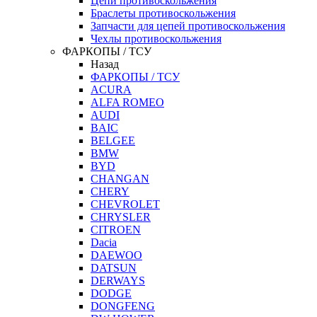
Цепи противоскольжения
Браслеты противоскольжения
Запчасти для цепей противоскольжения
Чехлы противоскольжения
ФАРКОПЫ / ТСУ
Назад
ФАРКОПЫ / ТСУ
ACURA
ALFA ROMEO
AUDI
BAIC
BELGEE
BMW
BYD
CHANGAN
CHERY
CHEVROLET
CHRYSLER
CITROEN
Dacia
DAEWOO
DATSUN
DERWAYS
DODGE
DONGFENG