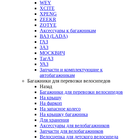
WEY
XCITE
XPENG
ZEEKR
ZOTYE
Аксессуары к багажникам
ВАЗ (LADA)
ГАЗ
ЗАЗ
МОСКВИЧ
ТагАЗ
УАЗ
Запчасти и комплектующие к
автобагажникам
Багажники для перевозки велосипедов
Назад
Багажники для перевозки велосипедов
На крышу
На фаркоп
На запасное колесо
На крышку багажника
Для хранения
Аксессуары для велобагажников
Запчасти для велобагажников
Велосцепка для детского велосипеда