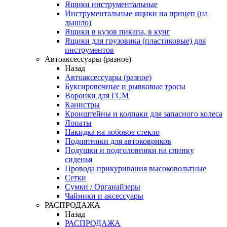
Ящики инструментальные
Инструментальные ящики на прицеп (на
дышло)
Ящики в кузов пикапа, в кунг
Ящики для грузовика (пластиковые) для
инструментов
Автоаксессуары (разное)
Назад
Автоаксессуары (разное)
Буксировочные и рывковые тросы
Воронки для ГСМ
Канистры
Кронштейны и колпаки для запасного колеса
Лопаты
Накидка на лобовое стекло
Подпятники для автоковриков
Подушки и подголовники на спинку
сиденья
Провода прикуривания высоковольтные
Сетки
Сумки / Органайзеры
Чайники и аксессуары
РАСПРОДАЖА
Назад
РАСПРОДАЖА