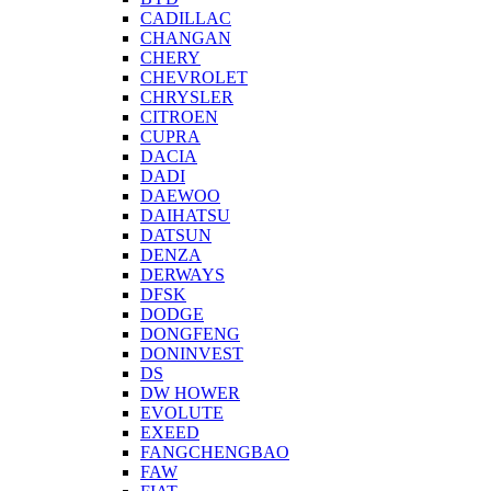
CADILLAC
CHANGAN
CHERY
CHEVROLET
CHRYSLER
CITROEN
CUPRA
DACIA
DADI
DAEWOO
DAIHATSU
DATSUN
DENZA
DERWAYS
DFSK
DODGE
DONGFENG
DONINVEST
DS
DW HOWER
EVOLUTE
EXEED
FANGCHENGBAO
FAW