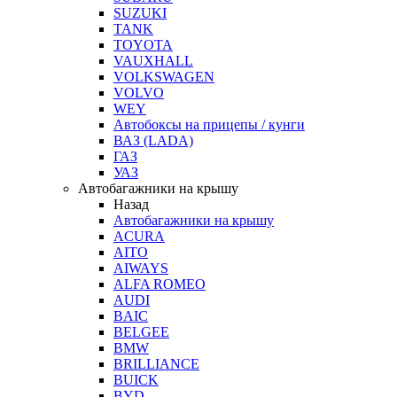
SUZUKI
TANK
TOYOTA
VAUXHALL
VOLKSWAGEN
VOLVO
WEY
Автобоксы на прицепы / кунги
ВАЗ (LADA)
ГАЗ
УАЗ
Автобагажники на крышу
Назад
Автобагажники на крышу
ACURA
AITO
AIWAYS
ALFA ROMEO
AUDI
BAIC
BELGEE
BMW
BRILLIANCE
BUICK
BYD