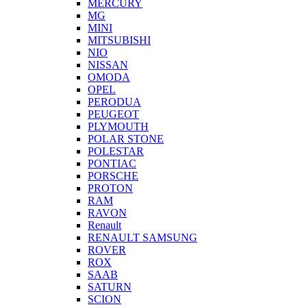
MERCURY
MG
MINI
MITSUBISHI
NIO
NISSAN
OMODA
OPEL
PERODUA
PEUGEOT
PLYMOUTH
POLAR STONE
POLESTAR
PONTIAC
PORSCHE
PROTON
RAM
RAVON
Renault
RENAULT SAMSUNG
ROVER
ROX
SAAB
SATURN
SCION