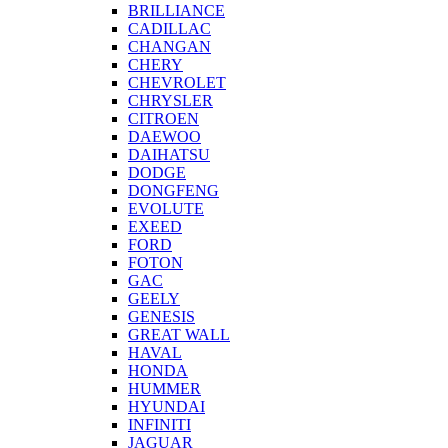
BRILLIANCE
CADILLAC
CHANGAN
CHERY
CHEVROLET
CHRYSLER
CITROEN
DAEWOO
DAIHATSU
DODGE
DONGFENG
EVOLUTE
EXEED
FORD
FOTON
GAC
GEELY
GENESIS
GREAT WALL
HAVAL
HONDA
HUMMER
HYUNDAI
INFINITI
JAGUAR