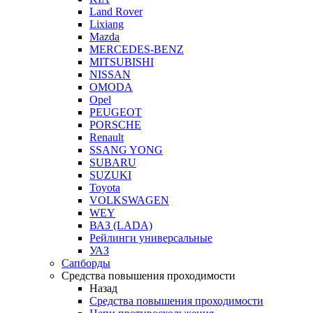
Land Rover
Lixiang
Mazda
MERCEDES-BENZ
MITSUBISHI
NISSAN
OMODA
Opel
PEUGEOT
PORSCHE
Renault
SSANG YONG
SUBARU
SUZUKI
Toyota
VOLKSWAGEN
WEY
ВАЗ (LADA)
Рейлинги универсальные
УАЗ
Сапборды
Средства повышения проходимости
Назад
Средства повышения проходимости