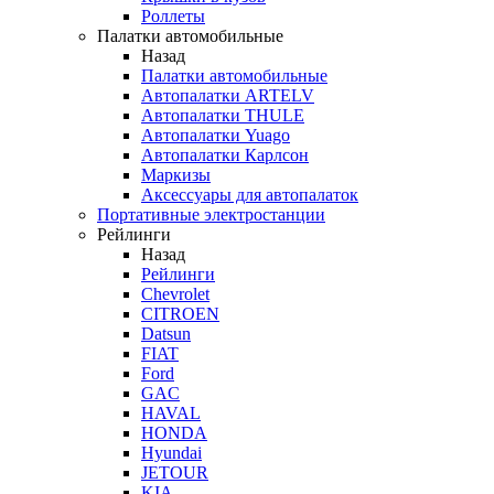
Роллеты
Палатки автомобильные
Назад
Палатки автомобильные
Автопалатки ARTELV
Автопалатки THULE
Автопалатки Yuago
Автопалатки Карлсон
Маркизы
Аксессуары для автопалаток
Портативные электростанции
Рейлинги
Назад
Рейлинги
Chevrolet
CITROEN
Datsun
FIAT
Ford
GAC
HAVAL
HONDA
Hyundai
JETOUR
KIA