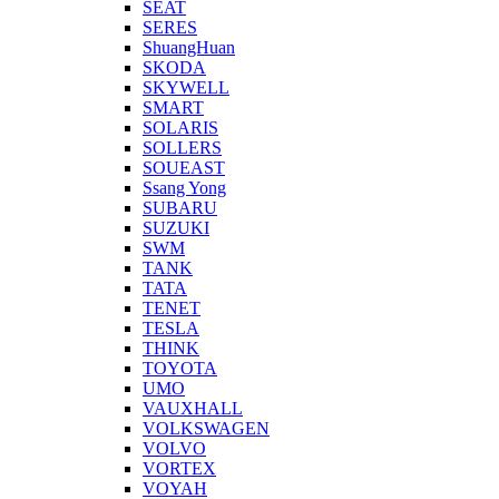
SEAT
SERES
ShuangHuan
SKODA
SKYWELL
SMART
SOLARIS
SOLLERS
SOUEAST
Ssang Yong
SUBARU
SUZUKI
SWM
TANK
TATA
TENET
TESLA
THINK
TOYOTA
UMO
VAUXHALL
VOLKSWAGEN
VOLVO
VORTEX
VOYAH