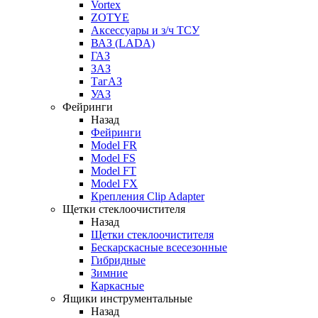
Vortex
ZOTYE
Аксессуары и з/ч ТСУ
ВАЗ (LADA)
ГАЗ
ЗАЗ
ТагАЗ
УАЗ
Фейринги
Назад
Фейринги
Model FR
Model FS
Model FT
Model FX
Крепления Clip Adapter
Щетки стеклоочистителя
Назад
Щетки стеклоочистителя
Бескарскасные всесезонные
Гибридные
Зимние
Каркасные
Ящики инструментальные
Назад