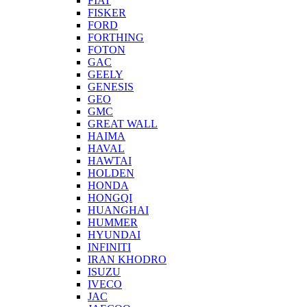
FIAT
FISKER
FORD
FORTHING
FOTON
GAC
GEELY
GENESIS
GEO
GMC
GREAT WALL
HAIMA
HAVAL
HAWTAI
HOLDEN
HONDA
HONGQI
HUANGHAI
HUMMER
HYUNDAI
INFINITI
IRAN KHODRO
ISUZU
IVECO
JAC