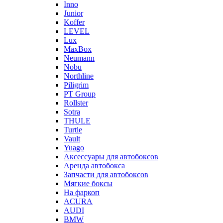
Inno
Junior
Koffer
LEVEL
Lux
MaxBox
Neumann
Nobu
Northline
Piligrim
PT Group
Rollster
Sotra
THULE
Turtle
Vault
Yuago
Аксессуары для автобоксов
Аренда автобокса
Запчасти для автобоксов
Мягкие боксы
На фаркоп
ACURA
AUDI
BMW