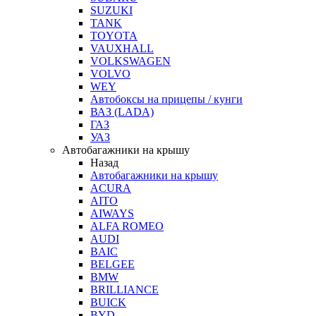
SUZUKI
TANK
TOYOTA
VAUXHALL
VOLKSWAGEN
VOLVO
WEY
Автобоксы на прицепы / кунги
ВАЗ (LADA)
ГАЗ
УАЗ
Автобагажники на крышу
Назад
Автобагажники на крышу
ACURA
AITO
AIWAYS
ALFA ROMEO
AUDI
BAIC
BELGEE
BMW
BRILLIANCE
BUICK
BYD