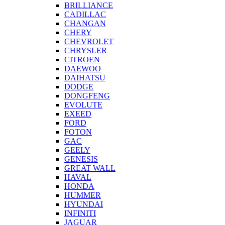
BRILLIANCE
CADILLAC
CHANGAN
CHERY
CHEVROLET
CHRYSLER
CITROEN
DAEWOO
DAIHATSU
DODGE
DONGFENG
EVOLUTE
EXEED
FORD
FOTON
GAC
GEELY
GENESIS
GREAT WALL
HAVAL
HONDA
HUMMER
HYUNDAI
INFINITI
JAGUAR