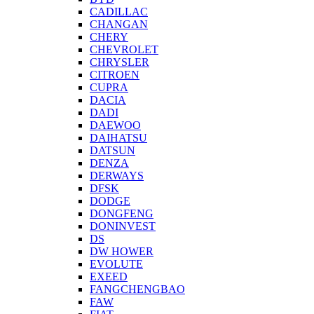
CADILLAC
CHANGAN
CHERY
CHEVROLET
CHRYSLER
CITROEN
CUPRA
DACIA
DADI
DAEWOO
DAIHATSU
DATSUN
DENZA
DERWAYS
DFSK
DODGE
DONGFENG
DONINVEST
DS
DW HOWER
EVOLUTE
EXEED
FANGCHENGBAO
FAW