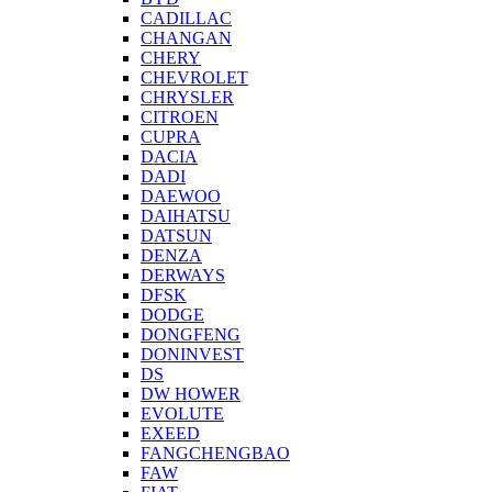
CADILLAC
CHANGAN
CHERY
CHEVROLET
CHRYSLER
CITROEN
CUPRA
DACIA
DADI
DAEWOO
DAIHATSU
DATSUN
DENZA
DERWAYS
DFSK
DODGE
DONGFENG
DONINVEST
DS
DW HOWER
EVOLUTE
EXEED
FANGCHENGBAO
FAW