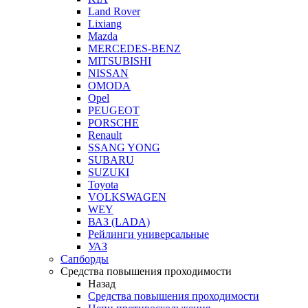
Land Rover
Lixiang
Mazda
MERCEDES-BENZ
MITSUBISHI
NISSAN
OMODA
Opel
PEUGEOT
PORSCHE
Renault
SSANG YONG
SUBARU
SUZUKI
Toyota
VOLKSWAGEN
WEY
ВАЗ (LADA)
Рейлинги универсальные
УАЗ
Сапборды
Средства повышения проходимости
Назад
Средства повышения проходимости