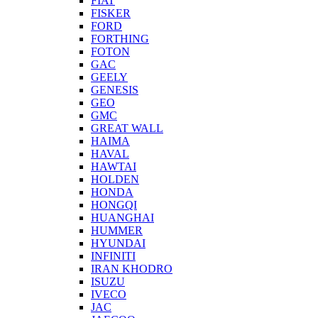
FIAT
FISKER
FORD
FORTHING
FOTON
GAC
GEELY
GENESIS
GEO
GMC
GREAT WALL
HAIMA
HAVAL
HAWTAI
HOLDEN
HONDA
HONGQI
HUANGHAI
HUMMER
HYUNDAI
INFINITI
IRAN KHODRO
ISUZU
IVECO
JAC