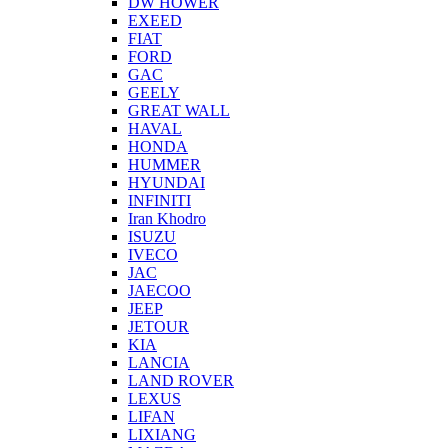
DW HOWER
EXEED
FIAT
FORD
GAC
GEELY
GREAT WALL
HAVAL
HONDA
HUMMER
HYUNDAI
INFINITI
Iran Khodro
ISUZU
IVECO
JAC
JAECOO
JEEP
JETOUR
KIA
LANCIA
LAND ROVER
LEXUS
LIFAN
LIXIANG