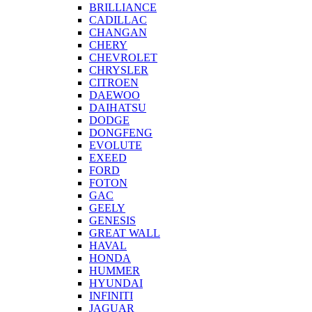
BRILLIANCE
CADILLAC
CHANGAN
CHERY
CHEVROLET
CHRYSLER
CITROEN
DAEWOO
DAIHATSU
DODGE
DONGFENG
EVOLUTE
EXEED
FORD
FOTON
GAC
GEELY
GENESIS
GREAT WALL
HAVAL
HONDA
HUMMER
HYUNDAI
INFINITI
JAGUAR