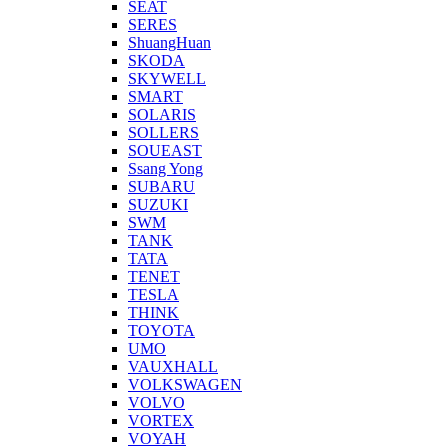
SEAT
SERES
ShuangHuan
SKODA
SKYWELL
SMART
SOLARIS
SOLLERS
SOUEAST
Ssang Yong
SUBARU
SUZUKI
SWM
TANK
TATA
TENET
TESLA
THINK
TOYOTA
UMO
VAUXHALL
VOLKSWAGEN
VOLVO
VORTEX
VOYAH