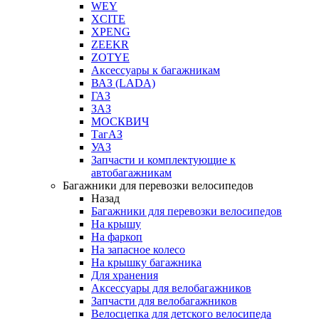
WEY
XCITE
XPENG
ZEEKR
ZOTYE
Аксессуары к багажникам
ВАЗ (LADA)
ГАЗ
ЗАЗ
МОСКВИЧ
ТагАЗ
УАЗ
Запчасти и комплектующие к
автобагажникам
Багажники для перевозки велосипедов
Назад
Багажники для перевозки велосипедов
На крышу
На фаркоп
На запасное колесо
На крышку багажника
Для хранения
Аксессуары для велобагажников
Запчасти для велобагажников
Велосцепка для детского велосипеда