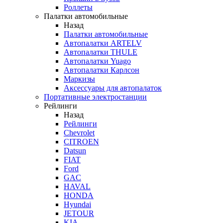
Роллеты
Палатки автомобильные
Назад
Палатки автомобильные
Автопалатки ARTELV
Автопалатки THULE
Автопалатки Yuago
Автопалатки Карлсон
Маркизы
Аксессуары для автопалаток
Портативные электростанции
Рейлинги
Назад
Рейлинги
Chevrolet
CITROEN
Datsun
FIAT
Ford
GAC
HAVAL
HONDA
Hyundai
JETOUR
KIA