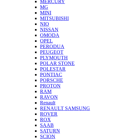
MERCURY
MG
MINI
MITSUBISHI
NIO
NISSAN
OMODA
OPEL
PERODUA
PEUGEOT
PLYMOUTH
POLAR STONE
POLESTAR
PONTIAC
PORSCHE
PROTON
RAM
RAVON
Renault
RENAULT SAMSUNG
ROVER
ROX
SAAB
SATURN
SCION