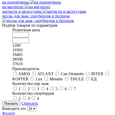
на поперечины
на магнитах
запчасти и аксессуары
чехлы для лыж, сноубордов и ботинок
Подбор товаров по параметрам
Розничная цена
1200
10303
19405
28508
37610
Производитель
AMOS
ATLANT
Can Otomotiv
INTER
KOFFER
Lux
Menabo
THULE
ЕД
Количество пар лыж
1
2
3
4
5
6
7
Количество сноубордов
2
3
4
Сбросить
Выводить по:
Фильтр