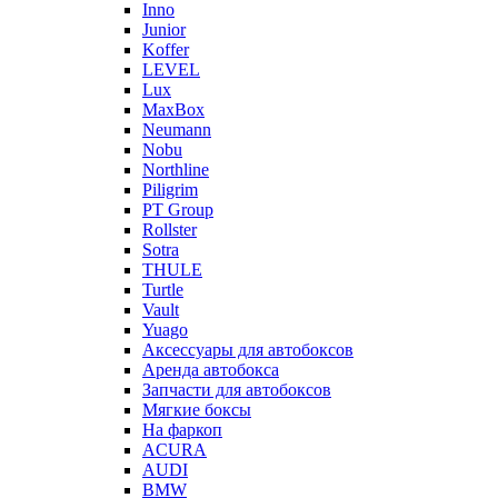
Inno
Junior
Koffer
LEVEL
Lux
MaxBox
Neumann
Nobu
Northline
Piligrim
PT Group
Rollster
Sotra
THULE
Turtle
Vault
Yuago
Аксессуары для автобоксов
Аренда автобокса
Запчасти для автобоксов
Мягкие боксы
На фаркоп
ACURA
AUDI
BMW