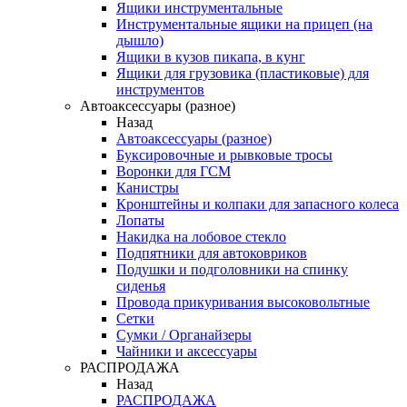
Ящики инструментальные
Инструментальные ящики на прицеп (на
дышло)
Ящики в кузов пикапа, в кунг
Ящики для грузовика (пластиковые) для
инструментов
Автоаксессуары (разное)
Назад
Автоаксессуары (разное)
Буксировочные и рывковые тросы
Воронки для ГСМ
Канистры
Кронштейны и колпаки для запасного колеса
Лопаты
Накидка на лобовое стекло
Подпятники для автоковриков
Подушки и подголовники на спинку
сиденья
Провода прикуривания высоковольтные
Сетки
Сумки / Органайзеры
Чайники и аксессуары
РАСПРОДАЖА
Назад
РАСПРОДАЖА