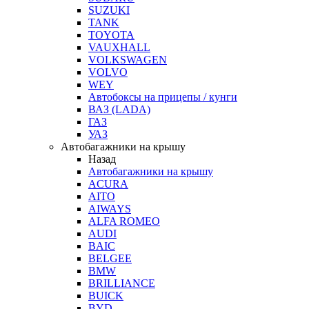
SUZUKI
TANK
TOYOTA
VAUXHALL
VOLKSWAGEN
VOLVO
WEY
Автобоксы на прицепы / кунги
ВАЗ (LADA)
ГАЗ
УАЗ
Автобагажники на крышу
Назад
Автобагажники на крышу
ACURA
AITO
AIWAYS
ALFA ROMEO
AUDI
BAIC
BELGEE
BMW
BRILLIANCE
BUICK
BYD