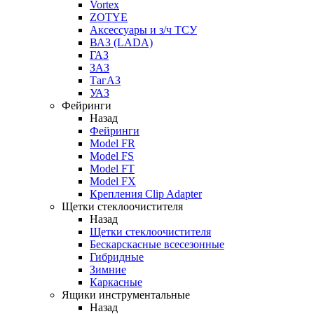
Vortex
ZOTYE
Аксессуары и з/ч ТСУ
ВАЗ (LADA)
ГАЗ
ЗАЗ
ТагАЗ
УАЗ
Фейринги
Назад
Фейринги
Model FR
Model FS
Model FT
Model FX
Крепления Clip Adapter
Щетки стеклоочистителя
Назад
Щетки стеклоочистителя
Бескарскасные всесезонные
Гибридные
Зимние
Каркасные
Ящики инструментальные
Назад