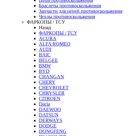
Цепи противоскольжения
Браслеты противоскольжения
Запчасти для цепей противоскольжения
Чехлы противоскольжения
ФАРКОПЫ / ТСУ
Назад
ФАРКОПЫ / ТСУ
ACURA
ALFA ROMEO
AUDI
BAIC
BELGEE
BMW
BYD
CHANGAN
CHERY
CHEVROLET
CHRYSLER
CITROEN
Dacia
DAEWOO
DATSUN
DERWAYS
DODGE
DONGFENG