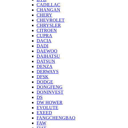
CADILLAC
CHANGAN
CHERY
CHEVROLET
CHRYSLER
CITROEN
CUPRA
DACIA
DADI
DAEWOO
DAIHATSU
DATSUN
DENZA
DERWAYS
DFSK
DODGE
DONGFENG
DONINVEST
DS
DW HOWER
EVOLUTE
EXEED
FANGCHENGBAO
FAW