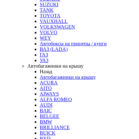
SUZUKI
TANK
TOYOTA
VAUXHALL
VOLKSWAGEN
VOLVO
WEY
Автобоксы на прицепы / кунги
ВАЗ (LADA)
ГАЗ
УАЗ
Автобагажники на крышу
Назад
Автобагажники на крышу
ACURA
AITO
AIWAYS
ALFA ROMEO
AUDI
BAIC
BELGEE
BMW
BRILLIANCE
BUICK
BYD