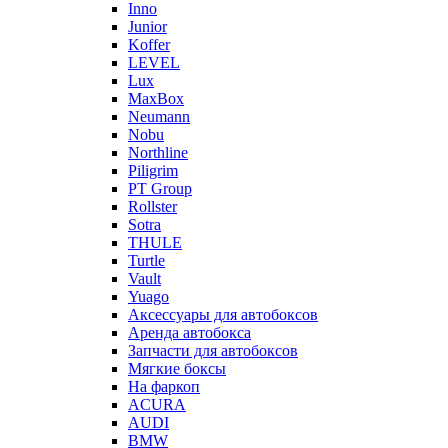
Inno
Junior
Koffer
LEVEL
Lux
MaxBox
Neumann
Nobu
Northline
Piligrim
PT Group
Rollster
Sotra
THULE
Turtle
Vault
Yuago
Аксессуары для автобоксов
Аренда автобокса
Запчасти для автобоксов
Мягкие боксы
На фаркоп
ACURA
AUDI
BMW