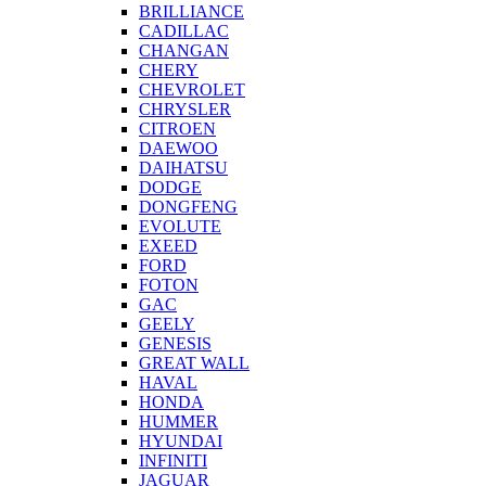
BRILLIANCE
CADILLAC
CHANGAN
CHERY
CHEVROLET
CHRYSLER
CITROEN
DAEWOO
DAIHATSU
DODGE
DONGFENG
EVOLUTE
EXEED
FORD
FOTON
GAC
GEELY
GENESIS
GREAT WALL
HAVAL
HONDA
HUMMER
HYUNDAI
INFINITI
JAGUAR