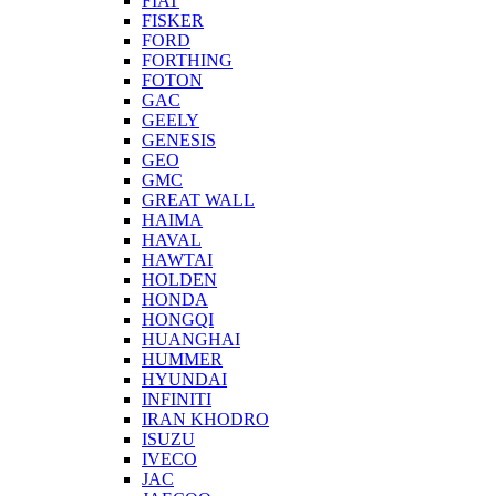
FIAT
FISKER
FORD
FORTHING
FOTON
GAC
GEELY
GENESIS
GEO
GMC
GREAT WALL
HAIMA
HAVAL
HAWTAI
HOLDEN
HONDA
HONGQI
HUANGHAI
HUMMER
HYUNDAI
INFINITI
IRAN KHODRO
ISUZU
IVECO
JAC