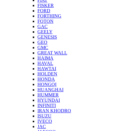
FIAT
FISKER
FORD
FORTHING
FOTON
GAC
GEELY
GENESIS
GEO
GMC
GREAT WALL
HAIMA
HAVAL
HAWTAI
HOLDEN
HONDA
HONGQI
HUANGHAI
HUMMER
HYUNDAI
INFINITI
IRAN KHODRO
ISUZU
IVECO
JAC