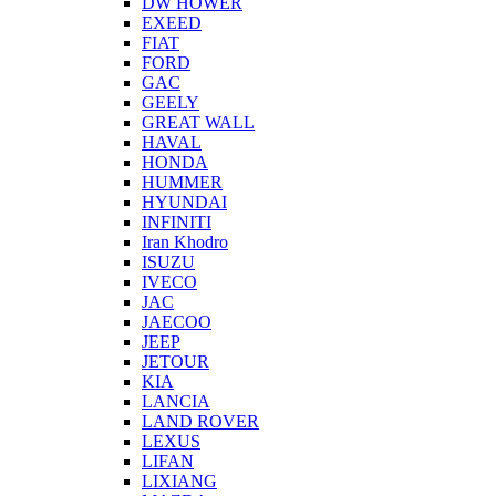
DW HOWER
EXEED
FIAT
FORD
GAC
GEELY
GREAT WALL
HAVAL
HONDA
HUMMER
HYUNDAI
INFINITI
Iran Khodro
ISUZU
IVECO
JAC
JAECOO
JEEP
JETOUR
KIA
LANCIA
LAND ROVER
LEXUS
LIFAN
LIXIANG