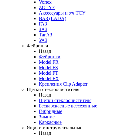
Vortex
ZOTYE
Аксессуары и з/ч ТСУ
ВАЗ (LADA)
ГАЗ
ЗАЗ
ТагАЗ
УАЗ
Фейринги
Назад
Фейринги
Model FR
Model FS
Model FT
Model FX
Крепления Clip Adapter
Щетки стеклоочистителя
Назад
Щетки стеклоочистителя
Бескарскасные всесезонные
Гибридные
Зимние
Каркасные
Ящики инструментальные
Назад