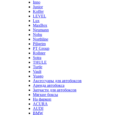
Inno
Junior
Koffer
LEVEL
Lux
MaxBox
Neumann
Nobu
Northline
Piligrim
PT Group
Rollster
Sotra
THULE
Turtle
Vault
Yuago
Аксессуары для автобоксов
Аренда автобокса
Запчасти для автобоксов
Мягкие боксы
На фаркоп
ACURA
AUDI
BMW