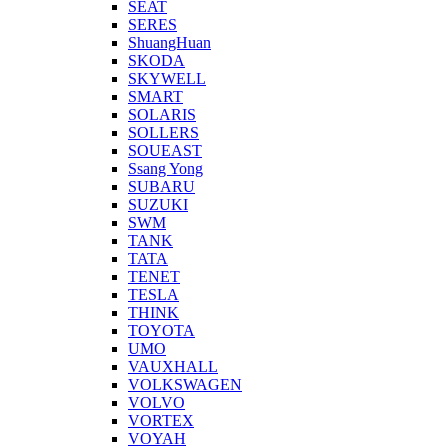
SEAT
SERES
ShuangHuan
SKODA
SKYWELL
SMART
SOLARIS
SOLLERS
SOUEAST
Ssang Yong
SUBARU
SUZUKI
SWM
TANK
TATA
TENET
TESLA
THINK
TOYOTA
UMO
VAUXHALL
VOLKSWAGEN
VOLVO
VORTEX
VOYAH