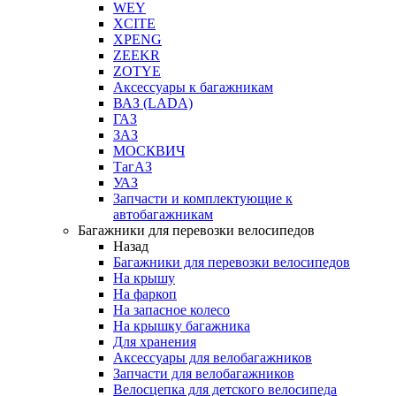
WEY
XCITE
XPENG
ZEEKR
ZOTYE
Аксессуары к багажникам
ВАЗ (LADA)
ГАЗ
ЗАЗ
МОСКВИЧ
ТагАЗ
УАЗ
Запчасти и комплектующие к
автобагажникам
Багажники для перевозки велосипедов
Назад
Багажники для перевозки велосипедов
На крышу
На фаркоп
На запасное колесо
На крышку багажника
Для хранения
Аксессуары для велобагажников
Запчасти для велобагажников
Велосцепка для детского велосипеда