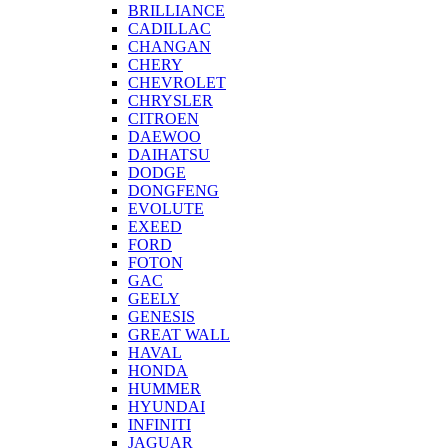
BRILLIANCE
CADILLAC
CHANGAN
CHERY
CHEVROLET
CHRYSLER
CITROEN
DAEWOO
DAIHATSU
DODGE
DONGFENG
EVOLUTE
EXEED
FORD
FOTON
GAC
GEELY
GENESIS
GREAT WALL
HAVAL
HONDA
HUMMER
HYUNDAI
INFINITI
JAGUAR