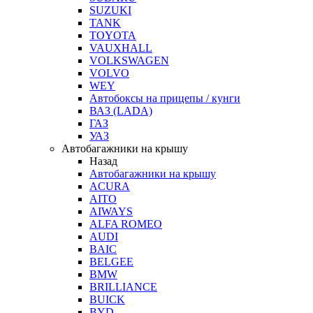
SUZUKI
TANK
TOYOTA
VAUXHALL
VOLKSWAGEN
VOLVO
WEY
Автобоксы на прицепы / кунги
ВАЗ (LADA)
ГАЗ
УАЗ
Автобагажники на крышу
Назад
Автобагажники на крышу
ACURA
AITO
AIWAYS
ALFA ROMEO
AUDI
BAIC
BELGEE
BMW
BRILLIANCE
BUICK
BYD