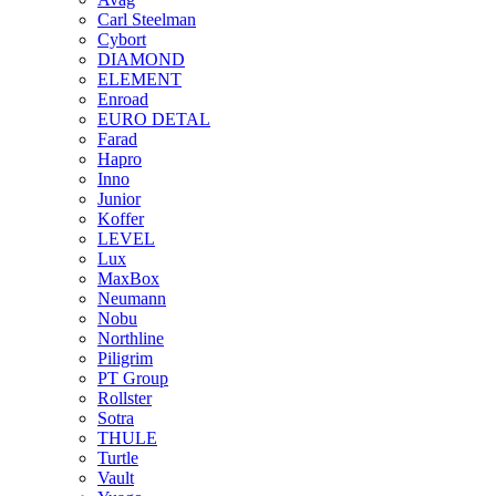
Carl Steelman
Cybort
DIAMOND
ELEMENT
Enroad
EURO DETAL
Farad
Hapro
Inno
Junior
Koffer
LEVEL
Lux
MaxBox
Neumann
Nobu
Northline
Piligrim
PT Group
Rollster
Sotra
THULE
Turtle
Vault