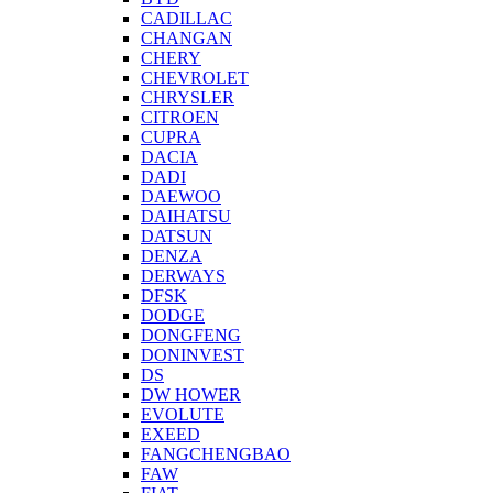
CADILLAC
CHANGAN
CHERY
CHEVROLET
CHRYSLER
CITROEN
CUPRA
DACIA
DADI
DAEWOO
DAIHATSU
DATSUN
DENZA
DERWAYS
DFSK
DODGE
DONGFENG
DONINVEST
DS
DW HOWER
EVOLUTE
EXEED
FANGCHENGBAO
FAW