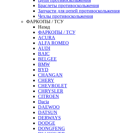
Цепи противоскольжения
Браслеты противоскольжения
Запчасти для цепей противоскольжения
Чехлы противоскольжения
ФАРКОПЫ / ТСУ
Назад
ФАРКОПЫ / ТСУ
ACURA
ALFA ROMEO
AUDI
BAIC
BELGEE
BMW
BYD
CHANGAN
CHERY
CHEVROLET
CHRYSLER
CITROEN
Dacia
DAEWOO
DATSUN
DERWAYS
DODGE
DONGFENG