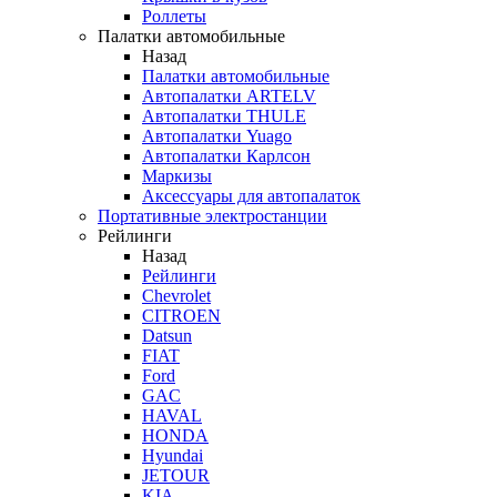
Роллеты
Палатки автомобильные
Назад
Палатки автомобильные
Автопалатки ARTELV
Автопалатки THULE
Автопалатки Yuago
Автопалатки Карлсон
Маркизы
Аксессуары для автопалаток
Портативные электростанции
Рейлинги
Назад
Рейлинги
Chevrolet
CITROEN
Datsun
FIAT
Ford
GAC
HAVAL
HONDA
Hyundai
JETOUR
KIA