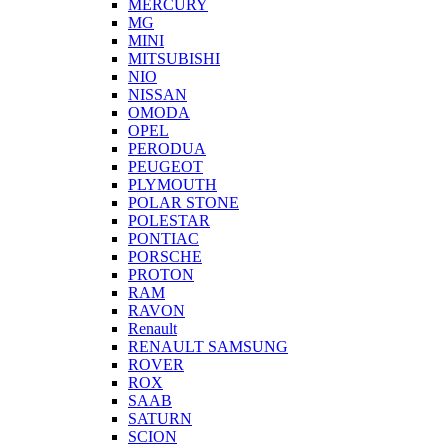
MERCURY
MG
MINI
MITSUBISHI
NIO
NISSAN
OMODA
OPEL
PERODUA
PEUGEOT
PLYMOUTH
POLAR STONE
POLESTAR
PONTIAC
PORSCHE
PROTON
RAM
RAVON
Renault
RENAULT SAMSUNG
ROVER
ROX
SAAB
SATURN
SCION