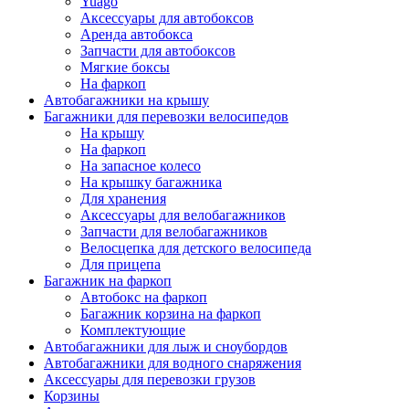
Yuago
Аксессуары для автобоксов
Аренда автобокса
Запчасти для автобоксов
Мягкие боксы
На фаркоп
Автобагажники на крышу
Багажники для перевозки велосипедов
На крышу
На фаркоп
На запасное колесо
На крышку багажника
Для хранения
Аксессуары для велобагажников
Запчасти для велобагажников
Велосцепка для детского велосипеда
Для прицепа
Багажник на фаркоп
Автобокс на фаркоп
Багажник корзина на фаркоп
Комплектующие
Автобагажники для лыж и сноубордов
Автобагажники для водного снаряжения
Аксессуары для перевозки грузов
Корзины