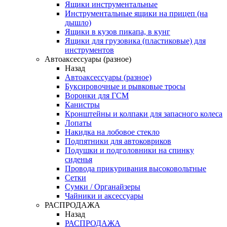
Ящики инструментальные
Инструментальные ящики на прицеп (на
дышло)
Ящики в кузов пикапа, в кунг
Ящики для грузовика (пластиковые) для
инструментов
Автоаксессуары (разное)
Назад
Автоаксессуары (разное)
Буксировочные и рывковые тросы
Воронки для ГСМ
Канистры
Кронштейны и колпаки для запасного колеса
Лопаты
Накидка на лобовое стекло
Подпятники для автоковриков
Подушки и подголовники на спинку
сиденья
Провода прикуривания высоковольтные
Сетки
Сумки / Органайзеры
Чайники и аксессуары
РАСПРОДАЖА
Назад
РАСПРОДАЖА