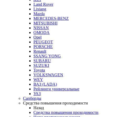
Land Rover
Lixiang
Mazda
MERCEDES-BENZ
MITSUBISHI
NISSAN
OMODA
Opel
PEUGEOT
PORSCHE
Renault
SSANG YONG
SUBARU
SUZUKI
Toyota
VOLKSWAGEN
WEY
ВАЗ (LADA)
Рейлинги универсальные
УАЗ
Сапборды
Средства повышения проходимости
Назад
Средства повышения проходимости