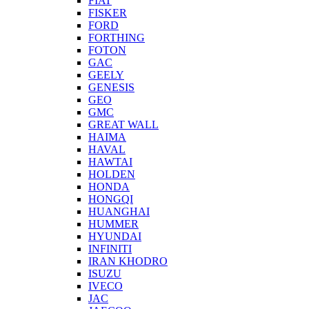
FIAT
FISKER
FORD
FORTHING
FOTON
GAC
GEELY
GENESIS
GEO
GMC
GREAT WALL
HAIMA
HAVAL
HAWTAI
HOLDEN
HONDA
HONGQI
HUANGHAI
HUMMER
HYUNDAI
INFINITI
IRAN KHODRO
ISUZU
IVECO
JAC