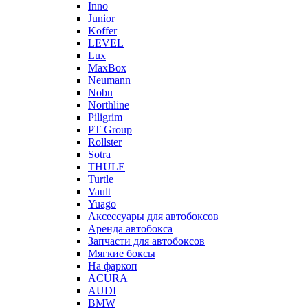
Inno
Junior
Koffer
LEVEL
Lux
MaxBox
Neumann
Nobu
Northline
Piligrim
PT Group
Rollster
Sotra
THULE
Turtle
Vault
Yuago
Аксессуары для автобоксов
Аренда автобокса
Запчасти для автобоксов
Мягкие боксы
На фаркоп
ACURA
AUDI
BMW