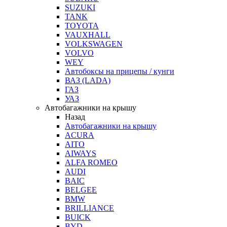
SUZUKI
TANK
TOYOTA
VAUXHALL
VOLKSWAGEN
VOLVO
WEY
Автобоксы на прицепы / кунги
ВАЗ (LADA)
ГАЗ
УАЗ
Автобагажники на крышу
Назад
Автобагажники на крышу
ACURA
AITO
AIWAYS
ALFA ROMEO
AUDI
BAIC
BELGEE
BMW
BRILLIANCE
BUICK
BYD