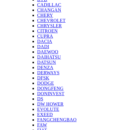
CADILLAC
CHANGAN
CHERY
CHEVROLET
CHRYSLER
CITROEN
CUPRA
DACIA
DADI
DAEWOO
DAIHATSU
DATSUN
DENZA
DERWAYS
DFSK
DODGE
DONGFENG
DONINVEST
DS
DW HOWER
EVOLUTE
EXEED
FANGCHENGBAO
FAW