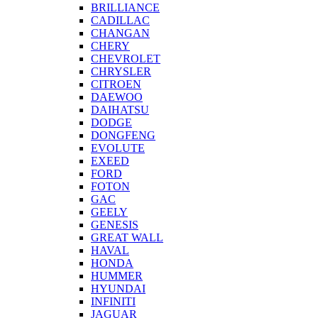
BRILLIANCE
CADILLAC
CHANGAN
CHERY
CHEVROLET
CHRYSLER
CITROEN
DAEWOO
DAIHATSU
DODGE
DONGFENG
EVOLUTE
EXEED
FORD
FOTON
GAC
GEELY
GENESIS
GREAT WALL
HAVAL
HONDA
HUMMER
HYUNDAI
INFINITI
JAGUAR