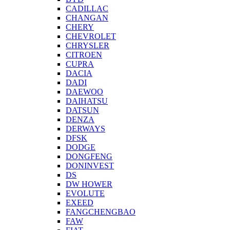
CADILLAC
CHANGAN
CHERY
CHEVROLET
CHRYSLER
CITROEN
CUPRA
DACIA
DADI
DAEWOO
DAIHATSU
DATSUN
DENZA
DERWAYS
DFSK
DODGE
DONGFENG
DONINVEST
DS
DW HOWER
EVOLUTE
EXEED
FANGCHENGBAO
FAW