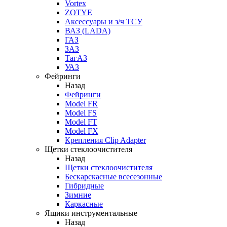
Vortex
ZOTYE
Аксессуары и з/ч ТСУ
ВАЗ (LADA)
ГАЗ
ЗАЗ
ТагАЗ
УАЗ
Фейринги
Назад
Фейринги
Model FR
Model FS
Model FT
Model FX
Крепления Clip Adapter
Щетки стеклоочистителя
Назад
Щетки стеклоочистителя
Бескарскасные всесезонные
Гибридные
Зимние
Каркасные
Ящики инструментальные
Назад