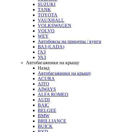
SUZUKI
TANK
TOYOTA
VAUXHALL
VOLKSWAGEN
VOLVO
WEY
Автобоксы на прицепы / кунги
ВАЗ (LADA)
ГАЗ
УАЗ
Автобагажники на крышу
Назад
Автобагажники на крышу
ACURA
AITO
AIWAYS
ALFA ROMEO
AUDI
BAIC
BELGEE
BMW
BRILLIANCE
BUICK
BYD