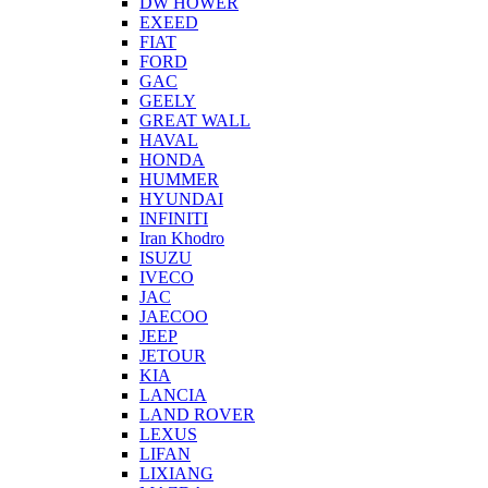
DW HOWER
EXEED
FIAT
FORD
GAC
GEELY
GREAT WALL
HAVAL
HONDA
HUMMER
HYUNDAI
INFINITI
Iran Khodro
ISUZU
IVECO
JAC
JAECOO
JEEP
JETOUR
KIA
LANCIA
LAND ROVER
LEXUS
LIFAN
LIXIANG