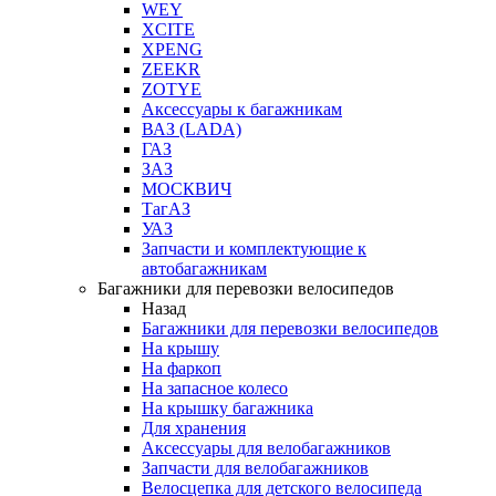
WEY
XCITE
XPENG
ZEEKR
ZOTYE
Аксессуары к багажникам
ВАЗ (LADA)
ГАЗ
ЗАЗ
МОСКВИЧ
ТагАЗ
УАЗ
Запчасти и комплектующие к
автобагажникам
Багажники для перевозки велосипедов
Назад
Багажники для перевозки велосипедов
На крышу
На фаркоп
На запасное колесо
На крышку багажника
Для хранения
Аксессуары для велобагажников
Запчасти для велобагажников
Велосцепка для детского велосипеда