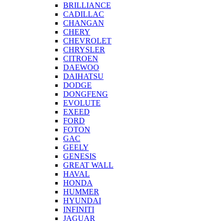
BRILLIANCE
CADILLAC
CHANGAN
CHERY
CHEVROLET
CHRYSLER
CITROEN
DAEWOO
DAIHATSU
DODGE
DONGFENG
EVOLUTE
EXEED
FORD
FOTON
GAC
GEELY
GENESIS
GREAT WALL
HAVAL
HONDA
HUMMER
HYUNDAI
INFINITI
JAGUAR