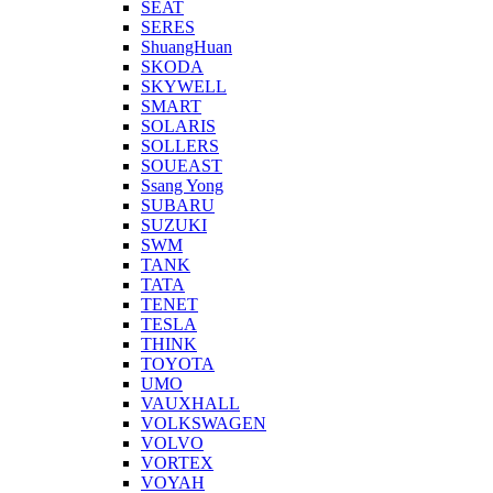
SEAT
SERES
ShuangHuan
SKODA
SKYWELL
SMART
SOLARIS
SOLLERS
SOUEAST
Ssang Yong
SUBARU
SUZUKI
SWM
TANK
TATA
TENET
TESLA
THINK
TOYOTA
UMO
VAUXHALL
VOLKSWAGEN
VOLVO
VORTEX
VOYAH