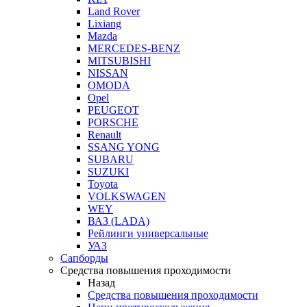
Land Rover
Lixiang
Mazda
MERCEDES-BENZ
MITSUBISHI
NISSAN
OMODA
Opel
PEUGEOT
PORSCHE
Renault
SSANG YONG
SUBARU
SUZUKI
Toyota
VOLKSWAGEN
WEY
ВАЗ (LADA)
Рейлинги универсальные
УАЗ
Сапборды
Средства повышения проходимости
Назад
Средства повышения проходимости