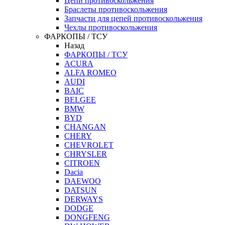
Цепи противоскольжения
Браслеты противоскольжения
Запчасти для цепей противоскольжения
Чехлы противоскольжения
ФАРКОПЫ / ТСУ
Назад
ФАРКОПЫ / ТСУ
ACURA
ALFA ROMEO
AUDI
BAIC
BELGEE
BMW
BYD
CHANGAN
CHERY
CHEVROLET
CHRYSLER
CITROEN
Dacia
DAEWOO
DATSUN
DERWAYS
DODGE
DONGFENG