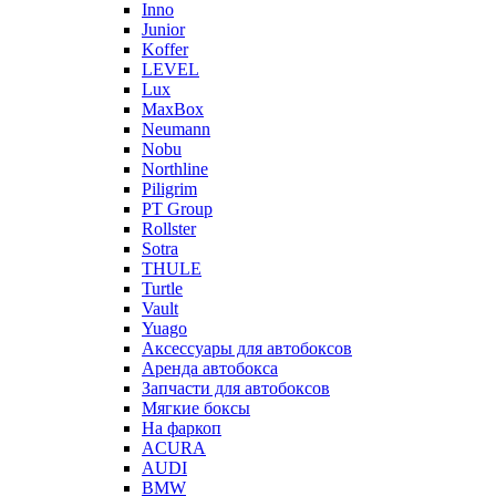
Inno
Junior
Koffer
LEVEL
Lux
MaxBox
Neumann
Nobu
Northline
Piligrim
PT Group
Rollster
Sotra
THULE
Turtle
Vault
Yuago
Аксессуары для автобоксов
Аренда автобокса
Запчасти для автобоксов
Мягкие боксы
На фаркоп
ACURA
AUDI
BMW