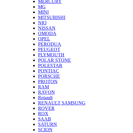
MERCURY
MG
MINI
MITSUBISHI
NIO
NISSAN
OMODA
OPEL
PERODUA
PEUGEOT
PLYMOUTH
POLAR STONE
POLESTAR
PONTIAC
PORSCHE
PROTON
RAM
RAVON
Renault
RENAULT SAMSUNG
ROVER
ROX
SAAB
SATURN
SCION