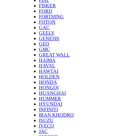
FIAT
FISKER
FORD
FORTHING
FOTON
GAC
GEELY
GENESIS
GEO
GMC
GREAT WALL
HAIMA
HAVAL
HAWTAI
HOLDEN
HONDA
HONGQI
HUANGHAI
HUMMER
HYUNDAI
INFINITI
IRAN KHODRO
ISUZU
IVECO
JAC