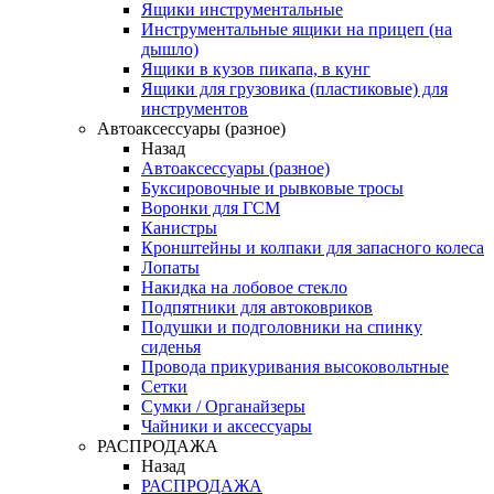
Ящики инструментальные
Инструментальные ящики на прицеп (на
дышло)
Ящики в кузов пикапа, в кунг
Ящики для грузовика (пластиковые) для
инструментов
Автоаксессуары (разное)
Назад
Автоаксессуары (разное)
Буксировочные и рывковые тросы
Воронки для ГСМ
Канистры
Кронштейны и колпаки для запасного колеса
Лопаты
Накидка на лобовое стекло
Подпятники для автоковриков
Подушки и подголовники на спинку
сиденья
Провода прикуривания высоковольтные
Сетки
Сумки / Органайзеры
Чайники и аксессуары
РАСПРОДАЖА
Назад
РАСПРОДАЖА