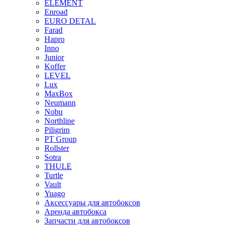
ELEMENT
Enroad
EURO DETAL
Farad
Hapro
Inno
Junior
Koffer
LEVEL
Lux
MaxBox
Neumann
Nobu
Northline
Piligrim
PT Group
Rollster
Sotra
THULE
Turtle
Vault
Yuago
Аксессуары для автобоксов
Аренда автобокса
Запчасти для автобоксов