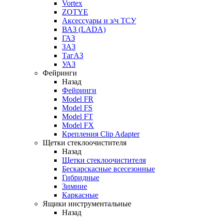
Vortex
ZOTYE
Аксессуары и з/ч ТСУ
ВАЗ (LADA)
ГАЗ
ЗАЗ
ТагАЗ
УАЗ
Фейринги
Назад
Фейринги
Model FR
Model FS
Model FT
Model FX
Крепления Clip Adapter
Щетки стеклоочистителя
Назад
Щетки стеклоочистителя
Бескарскасные всесезонные
Гибридные
Зимние
Каркасные
Ящики инструментальные
Назад