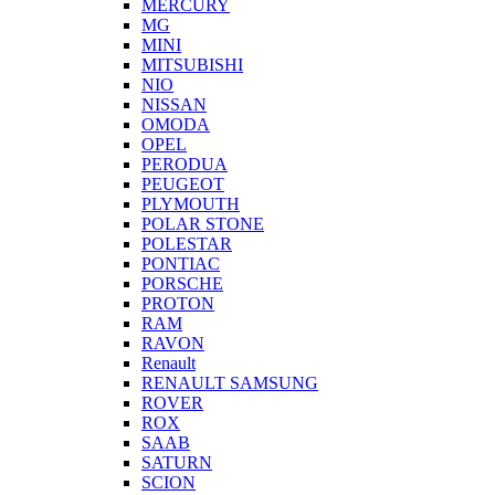
MERCURY
MG
MINI
MITSUBISHI
NIO
NISSAN
OMODA
OPEL
PERODUA
PEUGEOT
PLYMOUTH
POLAR STONE
POLESTAR
PONTIAC
PORSCHE
PROTON
RAM
RAVON
Renault
RENAULT SAMSUNG
ROVER
ROX
SAAB
SATURN
SCION