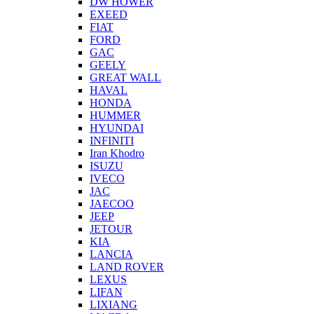
DW HOWER
EXEED
FIAT
FORD
GAC
GEELY
GREAT WALL
HAVAL
HONDA
HUMMER
HYUNDAI
INFINITI
Iran Khodro
ISUZU
IVECO
JAC
JAECOO
JEEP
JETOUR
KIA
LANCIA
LAND ROVER
LEXUS
LIFAN
LIXIANG