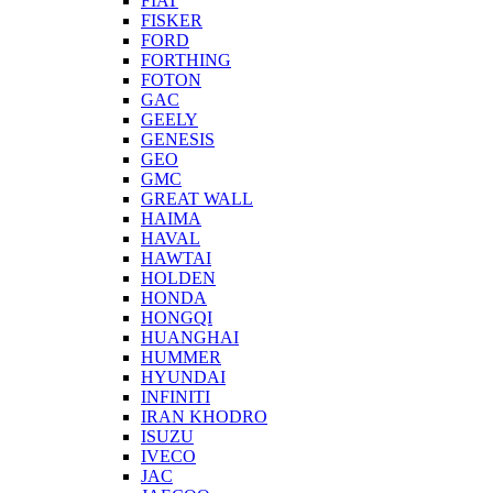
FIAT
FISKER
FORD
FORTHING
FOTON
GAC
GEELY
GENESIS
GEO
GMC
GREAT WALL
HAIMA
HAVAL
HAWTAI
HOLDEN
HONDA
HONGQI
HUANGHAI
HUMMER
HYUNDAI
INFINITI
IRAN KHODRO
ISUZU
IVECO
JAC