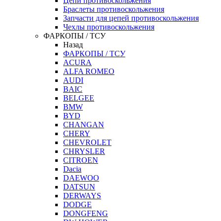
Цепи противоскольжения
Браслеты противоскольжения
Запчасти для цепей противоскольжения
Чехлы противоскольжения
ФАРКОПЫ / ТСУ
Назад
ФАРКОПЫ / ТСУ
ACURA
ALFA ROMEO
AUDI
BAIC
BELGEE
BMW
BYD
CHANGAN
CHERY
CHEVROLET
CHRYSLER
CITROEN
Dacia
DAEWOO
DATSUN
DERWAYS
DODGE
DONGFENG