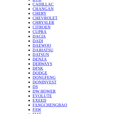
CADILLAC
CHANGAN
CHERY
CHEVROLET
CHRYSLER
CITROEN
CUPRA
DACIA
DADI
DAEWOO
DAIHATSU
DATSUN
DENZA
DERWAYS
DFSK
DODGE
DONGFENG
DONINVEST
DS
DW HOWER
EVOLUTE
EXEED
FANGCHENGBAO
FAW