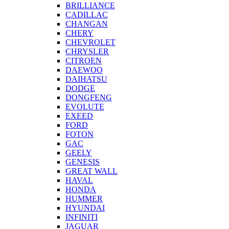
BRILLIANCE
CADILLAC
CHANGAN
CHERY
CHEVROLET
CHRYSLER
CITROEN
DAEWOO
DAIHATSU
DODGE
DONGFENG
EVOLUTE
EXEED
FORD
FOTON
GAC
GEELY
GENESIS
GREAT WALL
HAVAL
HONDA
HUMMER
HYUNDAI
INFINITI
JAGUAR