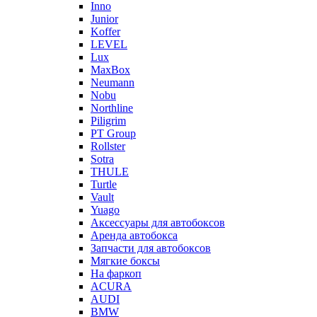
Inno
Junior
Koffer
LEVEL
Lux
MaxBox
Neumann
Nobu
Northline
Piligrim
PT Group
Rollster
Sotra
THULE
Turtle
Vault
Yuago
Аксессуары для автобоксов
Аренда автобокса
Запчасти для автобоксов
Мягкие боксы
На фаркоп
ACURA
AUDI
BMW