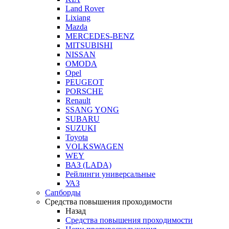
Land Rover
Lixiang
Mazda
MERCEDES-BENZ
MITSUBISHI
NISSAN
OMODA
Opel
PEUGEOT
PORSCHE
Renault
SSANG YONG
SUBARU
SUZUKI
Toyota
VOLKSWAGEN
WEY
ВАЗ (LADA)
Рейлинги универсальные
УАЗ
Сапборды
Средства повышения проходимости
Назад
Средства повышения проходимости