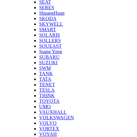
SEAT
SERES
ShuangHuan
SKODA
SKYWELL
SMART
SOLARIS
SOLLERS
SOUEAST
Ssang Yong
SUBARU
SUZUKI
SWM
TANK
TATA
TENET
TESLA
THINK
TOYOTA
UMO
VAUXHALL
VOLKSWAGEN
VOLVO
VORTEX
VOYAH