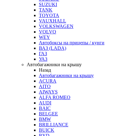
SUZUKI
TANK
TOYOTA
VAUXHALL
VOLKSWAGEN
VOLVO
WEY
Автобоксы на прицепы / кунги
ВАЗ (LADA)
ГАЗ
УАЗ
Автобагажники на крышу
Назад
Автобагажники на крышу
ACURA
AITO
AIWAYS
ALFA ROMEO
AUDI
BAIC
BELGEE
BMW
BRILLIANCE
BUICK
BYD