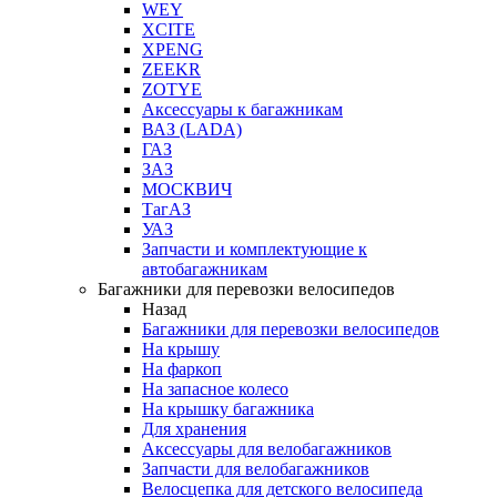
WEY
XCITE
XPENG
ZEEKR
ZOTYE
Аксессуары к багажникам
ВАЗ (LADA)
ГАЗ
ЗАЗ
МОСКВИЧ
ТагАЗ
УАЗ
Запчасти и комплектующие к
автобагажникам
Багажники для перевозки велосипедов
Назад
Багажники для перевозки велосипедов
На крышу
На фаркоп
На запасное колесо
На крышку багажника
Для хранения
Аксессуары для велобагажников
Запчасти для велобагажников
Велосцепка для детского велосипеда