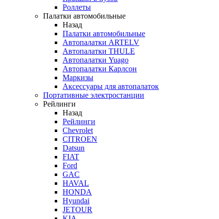
Роллеты
Палатки автомобильные
Назад
Палатки автомобильные
Автопалатки ARTELV
Автопалатки THULE
Автопалатки Yuago
Автопалатки Карлсон
Маркизы
Аксессуары для автопалаток
Портативные электростанции
Рейлинги
Назад
Рейлинги
Chevrolet
CITROEN
Datsun
FIAT
Ford
GAC
HAVAL
HONDA
Hyundai
JETOUR
KIA