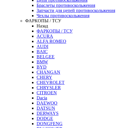
Цепи противоскольжения
Браслеты противоскольжения
Запчасти для цепей противоскольжения
Чехлы противоскольжения
ФАРКОПЫ / ТСУ
Назад
ФАРКОПЫ / ТСУ
ACURA
ALFA ROMEO
AUDI
BAIC
BELGEE
BMW
BYD
CHANGAN
CHERY
CHEVROLET
CHRYSLER
CITROEN
Dacia
DAEWOO
DATSUN
DERWAYS
DODGE
DONGFENG