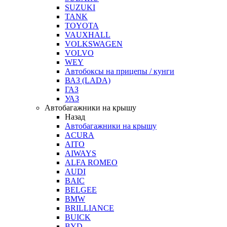
SUZUKI
TANK
TOYOTA
VAUXHALL
VOLKSWAGEN
VOLVO
WEY
Автобоксы на прицепы / кунги
ВАЗ (LADA)
ГАЗ
УАЗ
Автобагажники на крышу
Назад
Автобагажники на крышу
ACURA
AITO
AIWAYS
ALFA ROMEO
AUDI
BAIC
BELGEE
BMW
BRILLIANCE
BUICK
BYD