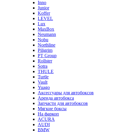
Inno
Junior
Koffer
LEVEL
Lux
MaxBox
Neumann
Nobu
Northline
Piligrim
PT Group
Rollster
Sotra
THULE
Turtle
Vault
Yuago
Аксессуары для автобоксов
Аренда автобокса
Запчасти для автобоксов
Мягкие боксы
На фаркоп
ACURA
AUDI
BMW