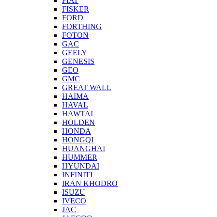
FIAT
FISKER
FORD
FORTHING
FOTON
GAC
GEELY
GENESIS
GEO
GMC
GREAT WALL
HAIMA
HAVAL
HAWTAI
HOLDEN
HONDA
HONGQI
HUANGHAI
HUMMER
HYUNDAI
INFINITI
IRAN KHODRO
ISUZU
IVECO
JAC