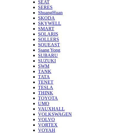
SEAT
SERES
ShuangHuan
SKODA
SKYWELL
SMART
SOLARIS
SOLLERS
SOUEAST
Ssang Yong
SUBARU
SUZUKI
SWM
TANK
TATA
TENET
TESLA
THINK
TOYOTA
UMO
VAUXHALL
VOLKSWAGEN
VOLVO
VORTEX
VOYAH