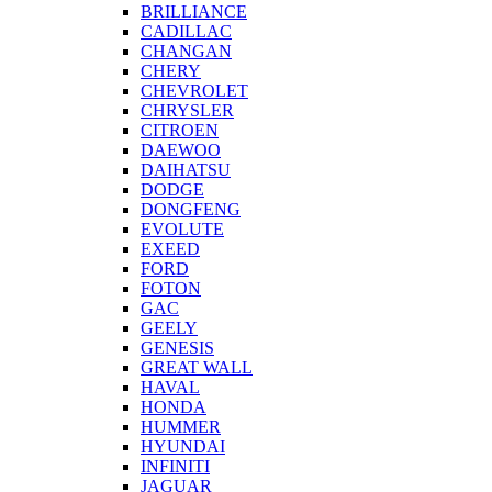
BRILLIANCE
CADILLAC
CHANGAN
CHERY
CHEVROLET
CHRYSLER
CITROEN
DAEWOO
DAIHATSU
DODGE
DONGFENG
EVOLUTE
EXEED
FORD
FOTON
GAC
GEELY
GENESIS
GREAT WALL
HAVAL
HONDA
HUMMER
HYUNDAI
INFINITI
JAGUAR