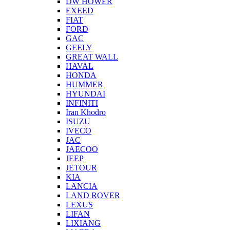
DW HOWER
EXEED
FIAT
FORD
GAC
GEELY
GREAT WALL
HAVAL
HONDA
HUMMER
HYUNDAI
INFINITI
Iran Khodro
ISUZU
IVECO
JAC
JAECOO
JEEP
JETOUR
KIA
LANCIA
LAND ROVER
LEXUS
LIFAN
LIXIANG