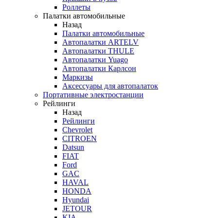
Роллеты
Палатки автомобильные
Назад
Палатки автомобильные
Автопалатки ARTELV
Автопалатки THULE
Автопалатки Yuago
Автопалатки Карлсон
Маркизы
Аксессуары для автопалаток
Портативные электростанции
Рейлинги
Назад
Рейлинги
Chevrolet
CITROEN
Datsun
FIAT
Ford
GAC
HAVAL
HONDA
Hyundai
JETOUR
KIA