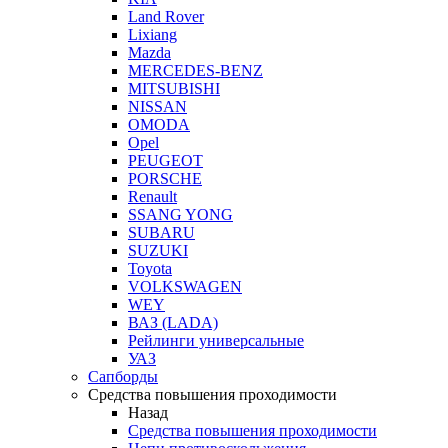
Land Rover
Lixiang
Mazda
MERCEDES-BENZ
MITSUBISHI
NISSAN
OMODA
Opel
PEUGEOT
PORSCHE
Renault
SSANG YONG
SUBARU
SUZUKI
Toyota
VOLKSWAGEN
WEY
ВАЗ (LADA)
Рейлинги универсальные
УАЗ
Сапборды
Средства повышения проходимости
Назад
Средства повышения проходимости