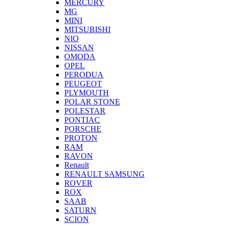
MERCURY
MG
MINI
MITSUBISHI
NIO
NISSAN
OMODA
OPEL
PERODUA
PEUGEOT
PLYMOUTH
POLAR STONE
POLESTAR
PONTIAC
PORSCHE
PROTON
RAM
RAVON
Renault
RENAULT SAMSUNG
ROVER
ROX
SAAB
SATURN
SCION