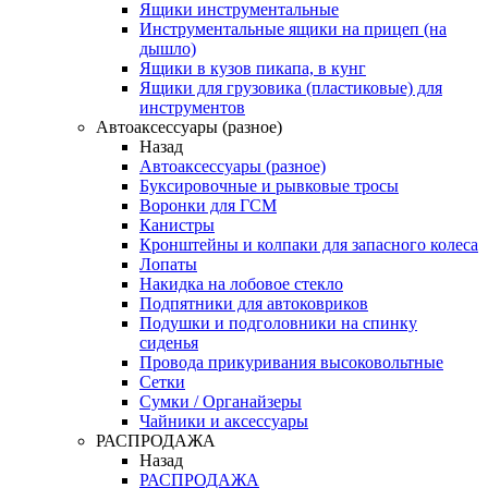
Ящики инструментальные
Инструментальные ящики на прицеп (на
дышло)
Ящики в кузов пикапа, в кунг
Ящики для грузовика (пластиковые) для
инструментов
Автоаксессуары (разное)
Назад
Автоаксессуары (разное)
Буксировочные и рывковые тросы
Воронки для ГСМ
Канистры
Кронштейны и колпаки для запасного колеса
Лопаты
Накидка на лобовое стекло
Подпятники для автоковриков
Подушки и подголовники на спинку
сиденья
Провода прикуривания высоковольтные
Сетки
Сумки / Органайзеры
Чайники и аксессуары
РАСПРОДАЖА
Назад
РАСПРОДАЖА