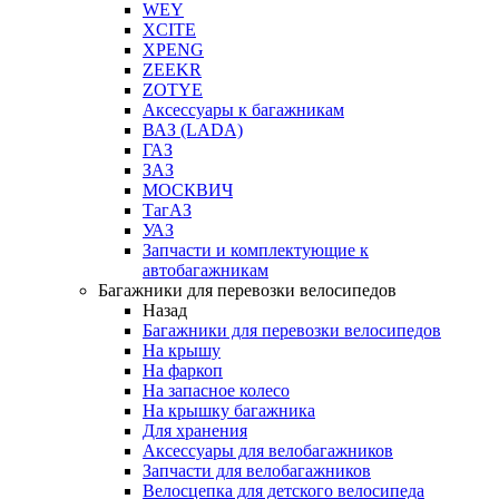
WEY
XCITE
XPENG
ZEEKR
ZOTYE
Аксессуары к багажникам
ВАЗ (LADA)
ГАЗ
ЗАЗ
МОСКВИЧ
ТагАЗ
УАЗ
Запчасти и комплектующие к
автобагажникам
Багажники для перевозки велосипедов
Назад
Багажники для перевозки велосипедов
На крышу
На фаркоп
На запасное колесо
На крышку багажника
Для хранения
Аксессуары для велобагажников
Запчасти для велобагажников
Велосцепка для детского велосипеда