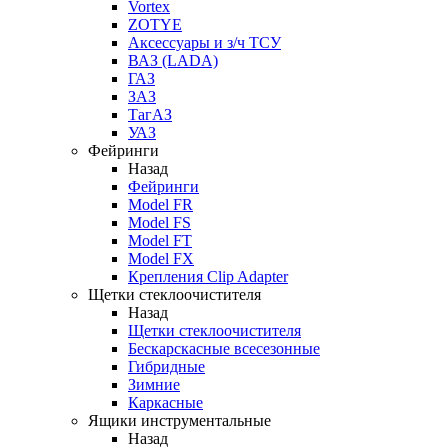
Vortex
ZOTYE
Аксессуары и з/ч ТСУ
ВАЗ (LADA)
ГАЗ
ЗАЗ
ТагАЗ
УАЗ
Фейринги
Назад
Фейринги
Model FR
Model FS
Model FT
Model FX
Крепления Clip Adapter
Щетки стеклоочистителя
Назад
Щетки стеклоочистителя
Бескарскасные всесезонные
Гибридные
Зимние
Каркасные
Ящики инструментальные
Назад