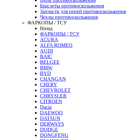
Цепи противоскольжения
Браслеты противоскольжения
Запчасти для цепей противоскольжения
Чехлы противоскольжения
ФАРКОПЫ / ТСУ
Назад
ФАРКОПЫ / ТСУ
ACURA
ALFA ROMEO
AUDI
BAIC
BELGEE
BMW
BYD
CHANGAN
CHERY
CHEVROLET
CHRYSLER
CITROEN
Dacia
DAEWOO
DATSUN
DERWAYS
DODGE
DONGFENG