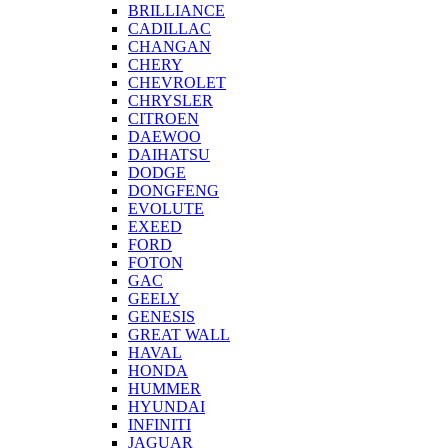
BRILLIANCE
CADILLAC
CHANGAN
CHERY
CHEVROLET
CHRYSLER
CITROEN
DAEWOO
DAIHATSU
DODGE
DONGFENG
EVOLUTE
EXEED
FORD
FOTON
GAC
GEELY
GENESIS
GREAT WALL
HAVAL
HONDA
HUMMER
HYUNDAI
INFINITI
JAGUAR