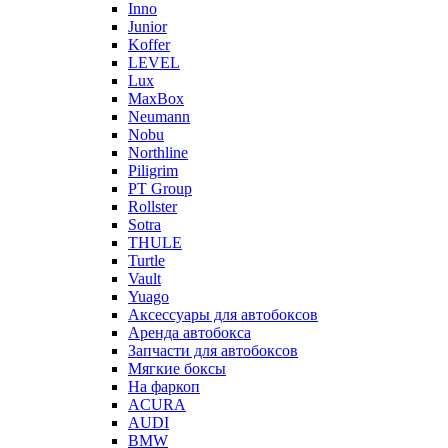
Inno
Junior
Koffer
LEVEL
Lux
MaxBox
Neumann
Nobu
Northline
Piligrim
PT Group
Rollster
Sotra
THULE
Turtle
Vault
Yuago
Аксессуары для автобоксов
Аренда автобокса
Запчасти для автобоксов
Мягкие боксы
На фаркоп
ACURA
AUDI
BMW