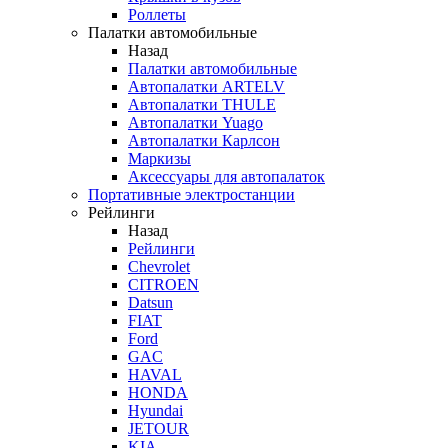
Роллеты
Палатки автомобильные
Назад
Палатки автомобильные
Автопалатки ARTELV
Автопалатки THULE
Автопалатки Yuago
Автопалатки Карлсон
Маркизы
Аксессуары для автопалаток
Портативные электростанции
Рейлинги
Назад
Рейлинги
Chevrolet
CITROEN
Datsun
FIAT
Ford
GAC
HAVAL
HONDA
Hyundai
JETOUR
KIA