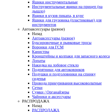
Ящики инструментальные
Инструментальные ящики на прицеп (на
дышло)
Ящики в кузов пикапа, в кунг
Ящики для грузовика (пластиковые) для
инструментов
Автоаксессуары (разное)
Назад
Автоаксессуары (разное)
Буксировочные и рывковые тросы
Воронки для ГСМ
Канистры
Кронштейны и колпаки для запасного колеса
Лопаты
Накидка на лобовое стекло
Подпятники для автоковриков
Подушки и подголовники на спинку
сиденья
Провода прикуривания высоковольтные
Сетки
Сумки / Органайзеры
Чайники и аксессуары
РАСПРОДАЖА
Назад
РАСПРОДАЖА