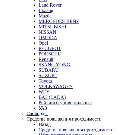
Land Rover
Lixiang
Mazda
MERCEDES-BENZ
MITSUBISHI
NISSAN
OMODA
Opel
PEUGEOT
PORSCHE
Renault
SSANG YONG
SUBARU
SUZUKI
Toyota
VOLKSWAGEN
WEY
ВАЗ (LADA)
Рейлинги универсальные
УАЗ
Сапборды
Средства повышения проходимости
Назад
Средства повышения проходимости