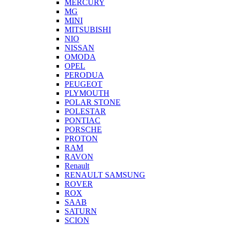
MERCURY
MG
MINI
MITSUBISHI
NIO
NISSAN
OMODA
OPEL
PERODUA
PEUGEOT
PLYMOUTH
POLAR STONE
POLESTAR
PONTIAC
PORSCHE
PROTON
RAM
RAVON
Renault
RENAULT SAMSUNG
ROVER
ROX
SAAB
SATURN
SCION