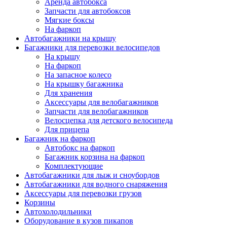
Аренда автобокса
Запчасти для автобоксов
Мягкие боксы
На фаркоп
Автобагажники на крышу
Багажники для перевозки велосипедов
На крышу
На фаркоп
На запасное колесо
На крышку багажника
Для хранения
Аксессуары для велобагажников
Запчасти для велобагажников
Велосцепка для детского велосипеда
Для прицепа
Багажник на фаркоп
Автобокс на фаркоп
Багажник корзина на фаркоп
Комплектующие
Автобагажники для лыж и сноубордов
Автобагажники для водного снаряжения
Аксессуары для перевозки грузов
Корзины
Автохолодильники
Оборудование в кузов пикапов