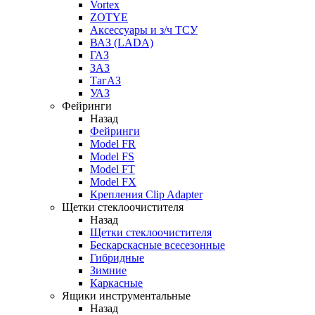
Vortex
ZOTYE
Аксессуары и з/ч ТСУ
ВАЗ (LADA)
ГАЗ
ЗАЗ
ТагАЗ
УАЗ
Фейринги
Назад
Фейринги
Model FR
Model FS
Model FT
Model FX
Крепления Clip Adapter
Щетки стеклоочистителя
Назад
Щетки стеклоочистителя
Бескарскасные всесезонные
Гибридные
Зимние
Каркасные
Ящики инструментальные
Назад