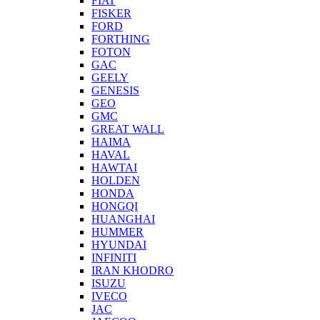
FIAT
FISKER
FORD
FORTHING
FOTON
GAC
GEELY
GENESIS
GEO
GMC
GREAT WALL
HAIMA
HAVAL
HAWTAI
HOLDEN
HONDA
HONGQI
HUANGHAI
HUMMER
HYUNDAI
INFINITI
IRAN KHODRO
ISUZU
IVECO
JAC