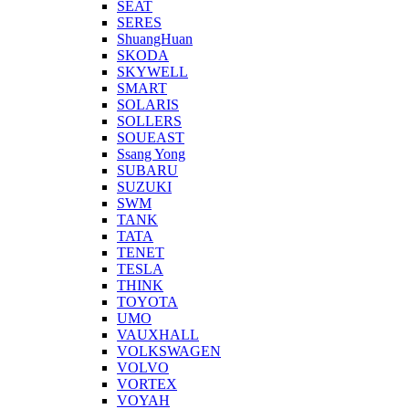
SEAT
SERES
ShuangHuan
SKODA
SKYWELL
SMART
SOLARIS
SOLLERS
SOUEAST
Ssang Yong
SUBARU
SUZUKI
SWM
TANK
TATA
TENET
TESLA
THINK
TOYOTA
UMO
VAUXHALL
VOLKSWAGEN
VOLVO
VORTEX
VOYAH