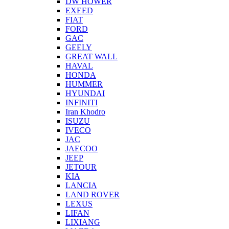
DW HOWER
EXEED
FIAT
FORD
GAC
GEELY
GREAT WALL
HAVAL
HONDA
HUMMER
HYUNDAI
INFINITI
Iran Khodro
ISUZU
IVECO
JAC
JAECOO
JEEP
JETOUR
KIA
LANCIA
LAND ROVER
LEXUS
LIFAN
LIXIANG