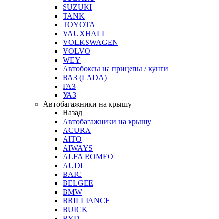
SUZUKI
TANK
TOYOTA
VAUXHALL
VOLKSWAGEN
VOLVO
WEY
Автобоксы на прицепы / кунги
ВАЗ (LADA)
ГАЗ
УАЗ
Автобагажники на крышу
Назад
Автобагажники на крышу
ACURA
AITO
AIWAYS
ALFA ROMEO
AUDI
BAIC
BELGEE
BMW
BRILLIANCE
BUICK
BYD