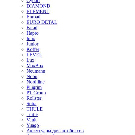
Cybort
DIAMOND
ELEMENT
Enroad
EURO DETAL
Farad
Hapro
Inno
Junior
Koffer
LEVEL
Lux
MaxBox
Neumann
Nobu
Northline
Piligrim
PT Group
Rollster
Sotra
THULE
Turtle
Vault
Yuago
Аксессуары для автобоксов