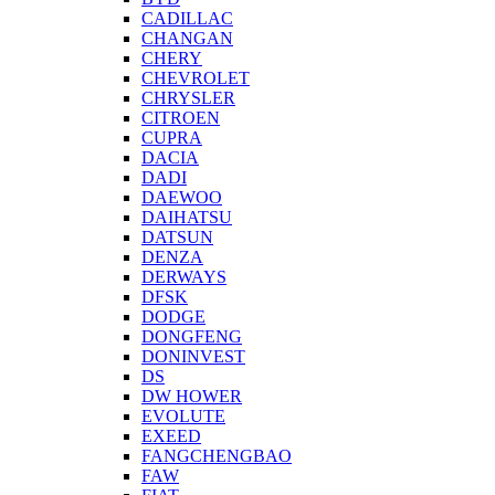
CADILLAC
CHANGAN
CHERY
CHEVROLET
CHRYSLER
CITROEN
CUPRA
DACIA
DADI
DAEWOO
DAIHATSU
DATSUN
DENZA
DERWAYS
DFSK
DODGE
DONGFENG
DONINVEST
DS
DW HOWER
EVOLUTE
EXEED
FANGCHENGBAO
FAW