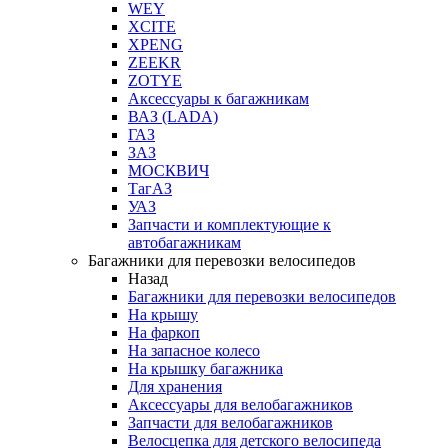
WEY
XCITE
XPENG
ZEEKR
ZOTYE
Аксессуары к багажникам
ВАЗ (LADA)
ГАЗ
ЗАЗ
МОСКВИЧ
ТагАЗ
УАЗ
Запчасти и комплектующие к
автобагажникам
Багажники для перевозки велосипедов
Назад
Багажники для перевозки велосипедов
На крышу
На фаркоп
На запасное колесо
На крышку багажника
Для хранения
Аксессуары для велобагажников
Запчасти для велобагажников
Велосцепка для детского велосипеда