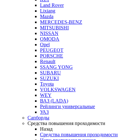
Land Rover
Lixiang
Mazda
MERCEDES-BENZ
MITSUBISHI
NISSAN
OMODA
Opel
PEUGEOT
PORSCHE
Renault
SSANG YONG
SUBARU
SUZUKI
Toyota
VOLKSWAGEN
WEY
ВАЗ (LADA)
Рейлинги универсальные
УАЗ
Сапборды
Средства повышения проходимости
Назад
Средства повышения проходимости