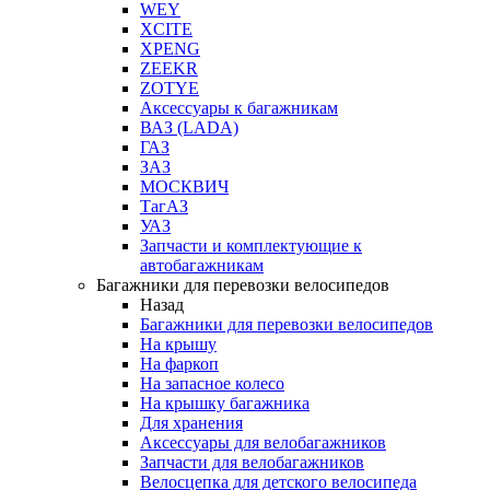
WEY
XCITE
XPENG
ZEEKR
ZOTYE
Аксессуары к багажникам
ВАЗ (LADA)
ГАЗ
ЗАЗ
МОСКВИЧ
ТагАЗ
УАЗ
Запчасти и комплектующие к
автобагажникам
Багажники для перевозки велосипедов
Назад
Багажники для перевозки велосипедов
На крышу
На фаркоп
На запасное колесо
На крышку багажника
Для хранения
Аксессуары для велобагажников
Запчасти для велобагажников
Велосцепка для детского велосипеда