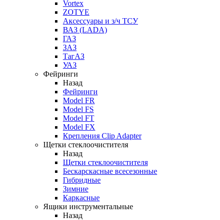
Vortex
ZOTYE
Аксессуары и з/ч ТСУ
ВАЗ (LADA)
ГАЗ
ЗАЗ
ТагАЗ
УАЗ
Фейринги
Назад
Фейринги
Model FR
Model FS
Model FT
Model FX
Крепления Clip Adapter
Щетки стеклоочистителя
Назад
Щетки стеклоочистителя
Бескарскасные всесезонные
Гибридные
Зимние
Каркасные
Ящики инструментальные
Назад