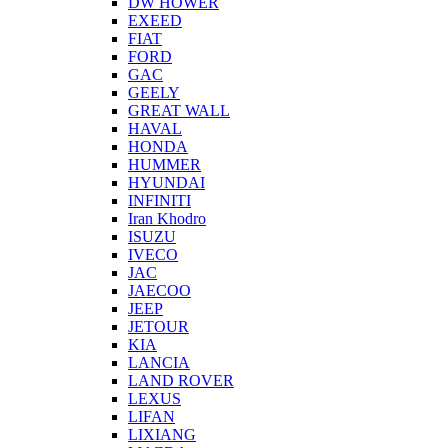
DW HOWER
EXEED
FIAT
FORD
GAC
GEELY
GREAT WALL
HAVAL
HONDA
HUMMER
HYUNDAI
INFINITI
Iran Khodro
ISUZU
IVECO
JAC
JAECOO
JEEP
JETOUR
KIA
LANCIA
LAND ROVER
LEXUS
LIFAN
LIXIANG