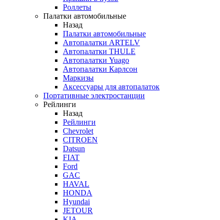
Роллеты
Палатки автомобильные
Назад
Палатки автомобильные
Автопалатки ARTELV
Автопалатки THULE
Автопалатки Yuago
Автопалатки Карлсон
Маркизы
Аксессуары для автопалаток
Портативные электростанции
Рейлинги
Назад
Рейлинги
Chevrolet
CITROEN
Datsun
FIAT
Ford
GAC
HAVAL
HONDA
Hyundai
JETOUR
KIA