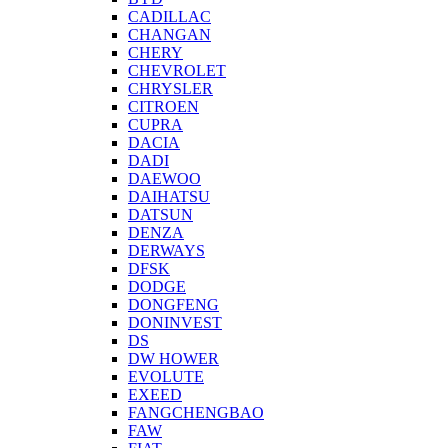
CADILLAC
CHANGAN
CHERY
CHEVROLET
CHRYSLER
CITROEN
CUPRA
DACIA
DADI
DAEWOO
DAIHATSU
DATSUN
DENZA
DERWAYS
DFSK
DODGE
DONGFENG
DONINVEST
DS
DW HOWER
EVOLUTE
EXEED
FANGCHENGBAO
FAW