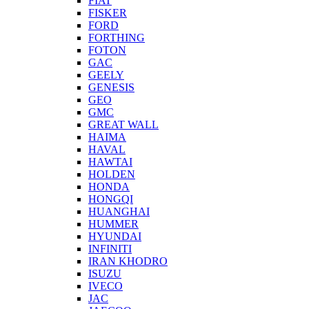
FIAT
FISKER
FORD
FORTHING
FOTON
GAC
GEELY
GENESIS
GEO
GMC
GREAT WALL
HAIMA
HAVAL
HAWTAI
HOLDEN
HONDA
HONGQI
HUANGHAI
HUMMER
HYUNDAI
INFINITI
IRAN KHODRO
ISUZU
IVECO
JAC