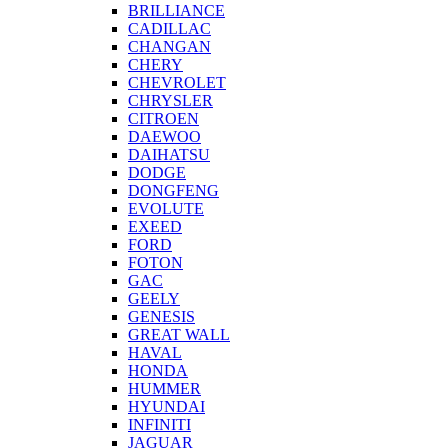
BRILLIANCE
CADILLAC
CHANGAN
CHERY
CHEVROLET
CHRYSLER
CITROEN
DAEWOO
DAIHATSU
DODGE
DONGFENG
EVOLUTE
EXEED
FORD
FOTON
GAC
GEELY
GENESIS
GREAT WALL
HAVAL
HONDA
HUMMER
HYUNDAI
INFINITI
JAGUAR