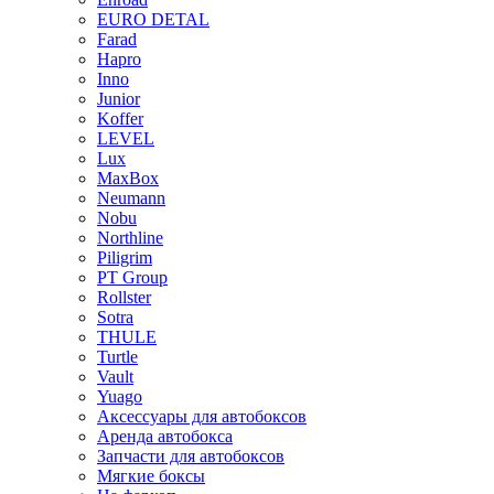
EURO DETAL
Farad
Hapro
Inno
Junior
Koffer
LEVEL
Lux
MaxBox
Neumann
Nobu
Northline
Piligrim
PT Group
Rollster
Sotra
THULE
Turtle
Vault
Yuago
Аксессуары для автобоксов
Аренда автобокса
Запчасти для автобоксов
Мягкие боксы