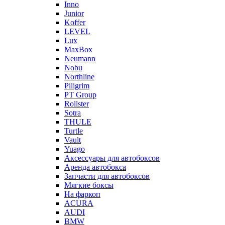
Inno
Junior
Koffer
LEVEL
Lux
MaxBox
Neumann
Nobu
Northline
Piligrim
PT Group
Rollster
Sotra
THULE
Turtle
Vault
Yuago
Аксессуары для автобоксов
Аренда автобокса
Запчасти для автобоксов
Мягкие боксы
На фаркоп
ACURA
AUDI
BMW