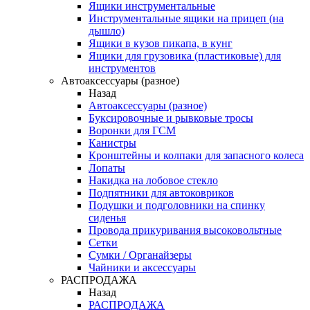
Ящики инструментальные
Инструментальные ящики на прицеп (на
дышло)
Ящики в кузов пикапа, в кунг
Ящики для грузовика (пластиковые) для
инструментов
Автоаксессуары (разное)
Назад
Автоаксессуары (разное)
Буксировочные и рывковые тросы
Воронки для ГСМ
Канистры
Кронштейны и колпаки для запасного колеса
Лопаты
Накидка на лобовое стекло
Подпятники для автоковриков
Подушки и подголовники на спинку
сиденья
Провода прикуривания высоковольтные
Сетки
Сумки / Органайзеры
Чайники и аксессуары
РАСПРОДАЖА
Назад
РАСПРОДАЖА