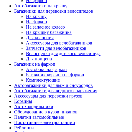
На фаркоп
Автобагажники на крышу
Багажники для перевозки велосипедов
На крышу
На фаркоп
На запасное колесо
На крышку багажника
Для хранения
Аксессуары для велобагажников
Запчасти для велобагажников
Велосцепка для детского велосипеда
Для прицепа
Багажник на фаркоп
Автобокс на фаркоп
Багажник корзина на фаркоп
Комплектующие
Автобагажники для лыж и сноубордов
Автобагажники для водного снаряжения
Аксессуары для перевозки грузов
Корзины
Автохолодильники
Оборудование в кузов пикапов
Палатки автомобильные
Портативные электростанции
Рейлинги