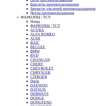
Цепи противоскольжения
Браслеты противоскольжения
Запчасти для цепей противоскольжения
Чехлы противоскольжения
ФАРКОПЫ / ТСУ
Назад
ФАРКОПЫ / ТСУ
ACURA
ALFA ROMEO
AUDI
BAIC
BELGEE
BMW
BYD
CHANGAN
CHERY
CHEVROLET
CHRYSLER
CITROEN
Dacia
DAEWOO
DATSUN
DERWAYS
DODGE
DONGFENG