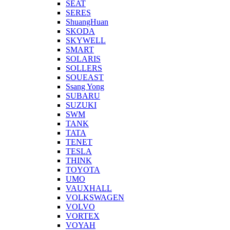
SEAT
SERES
ShuangHuan
SKODA
SKYWELL
SMART
SOLARIS
SOLLERS
SOUEAST
Ssang Yong
SUBARU
SUZUKI
SWM
TANK
TATA
TENET
TESLA
THINK
TOYOTA
UMO
VAUXHALL
VOLKSWAGEN
VOLVO
VORTEX
VOYAH