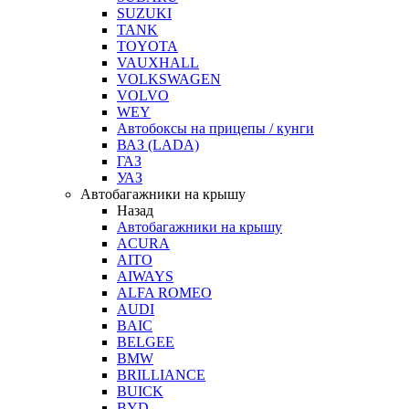
SUZUKI
TANK
TOYOTA
VAUXHALL
VOLKSWAGEN
VOLVO
WEY
Автобоксы на прицепы / кунги
ВАЗ (LADA)
ГАЗ
УАЗ
Автобагажники на крышу
Назад
Автобагажники на крышу
ACURA
AITO
AIWAYS
ALFA ROMEO
AUDI
BAIC
BELGEE
BMW
BRILLIANCE
BUICK
BYD