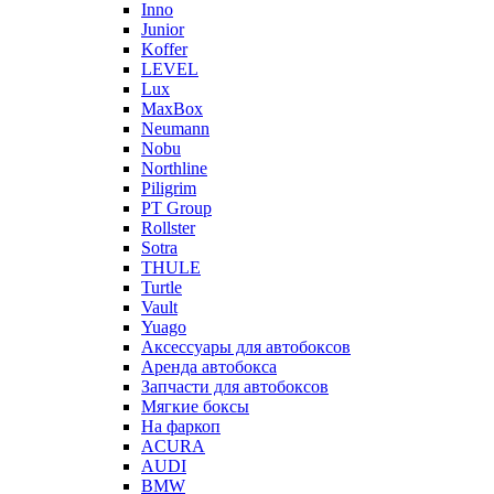
Inno
Junior
Koffer
LEVEL
Lux
MaxBox
Neumann
Nobu
Northline
Piligrim
PT Group
Rollster
Sotra
THULE
Turtle
Vault
Yuago
Аксессуары для автобоксов
Аренда автобокса
Запчасти для автобоксов
Мягкие боксы
На фаркоп
ACURA
AUDI
BMW