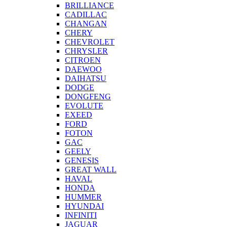
BRILLIANCE
CADILLAC
CHANGAN
CHERY
CHEVROLET
CHRYSLER
CITROEN
DAEWOO
DAIHATSU
DODGE
DONGFENG
EVOLUTE
EXEED
FORD
FOTON
GAC
GEELY
GENESIS
GREAT WALL
HAVAL
HONDA
HUMMER
HYUNDAI
INFINITI
JAGUAR