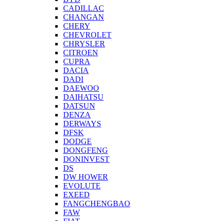
CADILLAC
CHANGAN
CHERY
CHEVROLET
CHRYSLER
CITROEN
CUPRA
DACIA
DADI
DAEWOO
DAIHATSU
DATSUN
DENZA
DERWAYS
DFSK
DODGE
DONGFENG
DONINVEST
DS
DW HOWER
EVOLUTE
EXEED
FANGCHENGBAO
FAW