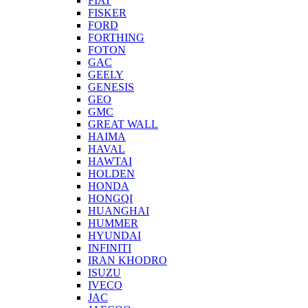
FIAT
FISKER
FORD
FORTHING
FOTON
GAC
GEELY
GENESIS
GEO
GMC
GREAT WALL
HAIMA
HAVAL
HAWTAI
HOLDEN
HONDA
HONGQI
HUANGHAI
HUMMER
HYUNDAI
INFINITI
IRAN KHODRO
ISUZU
IVECO
JAC