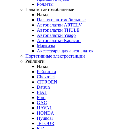
Роллеты
Палатки автомобильные
Назад
Палатки автомобильные
Автопалатки ARTELV
Автопалатки THULE
Автопалатки Yuago
Автопалатки Карлсон
Маркизы
Аксессуары для автопалаток
Портативные электростанции
Рейлинги
Назад
Рейлинги
Chevrolet
CITROEN
Datsun
FIAT
Ford
GAC
HAVAL
HONDA
Hyundai
JETOUR
KIA