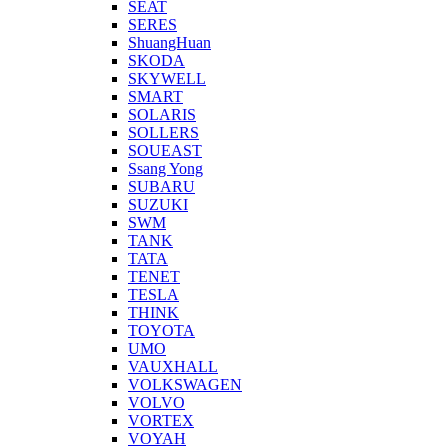
SEAT
SERES
ShuangHuan
SKODA
SKYWELL
SMART
SOLARIS
SOLLERS
SOUEAST
Ssang Yong
SUBARU
SUZUKI
SWM
TANK
TATA
TENET
TESLA
THINK
TOYOTA
UMO
VAUXHALL
VOLKSWAGEN
VOLVO
VORTEX
VOYAH