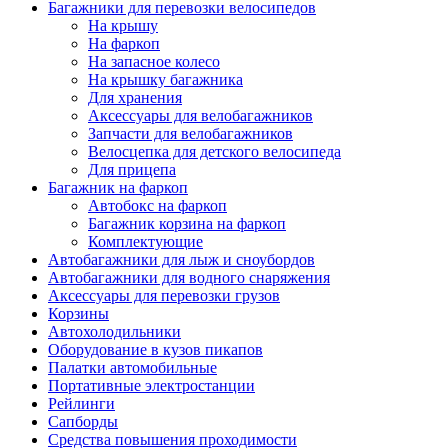
Багажники для перевозки велосипедов
На крышу
На фаркоп
На запасное колесо
На крышку багажника
Для хранения
Аксессуары для велобагажников
Запчасти для велобагажников
Велосцепка для детского велосипеда
Для прицепа
Багажник на фаркоп
Автобокс на фаркоп
Багажник корзина на фаркоп
Комплектующие
Автобагажники для лыж и сноубордов
Автобагажники для водного снаряжения
Аксессуары для перевозки грузов
Корзины
Автохолодильники
Оборудование в кузов пикапов
Палатки автомобильные
Портативные электростанции
Рейлинги
Сапборды
Средства повышения проходимости