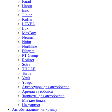
Farad
Hapro
Inno
Junior
Koffer
LEVEL
Lux
MaxBox
Neumann
Nobu
Northline
Piligrim
PT Group
Rollster
Sotra
THULE
Turtle
Vault
Yuago
Аксессуары для автобоксов
Аренда автобокса
Запчасти для автобоксов
Мягкие боксы
На фаркоп
Автобагажники на крышу