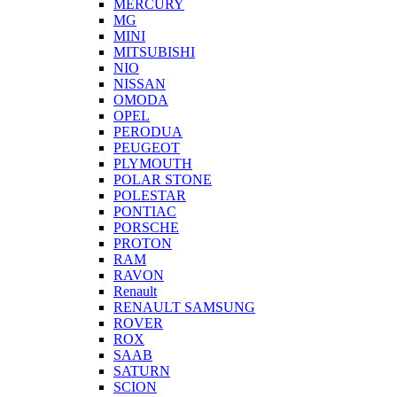
MERCURY
MG
MINI
MITSUBISHI
NIO
NISSAN
OMODA
OPEL
PERODUA
PEUGEOT
PLYMOUTH
POLAR STONE
POLESTAR
PONTIAC
PORSCHE
PROTON
RAM
RAVON
Renault
RENAULT SAMSUNG
ROVER
ROX
SAAB
SATURN
SCION