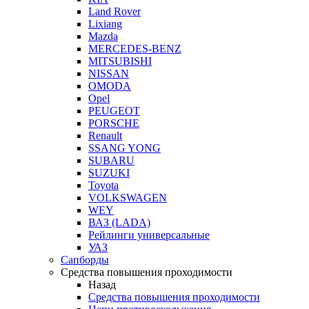
Land Rover
Lixiang
Mazda
MERCEDES-BENZ
MITSUBISHI
NISSAN
OMODA
Opel
PEUGEOT
PORSCHE
Renault
SSANG YONG
SUBARU
SUZUKI
Toyota
VOLKSWAGEN
WEY
ВАЗ (LADA)
Рейлинги универсальные
УАЗ
Сапборды
Средства повышения проходимости
Назад
Средства повышения проходимости