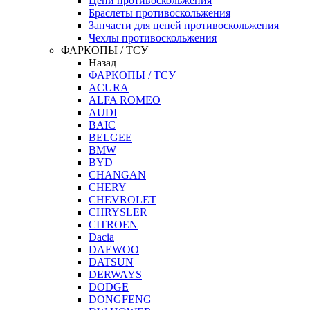
Цепи противоскольжения
Браслеты противоскольжения
Запчасти для цепей противоскольжения
Чехлы противоскольжения
ФАРКОПЫ / ТСУ
Назад
ФАРКОПЫ / ТСУ
ACURA
ALFA ROMEO
AUDI
BAIC
BELGEE
BMW
BYD
CHANGAN
CHERY
CHEVROLET
CHRYSLER
CITROEN
Dacia
DAEWOO
DATSUN
DERWAYS
DODGE
DONGFENG