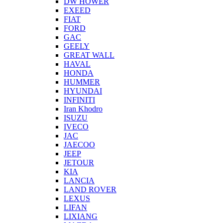
DW HOWER
EXEED
FIAT
FORD
GAC
GEELY
GREAT WALL
HAVAL
HONDA
HUMMER
HYUNDAI
INFINITI
Iran Khodro
ISUZU
IVECO
JAC
JAECOO
JEEP
JETOUR
KIA
LANCIA
LAND ROVER
LEXUS
LIFAN
LIXIANG