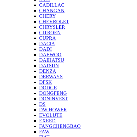
CADILLAC
CHANGAN
CHERY
CHEVROLET
CHRYSLER
CITROEN
CUPRA
DACIA
DADI
DAEWOO
DAIHATSU
DATSUN
DENZA
DERWAYS
DFSK
DODGE
DONGFENG
DONINVEST
DS
DW HOWER
EVOLUTE
EXEED
FANGCHENGBAO
FAW