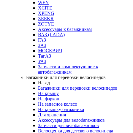
WEY
XCITE
XPENG
ZEEKR
ZOTYE
Аксессуары к багажникам
ВАЗ (LADA)
ГАЗ
ЗАЗ
МОСКВИЧ
ТагАЗ
УАЗ
Запчасти и комплектующие к
автобагажникам
Багажники для перевозки велосипедов
Назад
Багажники для перевозки велосипедов
На крышу
На фаркоп
На запасное колесо
На крышку багажника
Для хранения
Аксессуары для велобагажников
Запчасти для велобагажников
Велосцепка для детского велосипеда