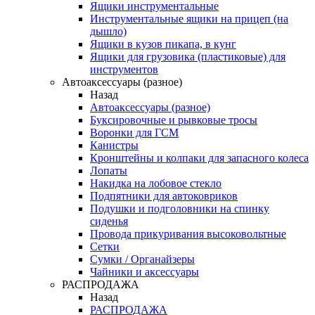
Ящики инструментальные
Инструментальные ящики на прицеп (на
дышло)
Ящики в кузов пикапа, в кунг
Ящики для грузовика (пластиковые) для
инструментов
Автоаксессуары (разное)
Назад
Автоаксессуары (разное)
Буксировочные и рывковые тросы
Воронки для ГСМ
Канистры
Кронштейны и колпаки для запасного колеса
Лопаты
Накидка на лобовое стекло
Подпятники для автоковриков
Подушки и подголовники на спинку
сиденья
Провода прикуривания высоковольтные
Сетки
Сумки / Органайзеры
Чайники и аксессуары
РАСПРОДАЖА
Назад
РАСПРОДАЖА