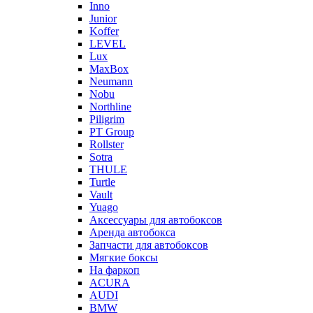
Inno
Junior
Koffer
LEVEL
Lux
MaxBox
Neumann
Nobu
Northline
Piligrim
PT Group
Rollster
Sotra
THULE
Turtle
Vault
Yuago
Аксессуары для автобоксов
Аренда автобокса
Запчасти для автобоксов
Мягкие боксы
На фаркоп
ACURA
AUDI
BMW