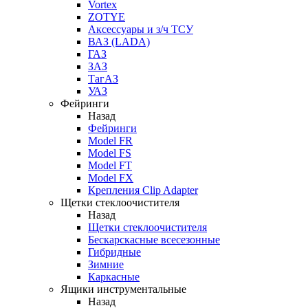
Vortex
ZOTYE
Аксессуары и з/ч ТСУ
ВАЗ (LADA)
ГАЗ
ЗАЗ
ТагАЗ
УАЗ
Фейринги
Назад
Фейринги
Model FR
Model FS
Model FT
Model FX
Крепления Clip Adapter
Щетки стеклоочистителя
Назад
Щетки стеклоочистителя
Бескарскасные всесезонные
Гибридные
Зимние
Каркасные
Ящики инструментальные
Назад