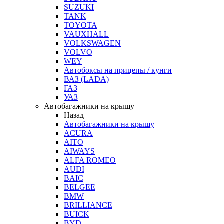
SUZUKI
TANK
TOYOTA
VAUXHALL
VOLKSWAGEN
VOLVO
WEY
Автобоксы на прицепы / кунги
ВАЗ (LADA)
ГАЗ
УАЗ
Автобагажники на крышу
Назад
Автобагажники на крышу
ACURA
AITO
AIWAYS
ALFA ROMEO
AUDI
BAIC
BELGEE
BMW
BRILLIANCE
BUICK
BYD