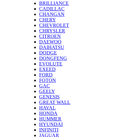
BRILLIANCE
CADILLAC
CHANGAN
CHERY
CHEVROLET
CHRYSLER
CITROEN
DAEWOO
DAIHATSU
DODGE
DONGFENG
EVOLUTE
EXEED
FORD
FOTON
GAC
GEELY
GENESIS
GREAT WALL
HAVAL
HONDA
HUMMER
HYUNDAI
INFINITI
JAGUAR