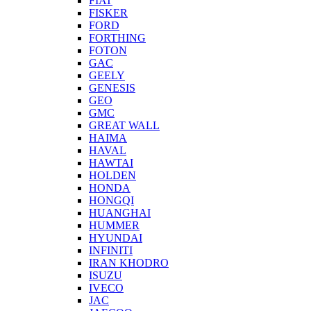
FIAT
FISKER
FORD
FORTHING
FOTON
GAC
GEELY
GENESIS
GEO
GMC
GREAT WALL
HAIMA
HAVAL
HAWTAI
HOLDEN
HONDA
HONGQI
HUANGHAI
HUMMER
HYUNDAI
INFINITI
IRAN KHODRO
ISUZU
IVECO
JAC