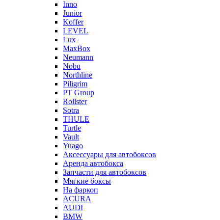
Inno
Junior
Koffer
LEVEL
Lux
MaxBox
Neumann
Nobu
Northline
Piligrim
PT Group
Rollster
Sotra
THULE
Turtle
Vault
Yuago
Аксессуары для автобоксов
Аренда автобокса
Запчасти для автобоксов
Мягкие боксы
На фаркоп
ACURA
AUDI
BMW