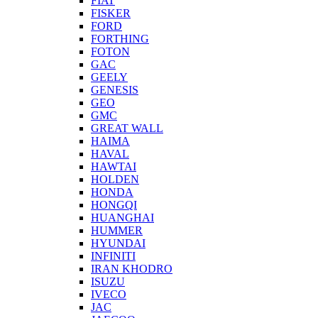
FIAT
FISKER
FORD
FORTHING
FOTON
GAC
GEELY
GENESIS
GEO
GMC
GREAT WALL
HAIMA
HAVAL
HAWTAI
HOLDEN
HONDA
HONGQI
HUANGHAI
HUMMER
HYUNDAI
INFINITI
IRAN KHODRO
ISUZU
IVECO
JAC