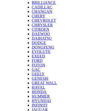
BRILLIANCE
CADILLAC
CHANGAN
CHERY
CHEVROLET
CHRYSLER
CITROEN
DAEWOO
DAIHATSU
DODGE
DONGFENG
EVOLUTE
EXEED
FORD
FOTON
GAC
GEELY
GENESIS
GREAT WALL
HAVAL
HONDA
HUMMER
HYUNDAI
INFINITI
JAGUAR