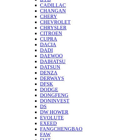
CADILLAC
CHANGAN
CHERY
CHEVROLET
CHRYSLER
CITROEN
CUPRA
DACIA
DADI
DAEWOO
DAIHATSU
DATSUN
DENZA
DERWAYS
DFSK
DODGE
DONGFENG
DONINVEST
DS
DW HOWER
EVOLUTE
EXEED
FANGCHENGBAO
FAW