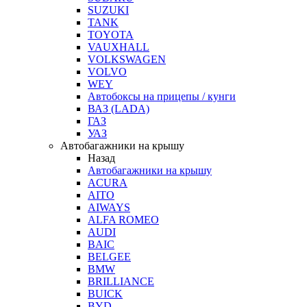
SUZUKI
TANK
TOYOTA
VAUXHALL
VOLKSWAGEN
VOLVO
WEY
Автобоксы на прицепы / кунги
ВАЗ (LADA)
ГАЗ
УАЗ
Автобагажники на крышу
Назад
Автобагажники на крышу
ACURA
AITO
AIWAYS
ALFA ROMEO
AUDI
BAIC
BELGEE
BMW
BRILLIANCE
BUICK
BYD