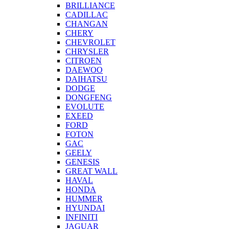
BRILLIANCE
CADILLAC
CHANGAN
CHERY
CHEVROLET
CHRYSLER
CITROEN
DAEWOO
DAIHATSU
DODGE
DONGFENG
EVOLUTE
EXEED
FORD
FOTON
GAC
GEELY
GENESIS
GREAT WALL
HAVAL
HONDA
HUMMER
HYUNDAI
INFINITI
JAGUAR