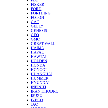
FIAT
FISKER
FORD
FORTHING
FOTON
GAC
GEELY
GENESIS
GEO
GMC
GREAT WALL
HAIMA
HAVAL
HAWTAI
HOLDEN
HONDA
HONGQI
HUANGHAI
HUMMER
HYUNDAI
INFINITI
IRAN KHODRO
ISUZU
IVECO
JAC