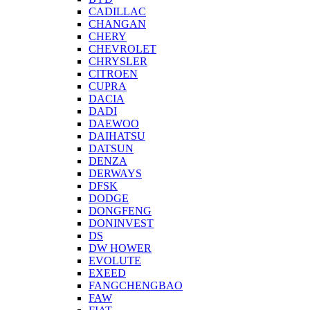
CADILLAC
CHANGAN
CHERY
CHEVROLET
CHRYSLER
CITROEN
CUPRA
DACIA
DADI
DAEWOO
DAIHATSU
DATSUN
DENZA
DERWAYS
DFSK
DODGE
DONGFENG
DONINVEST
DS
DW HOWER
EVOLUTE
EXEED
FANGCHENGBAO
FAW