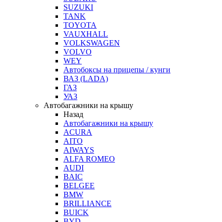
SUZUKI
TANK
TOYOTA
VAUXHALL
VOLKSWAGEN
VOLVO
WEY
Автобоксы на прицепы / кунги
ВАЗ (LADA)
ГАЗ
УАЗ
Автобагажники на крышу
Назад
Автобагажники на крышу
ACURA
AITO
AIWAYS
ALFA ROMEO
AUDI
BAIC
BELGEE
BMW
BRILLIANCE
BUICK
BYD