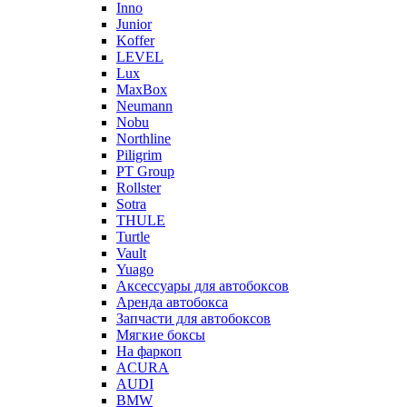
Inno
Junior
Koffer
LEVEL
Lux
MaxBox
Neumann
Nobu
Northline
Piligrim
PT Group
Rollster
Sotra
THULE
Turtle
Vault
Yuago
Аксессуары для автобоксов
Аренда автобокса
Запчасти для автобоксов
Мягкие боксы
На фаркоп
ACURA
AUDI
BMW