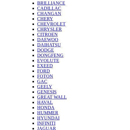
BRILLIANCE
CADILLAC
CHANGAN
CHERY
CHEVROLET
CHRYSLER
CITROEN
DAEWOO
DAIHATSU
DODGE
DONGFENG
EVOLUTE
EXEED
FORD
FOTON
GAC
GEELY
GENESIS
GREAT WALL
HAVAL
HONDA
HUMMER
HYUNDAI
INFINITI
JAGUAR