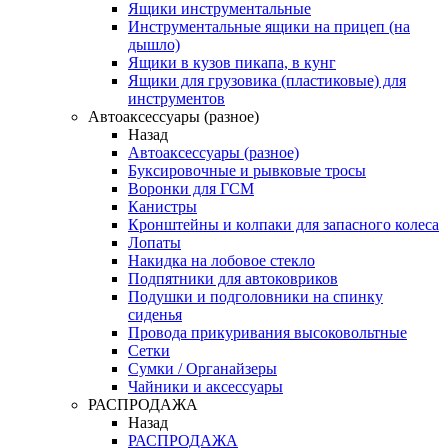
Ящики инструментальные
Инструментальные ящики на прицеп (на
дышло)
Ящики в кузов пикапа, в кунг
Ящики для грузовика (пластиковые) для
инструментов
Автоаксессуары (разное)
Назад
Автоаксессуары (разное)
Буксировочные и рывковые тросы
Воронки для ГСМ
Канистры
Кронштейны и колпаки для запасного колеса
Лопаты
Накидка на лобовое стекло
Подпятники для автоковриков
Подушки и подголовники на спинку
сиденья
Провода прикуривания высоковольтные
Сетки
Сумки / Органайзеры
Чайники и аксессуары
РАСПРОДАЖА
Назад
РАСПРОДАЖА