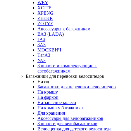
WEY
XCITE
XPENG
ZEEKR
ZOTYE
Аксессуары к багажникам
ВАЗ (LADA)
ГАЗ
ЗАЗ
МОСКВИЧ
ТагАЗ
УАЗ
Запчасти и комплектующие к
автобагажникам
Багажники для перевозки велосипедов
Назад
Багажники для перевозки велосипедов
На крышу
На фаркоп
На запасное колесо
На крышку багажника
Для хранения
Аксессуары для велобагажников
Запчасти для велобагажников
Велосцепка для детского велосипеда