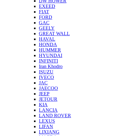
DW HOWER
EXEED
FIAT
FORD
GAC
GEELY
GREAT WALL
HAVAL
HONDA
HUMMER
HYUNDAI
INFINITI
Iran Khodro
ISUZU
IVECO
JAC
JAECOO
JEEP
JETOUR
KIA
LANCIA
LAND ROVER
LEXUS
LIFAN
LIXIANG