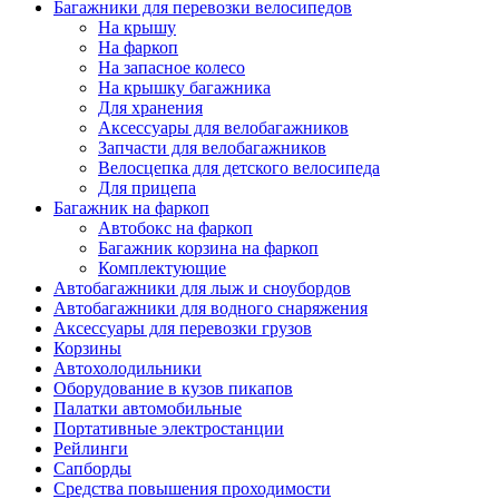
Багажники для перевозки велосипедов
На крышу
На фаркоп
На запасное колесо
На крышку багажника
Для хранения
Аксессуары для велобагажников
Запчасти для велобагажников
Велосцепка для детского велосипеда
Для прицепа
Багажник на фаркоп
Автобокс на фаркоп
Багажник корзина на фаркоп
Комплектующие
Автобагажники для лыж и сноубордов
Автобагажники для водного снаряжения
Аксессуары для перевозки грузов
Корзины
Автохолодильники
Оборудование в кузов пикапов
Палатки автомобильные
Портативные электростанции
Рейлинги
Сапборды
Средства повышения проходимости