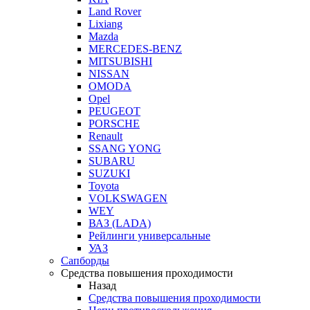
Land Rover
Lixiang
Mazda
MERCEDES-BENZ
MITSUBISHI
NISSAN
OMODA
Opel
PEUGEOT
PORSCHE
Renault
SSANG YONG
SUBARU
SUZUKI
Toyota
VOLKSWAGEN
WEY
ВАЗ (LADA)
Рейлинги универсальные
УАЗ
Сапборды
Средства повышения проходимости
Назад
Средства повышения проходимости