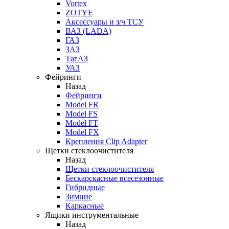
Vortex
ZOTYE
Аксессуары и з/ч ТСУ
ВАЗ (LADA)
ГАЗ
ЗАЗ
ТагАЗ
УАЗ
Фейринги
Назад
Фейринги
Model FR
Model FS
Model FT
Model FX
Крепления Clip Adapter
Щетки стеклоочистителя
Назад
Щетки стеклоочистителя
Бескарскасные всесезонные
Гибридные
Зимние
Каркасные
Ящики инструментальные
Назад