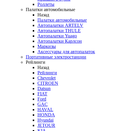
Роллеты
Палатки автомобильные
Назад
Палатки автомобильные
Автопалатки ARTELV
Автопалатки THULE
Автопалатки Yuago
Автопалатки Карлсон
Маркизы
Аксессуары для автопалаток
Портативные электростанции
Рейлинги
Назад
Рейлинги
Chevrolet
CITROEN
Datsun
FIAT
Ford
GAC
HAVAL
HONDA
Hyundai
JETOUR
KIA