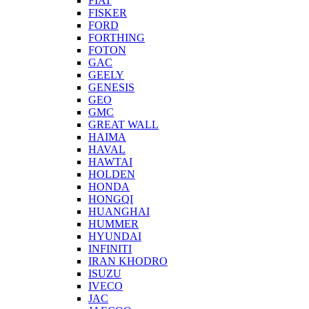
FIAT
FISKER
FORD
FORTHING
FOTON
GAC
GEELY
GENESIS
GEO
GMC
GREAT WALL
HAIMA
HAVAL
HAWTAI
HOLDEN
HONDA
HONGQI
HUANGHAI
HUMMER
HYUNDAI
INFINITI
IRAN KHODRO
ISUZU
IVECO
JAC