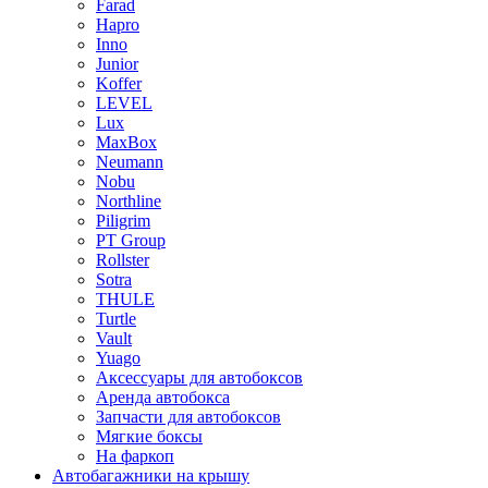
Farad
Hapro
Inno
Junior
Koffer
LEVEL
Lux
MaxBox
Neumann
Nobu
Northline
Piligrim
PT Group
Rollster
Sotra
THULE
Turtle
Vault
Yuago
Аксессуары для автобоксов
Аренда автобокса
Запчасти для автобоксов
Мягкие боксы
На фаркоп
Автобагажники на крышу