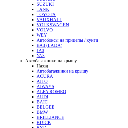
SUZUKI
TANK
TOYOTA
VAUXHALL
VOLKSWAGEN
VOLVO
WEY
Автобоксы на прицепы / кунги
ВАЗ (LADA)
ГАЗ
УАЗ
Автобагажники на крышу
Назад
Автобагажники на крышу
ACURA
AITO
AIWAYS
ALFA ROMEO
AUDI
BAIC
BELGEE
BMW
BRILLIANCE
BUICK
BYD