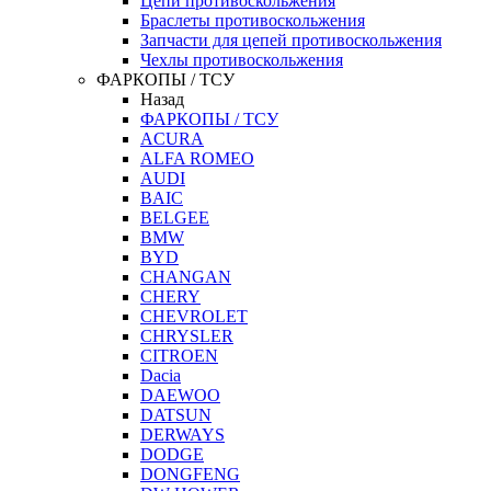
Цепи противоскольжения
Браслеты противоскольжения
Запчасти для цепей противоскольжения
Чехлы противоскольжения
ФАРКОПЫ / ТСУ
Назад
ФАРКОПЫ / ТСУ
ACURA
ALFA ROMEO
AUDI
BAIC
BELGEE
BMW
BYD
CHANGAN
CHERY
CHEVROLET
CHRYSLER
CITROEN
Dacia
DAEWOO
DATSUN
DERWAYS
DODGE
DONGFENG