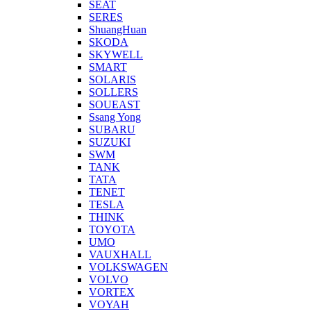
SEAT
SERES
ShuangHuan
SKODA
SKYWELL
SMART
SOLARIS
SOLLERS
SOUEAST
Ssang Yong
SUBARU
SUZUKI
SWM
TANK
TATA
TENET
TESLA
THINK
TOYOTA
UMO
VAUXHALL
VOLKSWAGEN
VOLVO
VORTEX
VOYAH