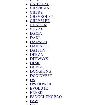
CADILLAC
CHANGAN
CHERY
CHEVROLET
CHRYSLER
CITROEN
CUPRA
DACIA
DADI
DAEWOO
DAIHATSU
DATSUN
DENZA
DERWAYS
DFSK
DODGE
DONGFENG
DONINVEST
DS
DW HOWER
EVOLUTE
EXEED
FANGCHENGBAO
FAW