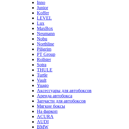
Inno
Junior
Koffer
LEVEL
Lux
MaxBox
Neumann
Nobu
Northline
Piligrim
PT Group
Rollster
Sotra
THULE
Turtle
Vault
Yuago
Аксессуары для автобоксов
Аренда автобокса
Запчасти для автобоксов
Мягкие боксы
На фаркоп
ACURA
AUDI
BMW