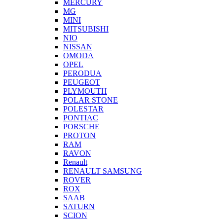
MERCURY
MG
MINI
MITSUBISHI
NIO
NISSAN
OMODA
OPEL
PERODUA
PEUGEOT
PLYMOUTH
POLAR STONE
POLESTAR
PONTIAC
PORSCHE
PROTON
RAM
RAVON
Renault
RENAULT SAMSUNG
ROVER
ROX
SAAB
SATURN
SCION