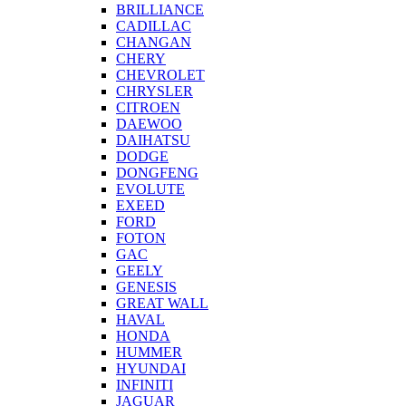
BRILLIANCE
CADILLAC
CHANGAN
CHERY
CHEVROLET
CHRYSLER
CITROEN
DAEWOO
DAIHATSU
DODGE
DONGFENG
EVOLUTE
EXEED
FORD
FOTON
GAC
GEELY
GENESIS
GREAT WALL
HAVAL
HONDA
HUMMER
HYUNDAI
INFINITI
JAGUAR