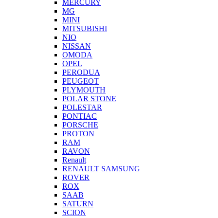
MERCURY
MG
MINI
MITSUBISHI
NIO
NISSAN
OMODA
OPEL
PERODUA
PEUGEOT
PLYMOUTH
POLAR STONE
POLESTAR
PONTIAC
PORSCHE
PROTON
RAM
RAVON
Renault
RENAULT SAMSUNG
ROVER
ROX
SAAB
SATURN
SCION