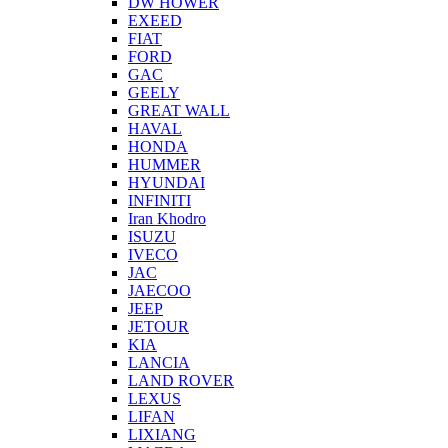
DW HOWER
EXEED
FIAT
FORD
GAC
GEELY
GREAT WALL
HAVAL
HONDA
HUMMER
HYUNDAI
INFINITI
Iran Khodro
ISUZU
IVECO
JAC
JAECOO
JEEP
JETOUR
KIA
LANCIA
LAND ROVER
LEXUS
LIFAN
LIXIANG