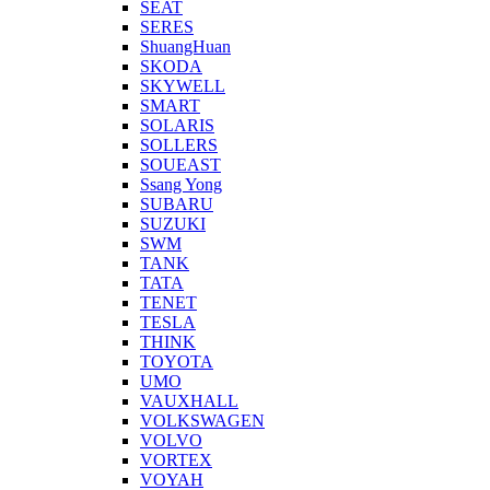
SEAT
SERES
ShuangHuan
SKODA
SKYWELL
SMART
SOLARIS
SOLLERS
SOUEAST
Ssang Yong
SUBARU
SUZUKI
SWM
TANK
TATA
TENET
TESLA
THINK
TOYOTA
UMO
VAUXHALL
VOLKSWAGEN
VOLVO
VORTEX
VOYAH