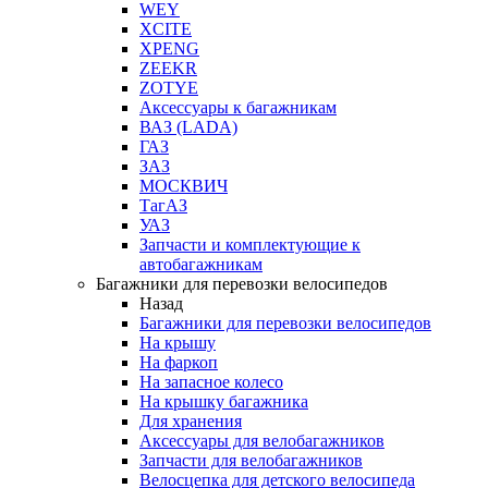
WEY
XCITE
XPENG
ZEEKR
ZOTYE
Аксессуары к багажникам
ВАЗ (LADA)
ГАЗ
ЗАЗ
МОСКВИЧ
ТагАЗ
УАЗ
Запчасти и комплектующие к
автобагажникам
Багажники для перевозки велосипедов
Назад
Багажники для перевозки велосипедов
На крышу
На фаркоп
На запасное колесо
На крышку багажника
Для хранения
Аксессуары для велобагажников
Запчасти для велобагажников
Велосцепка для детского велосипеда