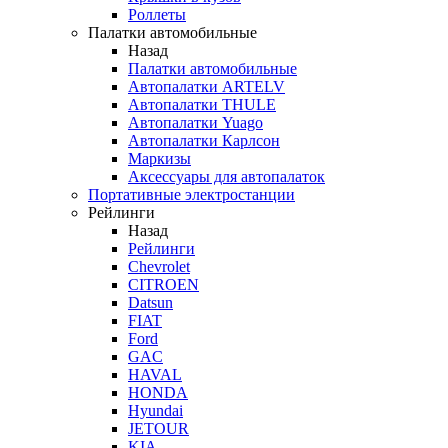
Роллеты
Палатки автомобильные
Назад
Палатки автомобильные
Автопалатки ARTELV
Автопалатки THULE
Автопалатки Yuago
Автопалатки Карлсон
Маркизы
Аксессуары для автопалаток
Портативные электростанции
Рейлинги
Назад
Рейлинги
Chevrolet
CITROEN
Datsun
FIAT
Ford
GAC
HAVAL
HONDA
Hyundai
JETOUR
KIA