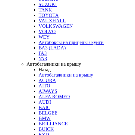
SUZUKI
TANK
TOYOTA
VAUXHALL
VOLKSWAGEN
VOLVO
WEY
Автобоксы на прицепы / кунги
ВАЗ (LADA)
ГАЗ
УАЗ
Автобагажники на крышу
Назад
Автобагажники на крышу
ACURA
AITO
AIWAYS
ALFA ROMEO
AUDI
BAIC
BELGEE
BMW
BRILLIANCE
BUICK
BYD