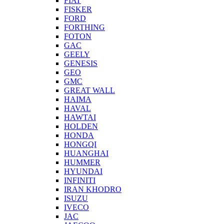
FIAT
FISKER
FORD
FORTHING
FOTON
GAC
GEELY
GENESIS
GEO
GMC
GREAT WALL
HAIMA
HAVAL
HAWTAI
HOLDEN
HONDA
HONGQI
HUANGHAI
HUMMER
HYUNDAI
INFINITI
IRAN KHODRO
ISUZU
IVECO
JAC