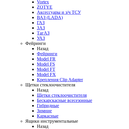
Vortex
ZOTYE
Аксессуары и з/ч ТСУ
ВАЗ (LADA)
ГАЗ
ЗАЗ
ТагАЗ
УАЗ
Фейринги
Назад
Фейринги
Model FR
Model FS
Model FT
Model FX
Крепления Clip Adapter
Щетки стеклоочистителя
Назад
Щетки стеклоочистителя
Бескарскасные всесезонные
Гибридные
Зимние
Каркасные
Ящики инструментальные
Назад