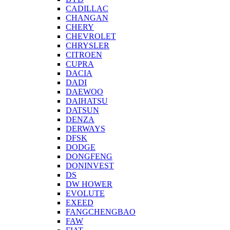
CADILLAC
CHANGAN
CHERY
CHEVROLET
CHRYSLER
CITROEN
CUPRA
DACIA
DADI
DAEWOO
DAIHATSU
DATSUN
DENZA
DERWAYS
DFSK
DODGE
DONGFENG
DONINVEST
DS
DW HOWER
EVOLUTE
EXEED
FANGCHENGBAO
FAW