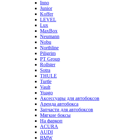
Inno
Junior
Koffer
LEVEL
Lux
MaxBox
Neumann
Nobu
Northline
Piligrim
PT Group
Rollster
Sotra
THULE
Turtle
Vault
Yuago
Аксессуары для автобоксов
Аренда автобокса
Запчасти для автобоксов
Мягкие боксы
На фаркоп
ACURA
AUDI
BMW