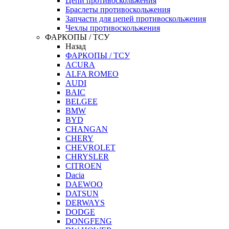
Цепи противоскольжения
Браслеты противоскольжения
Запчасти для цепей противоскольжения
Чехлы противоскольжения
ФАРКОПЫ / ТСУ
Назад
ФАРКОПЫ / ТСУ
ACURA
ALFA ROMEO
AUDI
BAIC
BELGEE
BMW
BYD
CHANGAN
CHERY
CHEVROLET
CHRYSLER
CITROEN
Dacia
DAEWOO
DATSUN
DERWAYS
DODGE
DONGFENG