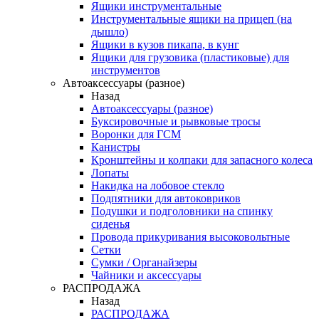
Ящики инструментальные
Инструментальные ящики на прицеп (на
дышло)
Ящики в кузов пикапа, в кунг
Ящики для грузовика (пластиковые) для
инструментов
Автоаксессуары (разное)
Назад
Автоаксессуары (разное)
Буксировочные и рывковые тросы
Воронки для ГСМ
Канистры
Кронштейны и колпаки для запасного колеса
Лопаты
Накидка на лобовое стекло
Подпятники для автоковриков
Подушки и подголовники на спинку
сиденья
Провода прикуривания высоковольтные
Сетки
Сумки / Органайзеры
Чайники и аксессуары
РАСПРОДАЖА
Назад
РАСПРОДАЖА