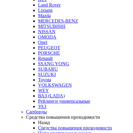
Land Rover
Lixiang
Mazda
MERCEDES-BENZ
MITSUBISHI
NISSAN
OMODA
Opel
PEUGEOT
PORSCHE
Renault
SSANG YONG
SUBARU
SUZUKI
Toyota
VOLKSWAGEN
WEY
ВАЗ (LADA)
Рейлинги универсальные
УАЗ
Сапборды
Средства повышения проходимости
Назад
Средства повышения проходимости