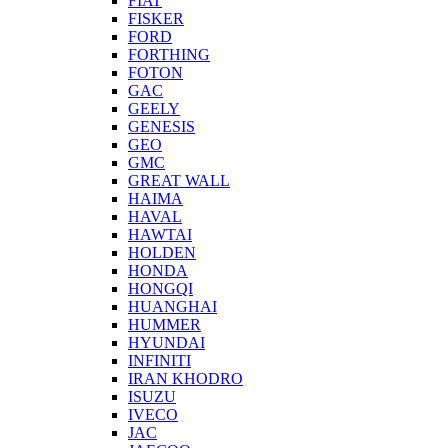
FIAT
FISKER
FORD
FORTHING
FOTON
GAC
GEELY
GENESIS
GEO
GMC
GREAT WALL
HAIMA
HAVAL
HAWTAI
HOLDEN
HONDA
HONGQI
HUANGHAI
HUMMER
HYUNDAI
INFINITI
IRAN KHODRO
ISUZU
IVECO
JAC