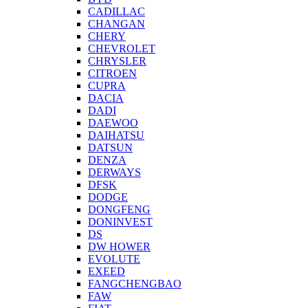
CADILLAC
CHANGAN
CHERY
CHEVROLET
CHRYSLER
CITROEN
CUPRA
DACIA
DADI
DAEWOO
DAIHATSU
DATSUN
DENZA
DERWAYS
DFSK
DODGE
DONGFENG
DONINVEST
DS
DW HOWER
EVOLUTE
EXEED
FANGCHENGBAO
FAW