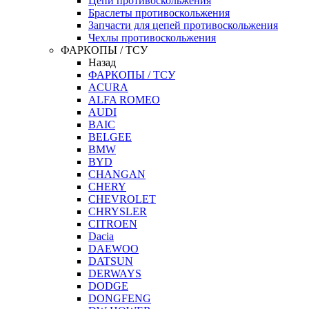
Цепи противоскольжения
Браслеты противоскольжения
Запчасти для цепей противоскольжения
Чехлы противоскольжения
ФАРКОПЫ / ТСУ
Назад
ФАРКОПЫ / ТСУ
ACURA
ALFA ROMEO
AUDI
BAIC
BELGEE
BMW
BYD
CHANGAN
CHERY
CHEVROLET
CHRYSLER
CITROEN
Dacia
DAEWOO
DATSUN
DERWAYS
DODGE
DONGFENG