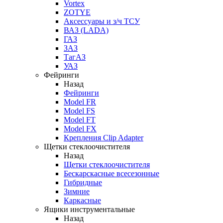
Vortex
ZOTYE
Аксессуары и з/ч ТСУ
ВАЗ (LADA)
ГАЗ
ЗАЗ
ТагАЗ
УАЗ
Фейринги
Назад
Фейринги
Model FR
Model FS
Model FT
Model FX
Крепления Clip Adapter
Щетки стеклоочистителя
Назад
Щетки стеклоочистителя
Бескарскасные всесезонные
Гибридные
Зимние
Каркасные
Ящики инструментальные
Назад