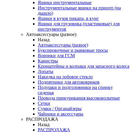
Ящики инструментальные
Инструментальные ящики на прицеп (на
дышло)
Ящики в кузов пикапа, в кунг
Ящики для грузовика (пластиковые) для
инструментов
Автоаксессуары (разное)
Назад
Автоаксессуары (разное)
Буксировочные и рывковые тросы
Воронки для ГСМ
Канистры
Кронштейны и колпаки для запасного колеса
Лопаты
Накидка на лобовое стекло
Подпятники для автоковриков
Подушки и подголовники на спинку
сиденья
Провода прикуривания высоковольтные
Сетки
Сумки / Органайзеры
Чайники и аксессуары
РАСПРОДАЖА
Назад
РАСПРОДАЖА