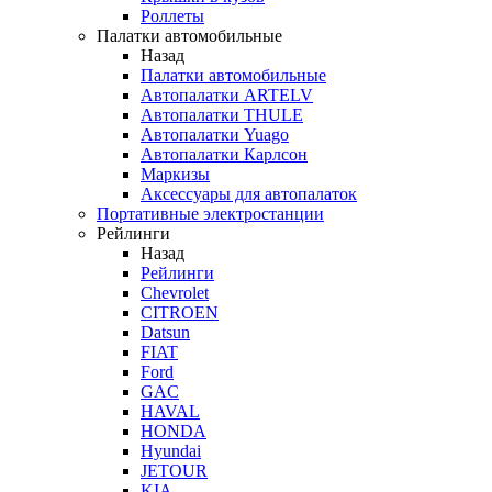
Роллеты
Палатки автомобильные
Назад
Палатки автомобильные
Автопалатки ARTELV
Автопалатки THULE
Автопалатки Yuago
Автопалатки Карлсон
Маркизы
Аксессуары для автопалаток
Портативные электростанции
Рейлинги
Назад
Рейлинги
Chevrolet
CITROEN
Datsun
FIAT
Ford
GAC
HAVAL
HONDA
Hyundai
JETOUR
KIA