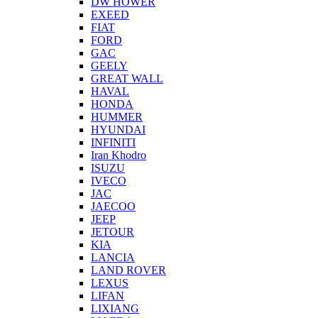
DW HOWER
EXEED
FIAT
FORD
GAC
GEELY
GREAT WALL
HAVAL
HONDA
HUMMER
HYUNDAI
INFINITI
Iran Khodro
ISUZU
IVECO
JAC
JAECOO
JEEP
JETOUR
KIA
LANCIA
LAND ROVER
LEXUS
LIFAN
LIXIANG