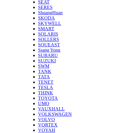
SEAT
SERES
ShuangHuan
SKODA
SKYWELL
SMART
SOLARIS
SOLLERS
SOUEAST
Ssang Yong
SUBARU
SUZUKI
SWM
TANK
TATA
TENET
TESLA
THINK
TOYOTA
UMO
VAUXHALL
VOLKSWAGEN
VOLVO
VORTEX
VOYAH