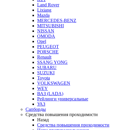
Land Rover
Lixiang
Mazda
MERCEDES-BENZ
MITSUBISHI
NISSAN
OMODA
Opel
PEUGEOT
PORSCHE
Renault
SSANG YONG
SUBARU
SUZUKI
Toyota
VOLKSWAGEN
WEY
ВАЗ (LADA)
Рейлинги универсальные
УАЗ
Сапборды
Средства повышения проходимости
Назад
Средства повышения проходимости