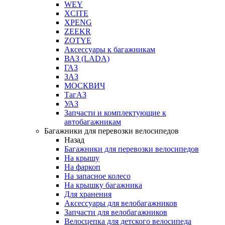
WEY
XCITE
XPENG
ZEEKR
ZOTYE
Аксессуары к багажникам
ВАЗ (LADA)
ГАЗ
ЗАЗ
МОСКВИЧ
ТагАЗ
УАЗ
Запчасти и комплектующие к
автобагажникам
Багажники для перевозки велосипедов
Назад
Багажники для перевозки велосипедов
На крышу
На фаркоп
На запасное колесо
На крышку багажника
Для хранения
Аксессуары для велобагажников
Запчасти для велобагажников
Велосцепка для детского велосипеда