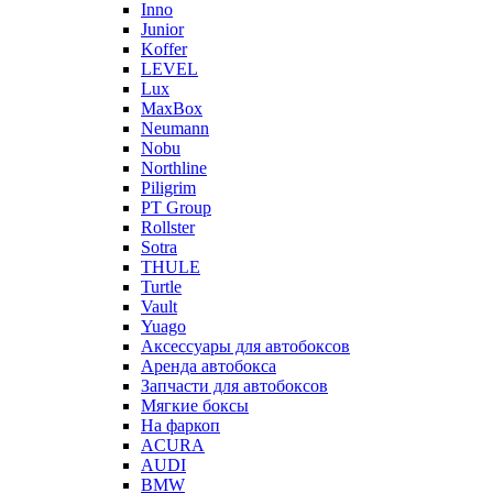
Inno
Junior
Koffer
LEVEL
Lux
MaxBox
Neumann
Nobu
Northline
Piligrim
PT Group
Rollster
Sotra
THULE
Turtle
Vault
Yuago
Аксессуары для автобоксов
Аренда автобокса
Запчасти для автобоксов
Мягкие боксы
На фаркоп
ACURA
AUDI
BMW