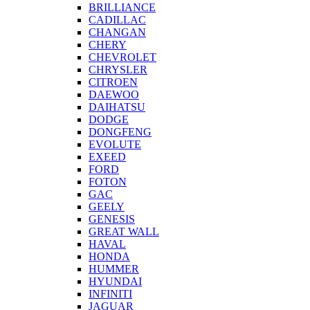
BRILLIANCE
CADILLAC
CHANGAN
CHERY
CHEVROLET
CHRYSLER
CITROEN
DAEWOO
DAIHATSU
DODGE
DONGFENG
EVOLUTE
EXEED
FORD
FOTON
GAC
GEELY
GENESIS
GREAT WALL
HAVAL
HONDA
HUMMER
HYUNDAI
INFINITI
JAGUAR