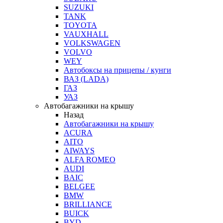
SUZUKI
TANK
TOYOTA
VAUXHALL
VOLKSWAGEN
VOLVO
WEY
Автобоксы на прицепы / кунги
ВАЗ (LADA)
ГАЗ
УАЗ
Автобагажники на крышу
Назад
Автобагажники на крышу
ACURA
AITO
AIWAYS
ALFA ROMEO
AUDI
BAIC
BELGEE
BMW
BRILLIANCE
BUICK
BYD