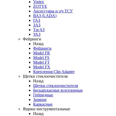
Vortex
ZOTYE
Аксессуары и з/ч ТСУ
ВАЗ (LADA)
ГАЗ
ЗАЗ
ТагАЗ
УАЗ
Фейринги
Назад
Фейринги
Model FR
Model FS
Model FT
Model FX
Крепления Clip Adapter
Щетки стеклоочистителя
Назад
Щетки стеклоочистителя
Бескарскасные всесезонные
Гибридные
Зимние
Каркасные
Ящики инструментальные
Назад