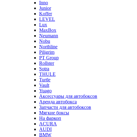
Inno
Junior
Koffer
LEVEL
Lux
MaxBox
Neumann
Nobu
Northline
Piligrim
PT Group
Rollster
Sotra
THULE
Turtle
Vault
Yuago
Аксессуары для автобоксов
Аренда автобокса
Запчасти для автобоксов
Мягкие боксы
На фаркоп
ACURA
AUDI
BMW