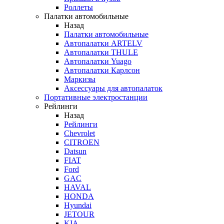
Роллеты
Палатки автомобильные
Назад
Палатки автомобильные
Автопалатки ARTELV
Автопалатки THULE
Автопалатки Yuago
Автопалатки Карлсон
Маркизы
Аксессуары для автопалаток
Портативные электростанции
Рейлинги
Назад
Рейлинги
Chevrolet
CITROEN
Datsun
FIAT
Ford
GAC
HAVAL
HONDA
Hyundai
JETOUR
KIA