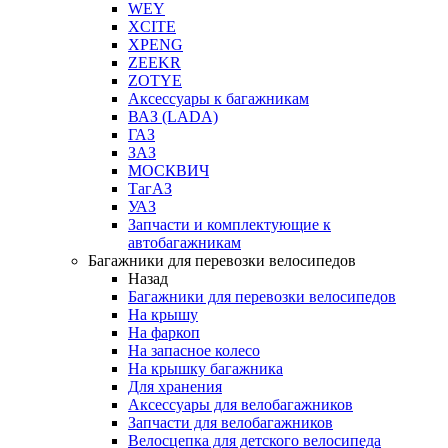
WEY
XCITE
XPENG
ZEEKR
ZOTYE
Аксессуары к багажникам
ВАЗ (LADA)
ГАЗ
ЗАЗ
МОСКВИЧ
ТагАЗ
УАЗ
Запчасти и комплектующие к
автобагажникам
Багажники для перевозки велосипедов
Назад
Багажники для перевозки велосипедов
На крышу
На фаркоп
На запасное колесо
На крышку багажника
Для хранения
Аксессуары для велобагажников
Запчасти для велобагажников
Велосцепка для детского велосипеда