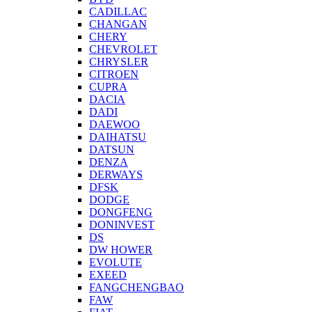
CADILLAC
CHANGAN
CHERY
CHEVROLET
CHRYSLER
CITROEN
CUPRA
DACIA
DADI
DAEWOO
DAIHATSU
DATSUN
DENZA
DERWAYS
DFSK
DODGE
DONGFENG
DONINVEST
DS
DW HOWER
EVOLUTE
EXEED
FANGCHENGBAO
FAW