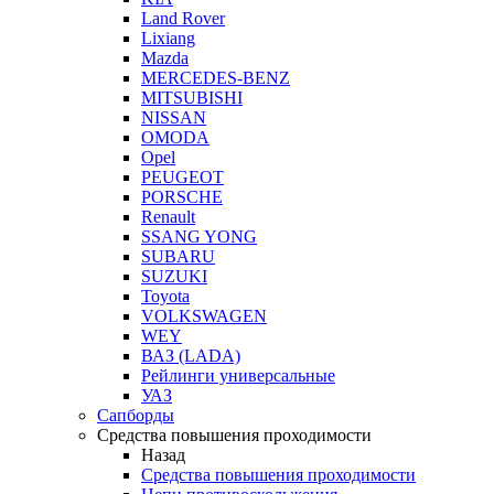
Land Rover
Lixiang
Mazda
MERCEDES-BENZ
MITSUBISHI
NISSAN
OMODA
Opel
PEUGEOT
PORSCHE
Renault
SSANG YONG
SUBARU
SUZUKI
Toyota
VOLKSWAGEN
WEY
ВАЗ (LADA)
Рейлинги универсальные
УАЗ
Сапборды
Средства повышения проходимости
Назад
Средства повышения проходимости