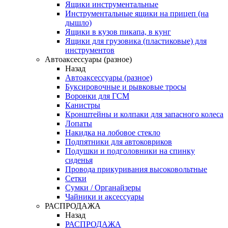
Ящики инструментальные
Инструментальные ящики на прицеп (на
дышло)
Ящики в кузов пикапа, в кунг
Ящики для грузовика (пластиковые) для
инструментов
Автоаксессуары (разное)
Назад
Автоаксессуары (разное)
Буксировочные и рывковые тросы
Воронки для ГСМ
Канистры
Кронштейны и колпаки для запасного колеса
Лопаты
Накидка на лобовое стекло
Подпятники для автоковриков
Подушки и подголовники на спинку
сиденья
Провода прикуривания высоковольтные
Сетки
Сумки / Органайзеры
Чайники и аксессуары
РАСПРОДАЖА
Назад
РАСПРОДАЖА