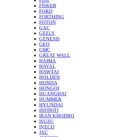
FIAT
FISKER
FORD
FORTHING
FOTON
GAC
GEELY
GENESIS
GEO
GMC
GREAT WALL
HAIMA
HAVAL
HAWTAI
HOLDEN
HONDA
HONGQI
HUANGHAI
HUMMER
HYUNDAI
INFINITI
IRAN KHODRO
ISUZU
IVECO
JAC