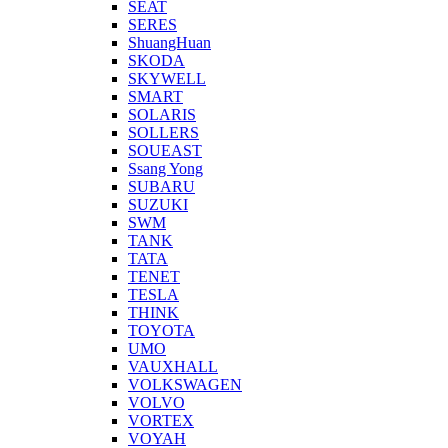
SEAT
SERES
ShuangHuan
SKODA
SKYWELL
SMART
SOLARIS
SOLLERS
SOUEAST
Ssang Yong
SUBARU
SUZUKI
SWM
TANK
TATA
TENET
TESLA
THINK
TOYOTA
UMO
VAUXHALL
VOLKSWAGEN
VOLVO
VORTEX
VOYAH