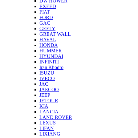
DW HOWER
EXEED
FIAT
FORD
GAC
GEELY
GREAT WALL
HAVAL
HONDA
HUMMER
HYUNDAI
INFINITI
Iran Khodro
ISUZU
IVECO
JAC
JAECOO
JEEP
JETOUR
KIA
LANCIA
LAND ROVER
LEXUS
LIFAN
LIXIANG