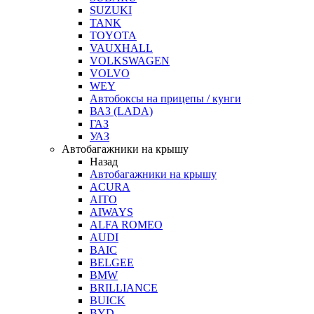
SUZUKI
TANK
TOYOTA
VAUXHALL
VOLKSWAGEN
VOLVO
WEY
Автобоксы на прицепы / кунги
ВАЗ (LADA)
ГАЗ
УАЗ
Автобагажники на крышу
Назад
Автобагажники на крышу
ACURA
AITO
AIWAYS
ALFA ROMEO
AUDI
BAIC
BELGEE
BMW
BRILLIANCE
BUICK
BYD