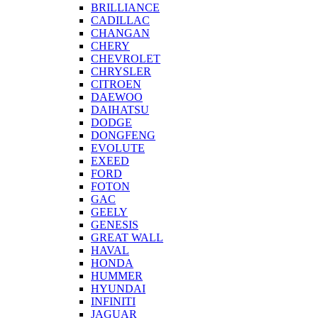
BRILLIANCE
CADILLAC
CHANGAN
CHERY
CHEVROLET
CHRYSLER
CITROEN
DAEWOO
DAIHATSU
DODGE
DONGFENG
EVOLUTE
EXEED
FORD
FOTON
GAC
GEELY
GENESIS
GREAT WALL
HAVAL
HONDA
HUMMER
HYUNDAI
INFINITI
JAGUAR