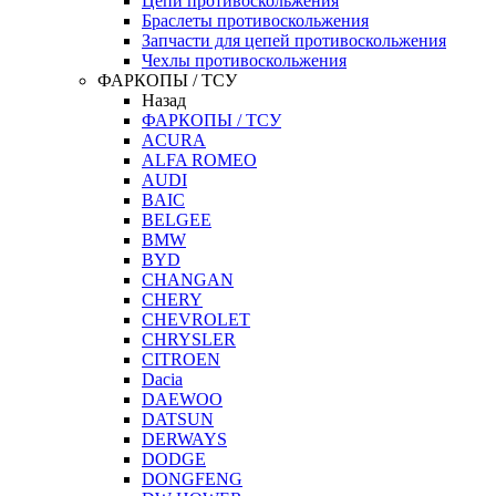
Цепи противоскольжения
Браслеты противоскольжения
Запчасти для цепей противоскольжения
Чехлы противоскольжения
ФАРКОПЫ / ТСУ
Назад
ФАРКОПЫ / ТСУ
ACURA
ALFA ROMEO
AUDI
BAIC
BELGEE
BMW
BYD
CHANGAN
CHERY
CHEVROLET
CHRYSLER
CITROEN
Dacia
DAEWOO
DATSUN
DERWAYS
DODGE
DONGFENG