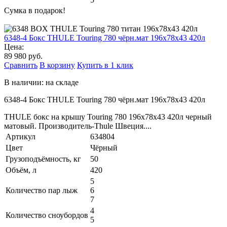
Сумка в подарок!
6348-4 Бокс THULE Touring 780 чёрн.мат 196x78x43 420л
Цена:
89 980 руб.
Сравнить
В корзину
Купить в 1 клик
В наличии: на складе
6348-4 Бокс THULE Touring 780 чёрн.мат 196x78x43 420л
THULE бокс на крышу Touring 780 196х78х43 420л черный
матовый. Производитель-Thule Швеция....
Артикул
634804
Цвет
Чёрный
Грузоподъёмность, кг
50
Объём, л
420
5
Количество пар лыж
6
7
4
Количество сноубордов
5