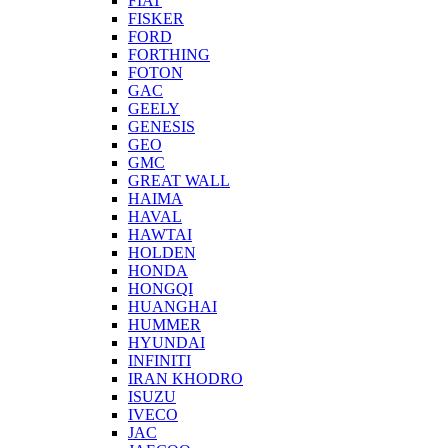
FIAT
FISKER
FORD
FORTHING
FOTON
GAC
GEELY
GENESIS
GEO
GMC
GREAT WALL
HAIMA
HAVAL
HAWTAI
HOLDEN
HONDA
HONGQI
HUANGHAI
HUMMER
HYUNDAI
INFINITI
IRAN KHODRO
ISUZU
IVECO
JAC