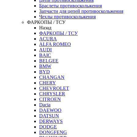
Цепи противоскольжения
Браслеты противоскольжения
Запчасти для цепей противоскольжения
Чехлы противоскольжения
ФАРКОПЫ / ТСУ
Назад
ФАРКОПЫ / ТСУ
ACURA
ALFA ROMEO
AUDI
BAIC
BELGEE
BMW
BYD
CHANGAN
CHERY
CHEVROLET
CHRYSLER
CITROEN
Dacia
DAEWOO
DATSUN
DERWAYS
DODGE
DONGFENG