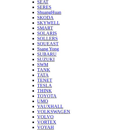
SEAT
SERES
ShuangHuan
SKODA
SKYWELL
SMART
SOLARIS
SOLLERS
SOUEAST
Ssang Yong
SUBARU
SUZUKI
SWM
TANK
TATA
TENET
TESLA
THINK
TOYOTA
UMO
VAUXHALL
VOLKSWAGEN
VOLVO
VORTEX
VOYAH