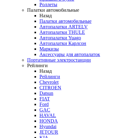
Роллеты
Палатки автомобильные
Назад
Палатки автомобильные
Автопалатки ARTELV
Автопалатки THULE
Автопалатки Yuago
Автопалатки Карлсон
Маркизы
Аксессуары для автопалаток
Портативные электростанции
Рейлинги
Назад
Рейлинги
Chevrolet
CITROEN
Datsun
FIAT
Ford
GAC
HAVAL
HONDA
Hyundai
JETOUR
KIA