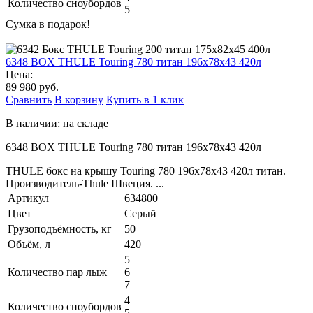
Количество сноубордов
5
Сумка в подарок!
6348 BOX THULE Touring 780 титан 196x78x43 420л
Цена:
89 980 руб.
Сравнить
В корзину
Купить в 1 клик
В наличии: на складе
6348 BOX THULE Touring 780 титан 196x78x43 420л
THULE бокс на крышу Touring 780 196х78х43 420л титан.
Производитель-Thule Швеция. ...
Артикул
634800
Цвет
Серый
Грузоподъёмность, кг
50
Объём, л
420
5
Количество пар лыж
6
7
4
Количество сноубордов
5