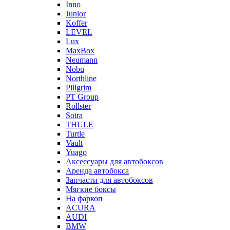
Inno
Junior
Koffer
LEVEL
Lux
MaxBox
Neumann
Nobu
Northline
Piligrim
PT Group
Rollster
Sotra
THULE
Turtle
Vault
Yuago
Аксессуары для автобоксов
Аренда автобокса
Запчасти для автобоксов
Мягкие боксы
На фаркоп
ACURA
AUDI
BMW