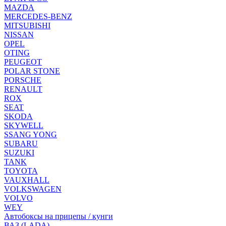
MAZDA
MERCEDES-BENZ
MITSUBISHI
NISSAN
OPEL
OTING
PEUGEOT
POLAR STONE
PORSCHE
RENAULT
ROX
SEAT
SKODA
SKYWELL
SSANG YONG
SUBARU
SUZUKI
TANK
TOYOTA
VAUXHALL
VOLKSWAGEN
VOLVO
WEY
Автобоксы на прицепы / кунги
ВАЗ (LADA)