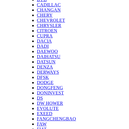
CADILLAC
CHANGAN
CHERY
CHEVROLET
CHRYSLER
CITROEN
CUPRA
DACIA
DADI
DAEWOO
DAIHATSU
DATSUN
DENZA
DERWAYS
DFSK
DODGE
DONGFENG
DONINVEST
DS
DW HOWER
EVOLUTE
EXEED
FANGCHENGBAO
FAW