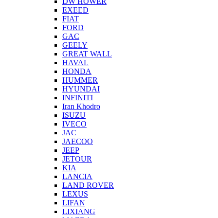
DW HOWER
EXEED
FIAT
FORD
GAC
GEELY
GREAT WALL
HAVAL
HONDA
HUMMER
HYUNDAI
INFINITI
Iran Khodro
ISUZU
IVECO
JAC
JAECOO
JEEP
JETOUR
KIA
LANCIA
LAND ROVER
LEXUS
LIFAN
LIXIANG