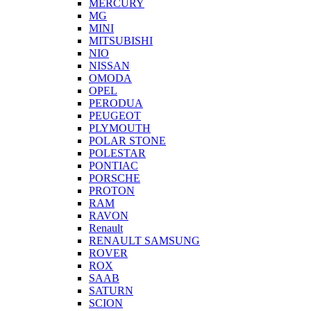
MERCURY
MG
MINI
MITSUBISHI
NIO
NISSAN
OMODA
OPEL
PERODUA
PEUGEOT
PLYMOUTH
POLAR STONE
POLESTAR
PONTIAC
PORSCHE
PROTON
RAM
RAVON
Renault
RENAULT SAMSUNG
ROVER
ROX
SAAB
SATURN
SCION