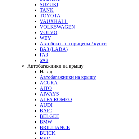
SUZUKI
TANK
TOYOTA
VAUXHALL
VOLKSWAGEN
VOLVO
WEY
Автобоксы на прицепы / кунги
ВАЗ (LADA)
ГАЗ
УАЗ
Автобагажники на крышу
Назад
Автобагажники на крышу
ACURA
AITO
AIWAYS
ALFA ROMEO
AUDI
BAIC
BELGEE
BMW
BRILLIANCE
BUICK
BYD