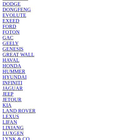
DODGE
DONGFENG
EVOLUTE
EXEED
FORD
FOTON
GAC
GEELY
GENESIS
GREAT WALL
HAVAL
HONDA
HUMMER
HYUNDAI
INFINITI
JAGUAR
JEEP
JETOUR
KIA
LAND ROVER
LEXUS
LIFAN
LIXIANG
LUXGEN
LYNK & CO