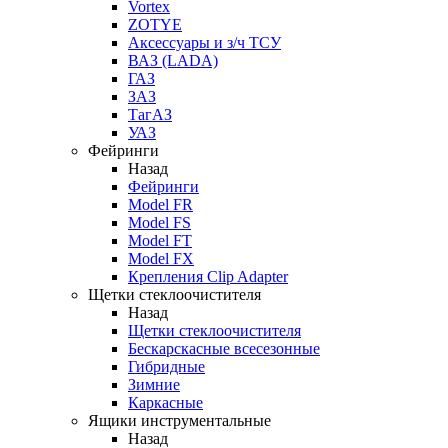
Vortex
ZOTYE
Аксессуары и з/ч ТСУ
ВАЗ (LADA)
ГАЗ
ЗАЗ
ТагАЗ
УАЗ
Фейринги
Назад
Фейринги
Model FR
Model FS
Model FT
Model FX
Крепления Clip Adapter
Щетки стеклоочистителя
Назад
Щетки стеклоочистителя
Бескарскасные всесезонные
Гибридные
Зимние
Каркасные
Ящики инструментальные
Назад