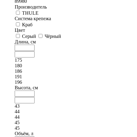
89980
Производитель
THULE
Система крепежа
Краб
Цвет
Серый
Чёрный
Длина, см
175
180
186
191
196
Высота, см
43
44
44
45
45
Объём, л