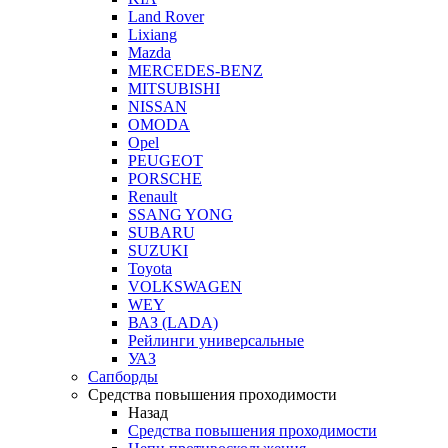
Land Rover
Lixiang
Mazda
MERCEDES-BENZ
MITSUBISHI
NISSAN
OMODA
Opel
PEUGEOT
PORSCHE
Renault
SSANG YONG
SUBARU
SUZUKI
Toyota
VOLKSWAGEN
WEY
ВАЗ (LADA)
Рейлинги универсальные
УАЗ
Сапборды
Средства повышения проходимости
Назад
Средства повышения проходимости