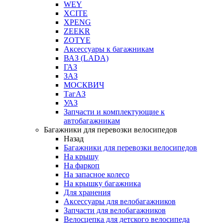
WEY
XCITE
XPENG
ZEEKR
ZOTYE
Аксессуары к багажникам
ВАЗ (LADA)
ГАЗ
ЗАЗ
МОСКВИЧ
ТагАЗ
УАЗ
Запчасти и комплектующие к
автобагажникам
Багажники для перевозки велосипедов
Назад
Багажники для перевозки велосипедов
На крышу
На фаркоп
На запасное колесо
На крышку багажника
Для хранения
Аксессуары для велобагажников
Запчасти для велобагажников
Велосцепка для детского велосипеда