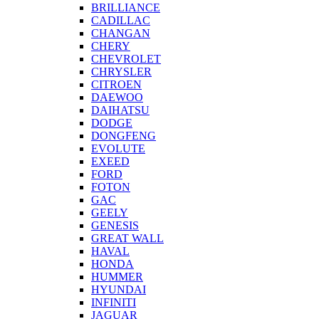
BRILLIANCE
CADILLAC
CHANGAN
CHERY
CHEVROLET
CHRYSLER
CITROEN
DAEWOO
DAIHATSU
DODGE
DONGFENG
EVOLUTE
EXEED
FORD
FOTON
GAC
GEELY
GENESIS
GREAT WALL
HAVAL
HONDA
HUMMER
HYUNDAI
INFINITI
JAGUAR