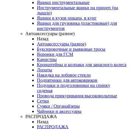
Ящики инструментальные
Инструментальные ящики на прицеп (на
дышло)
Ящики в кузов пикапа, в кунг
Ящики для грузовика (пластиковые) для
инструментов
Автоаксессуары (разное)
Назад
Автоаксессуары (разное)
Буксировочные и рывковые тросы
Воронки для ГСМ
Канистры
Кронштейны и колпаки для запасного колеса
Лопаты
Накидка на лобовое стекло
Подпятники для автоковриков
Подушки и подголовники на спинку
сиденья
Провода прикуривания высоковольтные
Сетки
Сумки / Органайзеры
Чайники и аксессуары
РАСПРОДАЖА
Назад
РАСПРОДАЖА