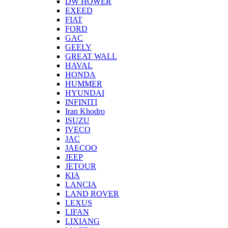
DW HOWER
EXEED
FIAT
FORD
GAC
GEELY
GREAT WALL
HAVAL
HONDA
HUMMER
HYUNDAI
INFINITI
Iran Khodro
ISUZU
IVECO
JAC
JAECOO
JEEP
JETOUR
KIA
LANCIA
LAND ROVER
LEXUS
LIFAN
LIXIANG