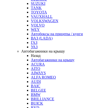
SUZUKI
TANK
TOYOTA
VAUXHALL
VOLKSWAGEN
VOLVO
WEY
Автобоксы на прицепы / кунги
ВАЗ (LADA)
ГАЗ
УАЗ
Автобагажники на крышу
Назад
Автобагажники на крышу
ACURA
AITO
AIWAYS
ALFA ROMEO
AUDI
BAIC
BELGEE
BMW
BRILLIANCE
BUICK
BYD