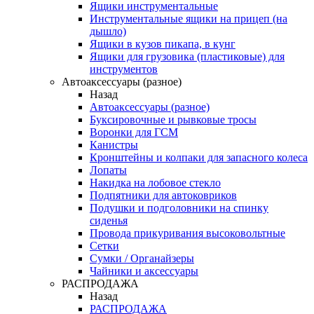
Ящики инструментальные
Инструментальные ящики на прицеп (на
дышло)
Ящики в кузов пикапа, в кунг
Ящики для грузовика (пластиковые) для
инструментов
Автоаксессуары (разное)
Назад
Автоаксессуары (разное)
Буксировочные и рывковые тросы
Воронки для ГСМ
Канистры
Кронштейны и колпаки для запасного колеса
Лопаты
Накидка на лобовое стекло
Подпятники для автоковриков
Подушки и подголовники на спинку
сиденья
Провода прикуривания высоковольтные
Сетки
Сумки / Органайзеры
Чайники и аксессуары
РАСПРОДАЖА
Назад
РАСПРОДАЖА