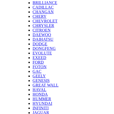
BRILLIANCE
CADILLAC
CHANGAN
CHERY
CHEVROLET
CHRYSLER
CITROEN
DAEWOO
DAIHATSU
DODGE
DONGFENG
EVOLUTE
EXEED
FORD
FOTON
GAC
GEELY
GENESIS
GREAT WALL
HAVAL
HONDA
HUMMER
HYUNDAI
INFINITI
JAGUAR