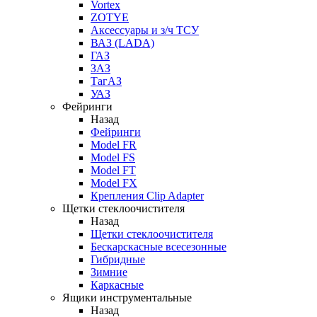
Vortex
ZOTYE
Аксессуары и з/ч ТСУ
ВАЗ (LADA)
ГАЗ
ЗАЗ
ТагАЗ
УАЗ
Фейринги
Назад
Фейринги
Model FR
Model FS
Model FT
Model FX
Крепления Clip Adapter
Щетки стеклоочистителя
Назад
Щетки стеклоочистителя
Бескарскасные всесезонные
Гибридные
Зимние
Каркасные
Ящики инструментальные
Назад