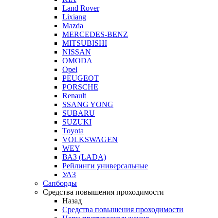
Land Rover
Lixiang
Mazda
MERCEDES-BENZ
MITSUBISHI
NISSAN
OMODA
Opel
PEUGEOT
PORSCHE
Renault
SSANG YONG
SUBARU
SUZUKI
Toyota
VOLKSWAGEN
WEY
ВАЗ (LADA)
Рейлинги универсальные
УАЗ
Сапборды
Средства повышения проходимости
Назад
Средства повышения проходимости