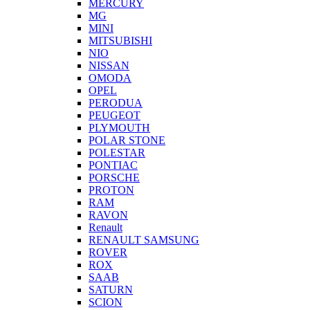
MERCURY
MG
MINI
MITSUBISHI
NIO
NISSAN
OMODA
OPEL
PERODUA
PEUGEOT
PLYMOUTH
POLAR STONE
POLESTAR
PONTIAC
PORSCHE
PROTON
RAM
RAVON
Renault
RENAULT SAMSUNG
ROVER
ROX
SAAB
SATURN
SCION