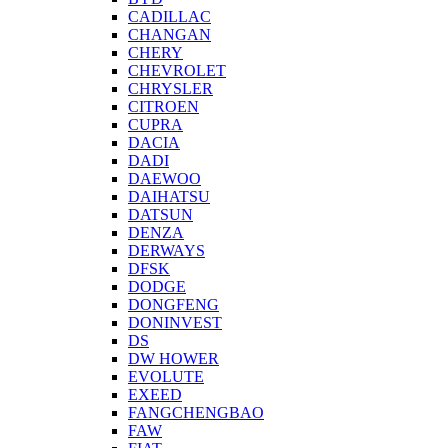
CADILLAC
CHANGAN
CHERY
CHEVROLET
CHRYSLER
CITROEN
CUPRA
DACIA
DADI
DAEWOO
DAIHATSU
DATSUN
DENZA
DERWAYS
DFSK
DODGE
DONGFENG
DONINVEST
DS
DW HOWER
EVOLUTE
EXEED
FANGCHENGBAO
FAW