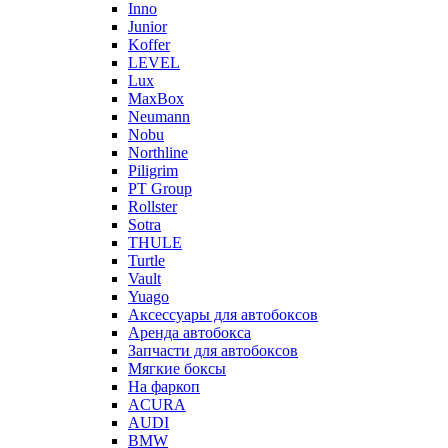
Inno
Junior
Koffer
LEVEL
Lux
MaxBox
Neumann
Nobu
Northline
Piligrim
PT Group
Rollster
Sotra
THULE
Turtle
Vault
Yuago
Аксессуары для автобоксов
Аренда автобокса
Запчасти для автобоксов
Мягкие боксы
На фаркоп
ACURA
AUDI
BMW