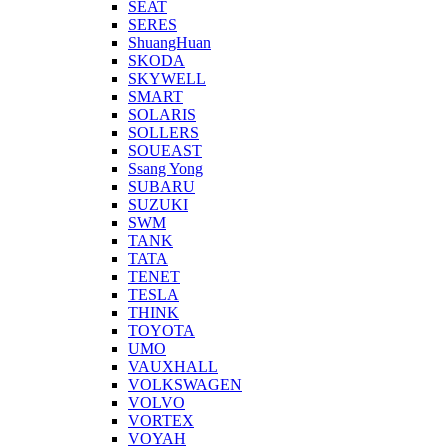
SEAT
SERES
ShuangHuan
SKODA
SKYWELL
SMART
SOLARIS
SOLLERS
SOUEAST
Ssang Yong
SUBARU
SUZUKI
SWM
TANK
TATA
TENET
TESLA
THINK
TOYOTA
UMO
VAUXHALL
VOLKSWAGEN
VOLVO
VORTEX
VOYAH