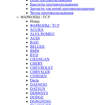
Цепи противоскольжения
Браслеты противоскольжения
Запчасти для цепей противоскольжения
Чехлы противоскольжения
ФАРКОПЫ / ТСУ
Назад
ФАРКОПЫ / ТСУ
ACURA
ALFA ROMEO
AUDI
BAIC
BELGEE
BMW
BYD
CHANGAN
CHERY
CHEVROLET
CHRYSLER
CITROEN
Dacia
DAEWOO
DATSUN
DERWAYS
DODGE
DONGFENG