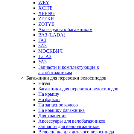
WEY
XCITE
XPENG
ZEEKR
ZOTYE
Аксессуары к багажникам
ВАЗ (LADA)
ГАЗ
ЗАЗ
МОСКВИЧ
ТагАЗ
УАЗ
Запчасти и комплектующие к
автобагажникам
Багажники для перевозки велосипедов
Назад
Багажники для перевозки велосипедов
На крышу
На фаркоп
На запасное колесо
На крышку багажника
Для хранения
Аксессуары для велобагажников
Запчасти для велобагажников
Велосцепка для детского велосипеда