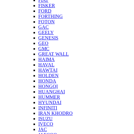
FIAT
FISKER
FORD
FORTHING
FOTON
GAC
GEELY
GENESIS
GEO
GMC
GREAT WALL
HAIMA
HAVAL
HAWTAI
HOLDEN
HONDA
HONGQI
HUANGHAI
HUMMER
HYUNDAI
INFINITI
IRAN KHODRO
ISUZU
IVECO
JAC