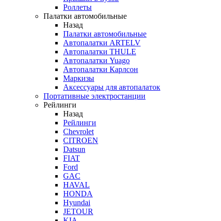
Роллеты
Палатки автомобильные
Назад
Палатки автомобильные
Автопалатки ARTELV
Автопалатки THULE
Автопалатки Yuago
Автопалатки Карлсон
Маркизы
Аксессуары для автопалаток
Портативные электростанции
Рейлинги
Назад
Рейлинги
Chevrolet
CITROEN
Datsun
FIAT
Ford
GAC
HAVAL
HONDA
Hyundai
JETOUR
KIA