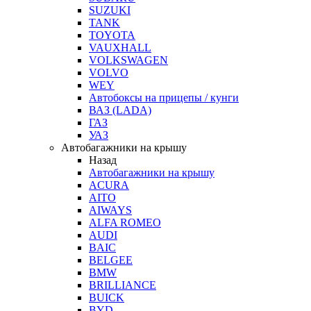
SUZUKI
TANK
TOYOTA
VAUXHALL
VOLKSWAGEN
VOLVO
WEY
Автобоксы на прицепы / кунги
ВАЗ (LADA)
ГАЗ
УАЗ
Автобагажники на крышу
Назад
Автобагажники на крышу
ACURA
AITO
AIWAYS
ALFA ROMEO
AUDI
BAIC
BELGEE
BMW
BRILLIANCE
BUICK
BYD