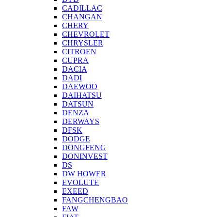
CADILLAC
CHANGAN
CHERY
CHEVROLET
CHRYSLER
CITROEN
CUPRA
DACIA
DADI
DAEWOO
DAIHATSU
DATSUN
DENZA
DERWAYS
DFSK
DODGE
DONGFENG
DONINVEST
DS
DW HOWER
EVOLUTE
EXEED
FANGCHENGBAO
FAW