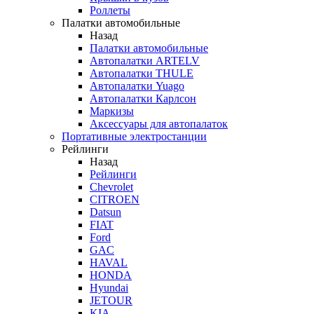
Роллеты
Палатки автомобильные
Назад
Палатки автомобильные
Автопалатки ARTELV
Автопалатки THULE
Автопалатки Yuago
Автопалатки Карлсон
Маркизы
Аксессуары для автопалаток
Портативные электростанции
Рейлинги
Назад
Рейлинги
Chevrolet
CITROEN
Datsun
FIAT
Ford
GAC
HAVAL
HONDA
Hyundai
JETOUR
KIA