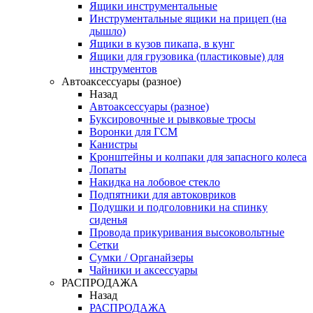
Ящики инструментальные
Инструментальные ящики на прицеп (на
дышло)
Ящики в кузов пикапа, в кунг
Ящики для грузовика (пластиковые) для
инструментов
Автоаксессуары (разное)
Назад
Автоаксессуары (разное)
Буксировочные и рывковые тросы
Воронки для ГСМ
Канистры
Кронштейны и колпаки для запасного колеса
Лопаты
Накидка на лобовое стекло
Подпятники для автоковриков
Подушки и подголовники на спинку
сиденья
Провода прикуривания высоковольтные
Сетки
Сумки / Органайзеры
Чайники и аксессуары
РАСПРОДАЖА
Назад
РАСПРОДАЖА