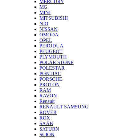
MERCURY
MG
MINI
MITSUBISHI
NIO
NISSAN
OMODA
OPEL
PERODUA
PEUGEOT
PLYMOUTH
POLAR STONE
POLESTAR
PONTIAC
PORSCHE
PROTON
RAM
RAVON
Renault
RENAULT SAMSUNG
ROVER
ROX
SAAB
SATURN
SCION