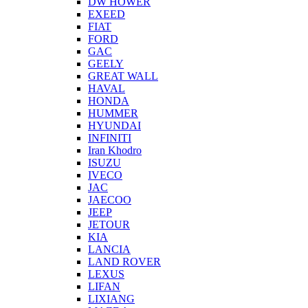
DW HOWER
EXEED
FIAT
FORD
GAC
GEELY
GREAT WALL
HAVAL
HONDA
HUMMER
HYUNDAI
INFINITI
Iran Khodro
ISUZU
IVECO
JAC
JAECOO
JEEP
JETOUR
KIA
LANCIA
LAND ROVER
LEXUS
LIFAN
LIXIANG