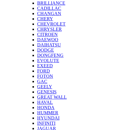
BRILLIANCE
CADILLAC
CHANGAN
CHERY
CHEVROLET
CHRYSLER
CITROEN
DAEWOO
DAIHATSU
DODGE
DONGFENG
EVOLUTE
EXEED
FORD
FOTON
GAC
GEELY
GENESIS
GREAT WALL
HAVAL
HONDA
HUMMER
HYUNDAI
INFINITI
JAGUAR