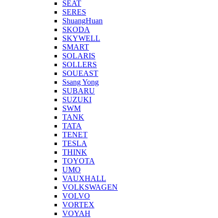
SEAT
SERES
ShuangHuan
SKODA
SKYWELL
SMART
SOLARIS
SOLLERS
SOUEAST
Ssang Yong
SUBARU
SUZUKI
SWM
TANK
TATA
TENET
TESLA
THINK
TOYOTA
UMO
VAUXHALL
VOLKSWAGEN
VOLVO
VORTEX
VOYAH