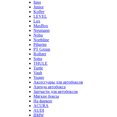
Inno
Junior
Koffer
LEVEL
Lux
MaxBox
Neumann
Nobu
Northline
Piligrim
PT Group
Rollster
Sotra
THULE
Turtle
Vault
Yuago
Аксессуары для автобоксов
Аренда автобокса
Запчасти для автобоксов
Мягкие боксы
На фаркоп
ACURA
AUDI
BMW