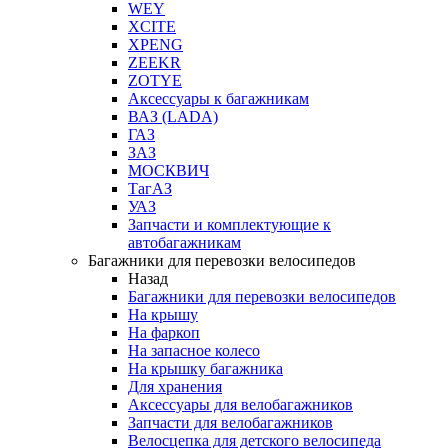
WEY
XCITE
XPENG
ZEEKR
ZOTYE
Аксессуары к багажникам
ВАЗ (LADA)
ГАЗ
ЗАЗ
МОСКВИЧ
ТагАЗ
УАЗ
Запчасти и комплектующие к
автобагажникам
Багажники для перевозки велосипедов
Назад
Багажники для перевозки велосипедов
На крышу
На фаркоп
На запасное колесо
На крышку багажника
Для хранения
Аксессуары для велобагажников
Запчасти для велобагажников
Велосцепка для детского велосипеда