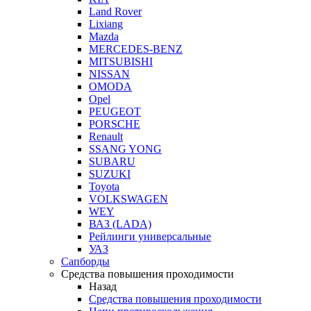
Land Rover
Lixiang
Mazda
MERCEDES-BENZ
MITSUBISHI
NISSAN
OMODA
Opel
PEUGEOT
PORSCHE
Renault
SSANG YONG
SUBARU
SUZUKI
Toyota
VOLKSWAGEN
WEY
ВАЗ (LADA)
Рейлинги универсальные
УАЗ
Сапборды
Средства повышения проходимости
Назад
Средства повышения проходимости