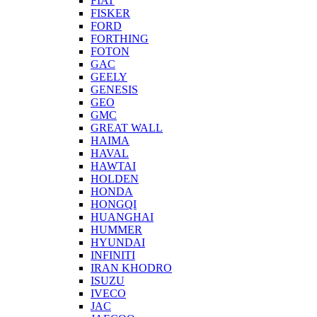
FIAT
FISKER
FORD
FORTHING
FOTON
GAC
GEELY
GENESIS
GEO
GMC
GREAT WALL
HAIMA
HAVAL
HAWTAI
HOLDEN
HONDA
HONGQI
HUANGHAI
HUMMER
HYUNDAI
INFINITI
IRAN KHODRO
ISUZU
IVECO
JAC