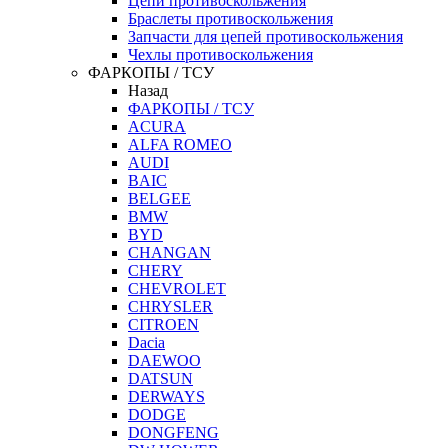
Цепи противоскольжения
Браслеты противоскольжения
Запчасти для цепей противоскольжения
Чехлы противоскольжения
ФАРКОПЫ / ТСУ
Назад
ФАРКОПЫ / ТСУ
ACURA
ALFA ROMEO
AUDI
BAIC
BELGEE
BMW
BYD
CHANGAN
CHERY
CHEVROLET
CHRYSLER
CITROEN
Dacia
DAEWOO
DATSUN
DERWAYS
DODGE
DONGFENG