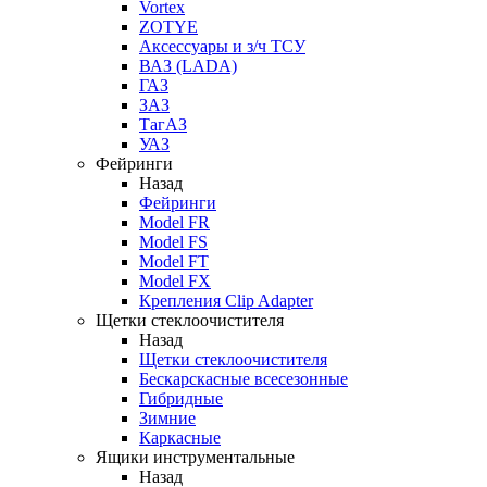
Vortex
ZOTYE
Аксессуары и з/ч ТСУ
ВАЗ (LADA)
ГАЗ
ЗАЗ
ТагАЗ
УАЗ
Фейринги
Назад
Фейринги
Model FR
Model FS
Model FT
Model FX
Крепления Clip Adapter
Щетки стеклоочистителя
Назад
Щетки стеклоочистителя
Бескарскасные всесезонные
Гибридные
Зимние
Каркасные
Ящики инструментальные
Назад