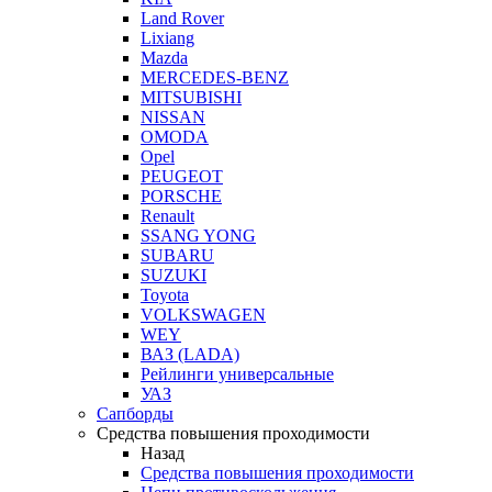
Land Rover
Lixiang
Mazda
MERCEDES-BENZ
MITSUBISHI
NISSAN
OMODA
Opel
PEUGEOT
PORSCHE
Renault
SSANG YONG
SUBARU
SUZUKI
Toyota
VOLKSWAGEN
WEY
ВАЗ (LADA)
Рейлинги универсальные
УАЗ
Сапборды
Средства повышения проходимости
Назад
Средства повышения проходимости