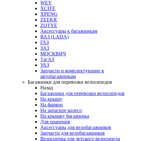
WEY
XCITE
XPENG
ZEEKR
ZOTYE
Аксессуары к багажникам
ВАЗ (LADA)
ГАЗ
ЗАЗ
МОСКВИЧ
ТагАЗ
УАЗ
Запчасти и комплектующие к
автобагажникам
Багажники для перевозки велосипедов
Назад
Багажники для перевозки велосипедов
На крышу
На фаркоп
На запасное колесо
На крышку багажника
Для хранения
Аксессуары для велобагажников
Запчасти для велобагажников
Велосцепка для детского велосипеда