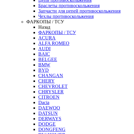
Цепи противоскольжения
Браслеты противоскольжения
Запчасти для цепей противоскольжения
Чехлы противоскольжения
ФАРКОПЫ / ТСУ
Назад
ФАРКОПЫ / ТСУ
ACURA
ALFA ROMEO
AUDI
BAIC
BELGEE
BMW
BYD
CHANGAN
CHERY
CHEVROLET
CHRYSLER
CITROEN
Dacia
DAEWOO
DATSUN
DERWAYS
DODGE
DONGFENG