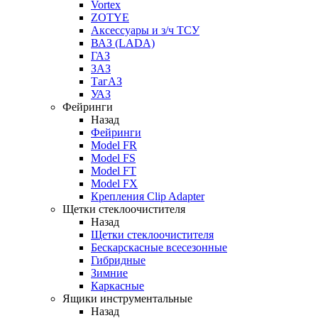
Vortex
ZOTYE
Аксессуары и з/ч ТСУ
ВАЗ (LADA)
ГАЗ
ЗАЗ
ТагАЗ
УАЗ
Фейринги
Назад
Фейринги
Model FR
Model FS
Model FT
Model FX
Крепления Clip Adapter
Щетки стеклоочистителя
Назад
Щетки стеклоочистителя
Бескарскасные всесезонные
Гибридные
Зимние
Каркасные
Ящики инструментальные
Назад