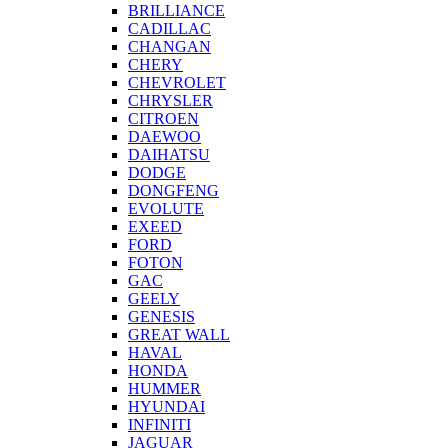
BRILLIANCE
CADILLAC
CHANGAN
CHERY
CHEVROLET
CHRYSLER
CITROEN
DAEWOO
DAIHATSU
DODGE
DONGFENG
EVOLUTE
EXEED
FORD
FOTON
GAC
GEELY
GENESIS
GREAT WALL
HAVAL
HONDA
HUMMER
HYUNDAI
INFINITI
JAGUAR