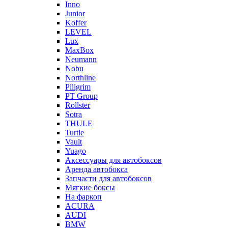
Inno
Junior
Koffer
LEVEL
Lux
MaxBox
Neumann
Nobu
Northline
Piligrim
PT Group
Rollster
Sotra
THULE
Turtle
Vault
Yuago
Аксессуары для автобоксов
Аренда автобокса
Запчасти для автобоксов
Мягкие боксы
На фаркоп
ACURA
AUDI
BMW