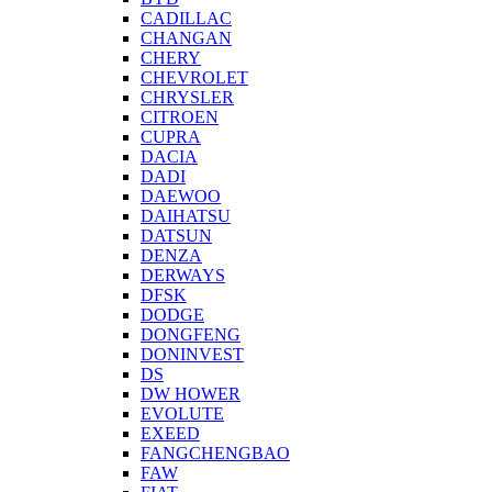
CADILLAC
CHANGAN
CHERY
CHEVROLET
CHRYSLER
CITROEN
CUPRA
DACIA
DADI
DAEWOO
DAIHATSU
DATSUN
DENZA
DERWAYS
DFSK
DODGE
DONGFENG
DONINVEST
DS
DW HOWER
EVOLUTE
EXEED
FANGCHENGBAO
FAW