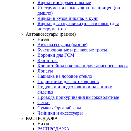
Ящики инструментальные
Инструментальные ящики на прицеп (на
дышло)
Ящики в кузов пикапа, в кунг
Ящики для грузовика (пластиковые) для
инструментов
Автоаксессуары (разное)
Назад
Автоаксессуары (разное)
Буксировочные и рывковые тросы
Воронки для ГСМ
Канистры
Кронштейны и колпаки для запасного колеса
Лопаты
Накидка на лобовое стекло
Подпятники для автоковриков
Подушки и подголовники на спинку
сиденья
Провода прикуривания высоковольтные
Сетки
Сумки / Органайзеры
Чайники и аксессуары
РАСПРОДАЖА
Назад
РАСПРОДАЖА