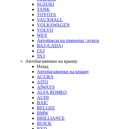
SUZUKI
TANK
TOYOTA
VAUXHALL
VOLKSWAGEN
VOLVO
WEY
Автобоксы на прицепы / кунги
ВАЗ (LADA)
ГАЗ
УАЗ
Автобагажники на крышу
Назад
Автобагажники на крышу
ACURA
AITO
AIWAYS
ALFA ROMEO
AUDI
BAIC
BELGEE
BMW
BRILLIANCE
BUICK
BYD