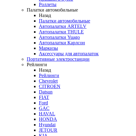
Роллеты
Палатки автомобильные
Назад
Палатки автомобильные
Автопалатки ARTELV
Автопалатки THULE
Автопалатки Yuago
Автопалатки Карлсон
Маркизы
Аксессуары для автопалаток
Портативные электростанции
Рейлинги
Назад
Рейлинги
Chevrolet
CITROEN
Datsun
FIAT
Ford
GAC
HAVAL
HONDA
Hyundai
JETOUR
KIA