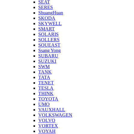
SEAT
SERES
ShuangHuan
SKODA
SKYWELL
SMART
SOLARIS
SOLLERS
SOUEAST
Ssang Yong
SUBARU
SUZUKI
SWM
TANK
TATA
TENET
TESLA
THINK
TOYOTA
UMO
VAUXHALL
VOLKSWAGEN
VOLVO
VORTEX
VOYAH