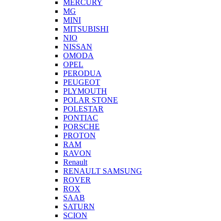
MERCURY
MG
MINI
MITSUBISHI
NIO
NISSAN
OMODA
OPEL
PERODUA
PEUGEOT
PLYMOUTH
POLAR STONE
POLESTAR
PONTIAC
PORSCHE
PROTON
RAM
RAVON
Renault
RENAULT SAMSUNG
ROVER
ROX
SAAB
SATURN
SCION