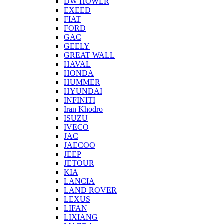
DW HOWER
EXEED
FIAT
FORD
GAC
GEELY
GREAT WALL
HAVAL
HONDA
HUMMER
HYUNDAI
INFINITI
Iran Khodro
ISUZU
IVECO
JAC
JAECOO
JEEP
JETOUR
KIA
LANCIA
LAND ROVER
LEXUS
LIFAN
LIXIANG